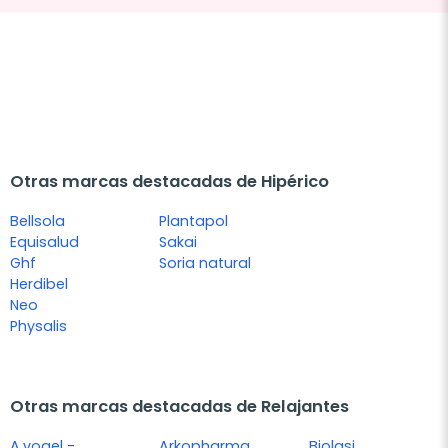
Otras marcas destacadas de Hipérico
Bellsola
Plantapol
Equisalud
Sakai
Ghf
Soria natural
Herdibel
Neo
Physalis
Otras marcas destacadas de Relajantes
A.vogel -
Arkopharma
Biolasi