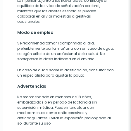
La hipericina, junto a los flavonoides, contribuye al
equilibrio de las vías de señalización cerebral,
mientras que los aceites esenciales pueden
colaborar en aliviar molestias digestivas
ocasionales.
Modo de empleo
Se recomienda tomar 1 comprimido al día,
preferiblemente por la mañana con un vaso de agua,
o según criterio de un profesional de la salud. No
sobrepasar la dosis indicada en el envase.
En caso de duda sobre la dosificación, consultar con
un especialista para ajustar la pauta.
Advertencias
No recomendado en menores de 18 años,
embarazadas o en periodo de lactancia sin
supervisión médica. Puede interactuar con
medicamentos como antidepresivos y
anticoagulantes. Evitar la exposición prolongada al
sol durante su uso.