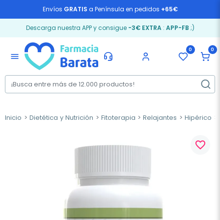
Envíos
GRATIS
a Península en pedidos
+65€
Descarga nuestra APP y consigue
-3€ EXTRA
:
APP-FB
;)
0
0
menu
Inicio
Dietética y Nutrición
Fitoterapia
Relajantes
Hipérico
favorite_border