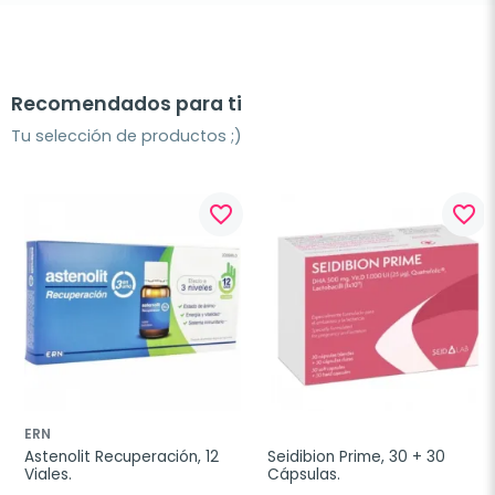
Recomendados para ti
Tu selección de productos ;)
favorite_border
favorite_border
ERN
Astenolit Recuperación, 12 
Seidibion Prime, 30 + 30 
Viales.
Cápsulas.