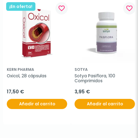
¡En oferta!
favorite_border
favorite_border
KERN PHARMA
SOTYA
Oxicol, 28 cápsulas
Sotya Pasiflora, 100 
Comprimidos
17,50 €
3,95 €
Añadir al carrito
Añadir al carrito