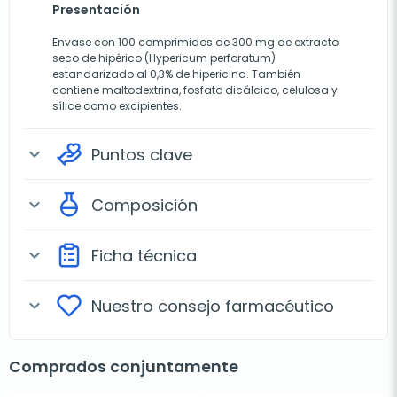
Presentación
Envase con 100 comprimidos de 300 mg de extracto
seco de hipérico (Hypericum perforatum)
estandarizado al 0,3% de hipericina. También
contiene maltodextrina, fosfato dicálcico, celulosa y
sílice como excipientes.
Puntos clave
expand_more
Composición
expand_more
Ficha técnica
expand_more
Nuestro consejo farmacéutico
expand_more
Comprados conjuntamente