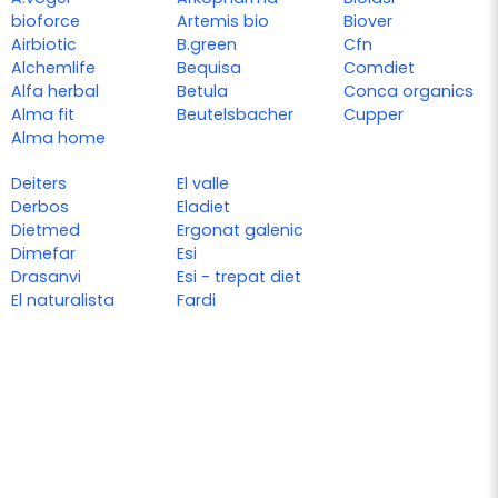
bioforce
Artemis bio
Biover
Airbiotic
B.green
Cfn
Alchemlife
Bequisa
Comdiet
Alfa herbal
Betula
Conca organics
Alma fit
Beutelsbacher
Cupper
Alma home
Deiters
El valle
Derbos
Eladiet
Dietmed
Ergonat galenic
Dimefar
Esi
Drasanvi
Esi - trepat diet
El naturalista
Fardi