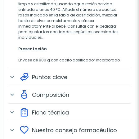
limpio y esterilizado, usando agua recién hervida
enfriada a unos 40 °C. Añadir el número de cacitos
rasos indicado en la tabla de dosificación, mezclar
hasta disolver completamente y ofrecer
inmediatamente al bebé. Consultar con el pediatra
para ajustar las cantidades según las necesidades
individuales.
Presentación
Envase de 800 g con cacito dosificador incorporado.
Puntos clave
expand_more
Composición
expand_more
Ficha técnica
expand_more
Nuestro consejo farmacéutico
expand_more