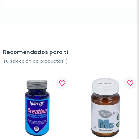
Recomendados para ti
Tu selección de productos ;)
favorite_border
favorite_border