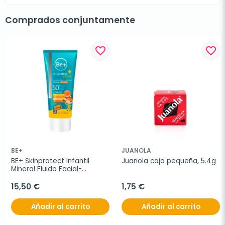
Comprados conjuntamente
favorite_border
favorite_border
BE+
JUANOLA
BE+ Skinprotect Infantil 
Juanola caja pequeña, 5.4g
Mineral Fluido Facial-
Corporal 100 ml
15,50 €
1,75 €
Añadir al carrito
Añadir al carrito