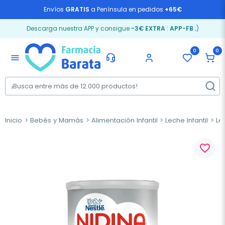
Envíos
GRATIS
a Península en pedidos
+65€
Descarga nuestra APP y consigue
-3€ EXTRA
:
APP-FB
;)
0
0
menu
Inicio
Bebés y Mamás
Alimentación Infantil
Leche Infantil
Le
favorite_border