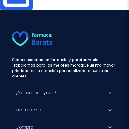
Somos expertos en farmacia y parafarmacia.
Trabajamos para las mejores marcas. Nuestra mayor
prioridad es la atención personalizada a nuestros
clientes.
expand_more
¿Necesitas ayuda?
expand_more
Información
expand_more
Compra