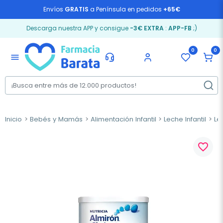
Envíos
GRATIS
a Península en pedidos
+65€
Descarga nuestra APP y consigue
-3€ EXTRA
:
APP-FB
;)
0
0
menu
Inicio
Bebés y Mamás
Alimentación Infantil
Leche Infantil
Le
favorite_border