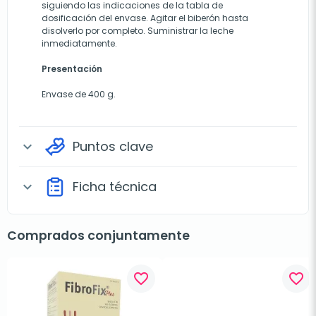
siguiendo las indicaciones de la tabla de
dosificación del envase. Agitar el biberón hasta
disolverlo por completo. Suministrar la leche
inmediatamente.
Presentación
Envase de 400 g.
Puntos clave
expand_more
Ficha técnica
expand_more
Comprados conjuntamente
favorite_border
favorite_border