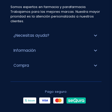
Somos expertos en farmacia y parafarmacia.
Trabajamos para las mejores marcas. Nuestra mayor
prioridad es la atención personalizada a nuestros
clientes.
expand_more
¿Necesitas ayuda?
expand_more
Información
expand_more
Compra
Pago seguro: