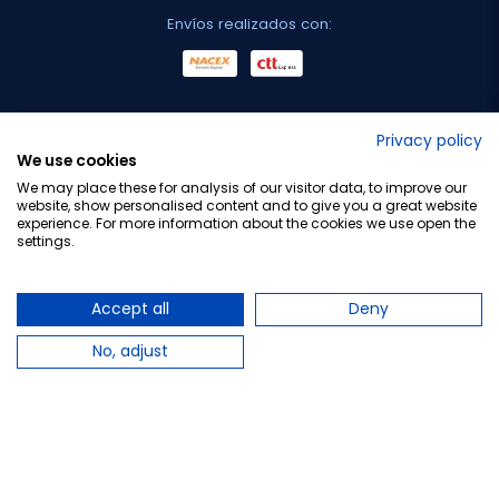
Envíos realizados con:
No lo decimos nosotros...
Privacy policy
We use cookies
¡Tu opinión es importante!
We may place these for analysis of our visitor data, to improve our
website, show personalised content and to give you a great website
experience. For more information about the cookies we use open the
settings.
Copyright © 2010-2026 Farmacia Barata S.L. Todos los
derechos reservados.
Accept all
Deny
No, adjust
Total:
11,60 €
−
+
Añadir al carrito