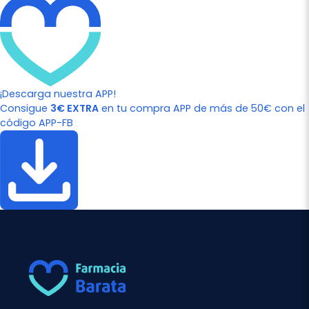
¡Descarga nuestra APP!
Consigue
3€ EXTRA
en tu compra APP de más de 50€ con el
código APP-FB