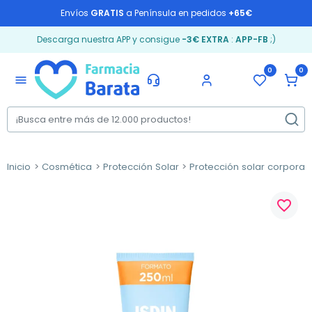
Envíos
GRATIS
a Península en pedidos
+65€
Descarga nuestra APP y consigue
-3€ EXTRA
:
APP-FB
;)
0
0
menu
Inicio
Cosmética
Protección Solar
Protección solar corporal
favorite_border