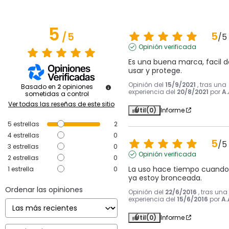
5
5
/
5
/
5
Opinión verificada
Es una buena marca, facil de
usar y protege.
Opinión del
15/9/2021
, tras una
Basado en
2
opiniones
experiencia del
20/8/2021
por
A.
sometidas a control
Ver todas las reseñas de este sitio
Útil
(0)
Informe
5
estrellas
2
4
estrellas
0
5
/
5
3
estrellas
0
Opinión verificada
2
estrellas
0
La uso hace tiempo cuando 
1
estrella
0
ya estoy bronceada.
Ordenar las opiniones
Opinión del
22/6/2016
, tras una
experiencia del
15/6/2016
por
A.
Útil
(0)
Informe