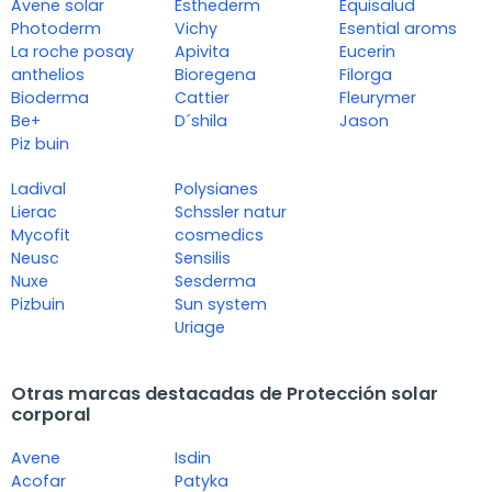
Avene solar
Esthederm
Equisalud
Photoderm
Vichy
Esential aroms
La roche posay
Apivita
Eucerin
anthelios
Bioregena
Filorga
Bioderma
Cattier
Fleurymer
Be+
D´shila
Jason
Piz buin
Ladival
Polysianes
Lierac
Schssler natur
Mycofit
cosmedics
Neusc
Sensilis
Nuxe
Sesderma
Pizbuin
Sun system
Uriage
Otras marcas destacadas de Protección solar
corporal
Avene
Isdin
Acofar
Patyka