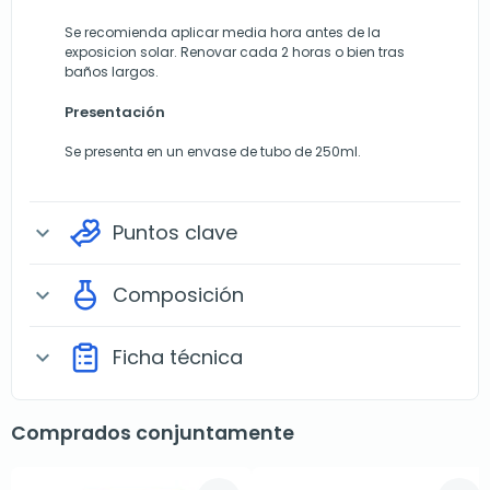
Se recomienda aplicar media hora antes de la
exposicion solar. Renovar cada 2 horas o bien tras
baños largos.
Presentación
Se presenta en un envase de tubo de 250ml.
Puntos clave
expand_more
Composición
expand_more
Ficha técnica
expand_more
Comprados conjuntamente