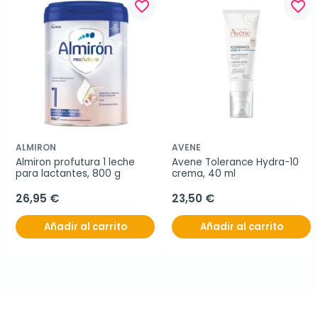
favorite_border
favorite_border
ALMIRON
AVENE
Almiron profutura 1 leche 
Avene Tolerance Hydra-10 
para lactantes, 800 g
crema, 40 ml
26,95 €
23,50 €
Añadir al carrito
Añadir al carrito