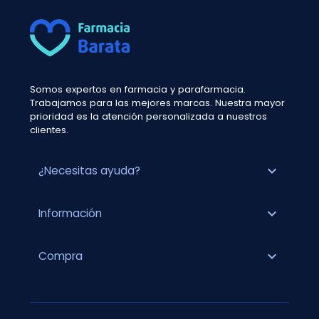
Somos expertos en farmacia y parafarmacia.
Trabajamos para las mejores marcas. Nuestra mayor
prioridad es la atención personalizada a nuestros
clientes.
expand_more
¿Necesitas ayuda?
expand_more
Información
expand_more
Compra