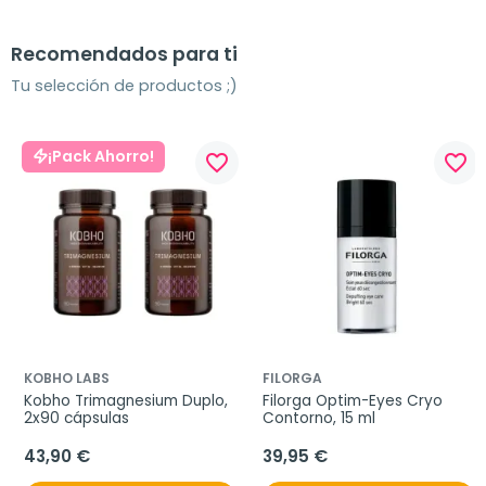
Recomendados para ti
Tu selección de productos ;)
¡Pack Ahorro!
favorite_border
favorite_border
KOBHO LABS
FILORGA
Kobho Trimagnesium Duplo, 
Filorga Optim-Eyes Cryo 
2x90 cápsulas
Contorno, 15 ml
43,90 €
39,95 €