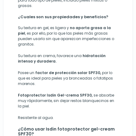
para todo tipo de pieles, incluido pieles mixtas o
grasas.
¿Cuales son sus propiedades y beneficios?
Su textura en gel, es ligera y
no aporta grasa a la
piel
, es por ello, por lo que las pieles más grasas
pueden usarlo sin que aparezcan imperfecciones o
granitos.
Su textura en crema, favorece una
hidratación
intensa y duradera.
Posee un
factor de protección solar SPF30,
por lo
que es ideal para pieles ya bronceadas o fototipos
morenos.
Fotoprotector Isdin Gel-crema SPF30,
se absorbe
muy rápidamente, sin dejar restos blanquecinos en
la piel.
Resistente al agua.
¿Cómo usar Isdin fotoprotector gel-cream
SPF30?