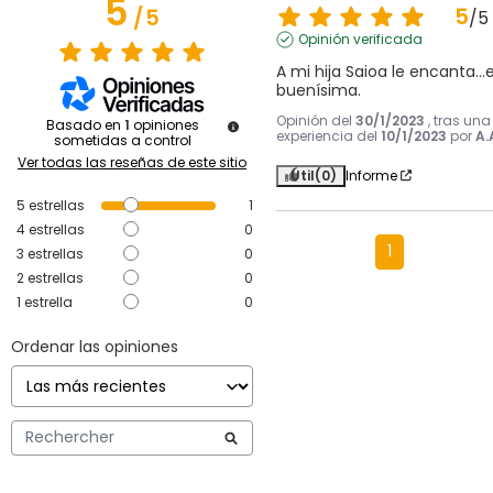
5
5
/
5
/
5
Opinión verificada
A mi hija Saioa le encanta...e
buenísima.
Opinión del
30/1/2023
, tras una
Basado en
1
opiniones
experiencia del
10/1/2023
por
A.
sometidas a control
Ver todas las reseñas de este sitio
Útil
(0)
Informe
5
estrellas
1
4
estrellas
0
1
3
estrellas
0
2
estrellas
0
1
estrella
0
Ordenar las opiniones