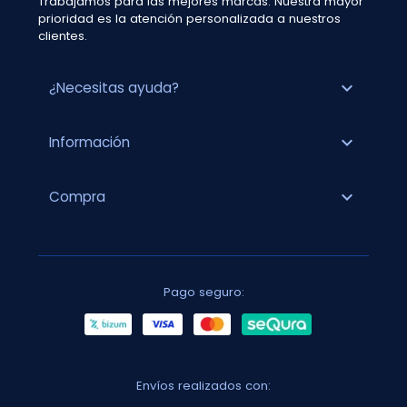
Trabajamos para las mejores marcas. Nuestra mayor
prioridad es la atención personalizada a nuestros
clientes.
expand_more
¿Necesitas ayuda?
expand_more
Información
expand_more
Compra
Pago seguro:
Envíos realizados con: