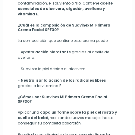
contaminación, el sol, viento o frío. Contiene
aceite
esenciales de aloe vera, algodón, avellana y
vitamina E.
¿Cuál es la composición de Suavinex Mi Primera
Crema Facial SPF30?
La composición que contiene esta crema puede:
-
Aportar
acción hidratante
gracias al aceite de
avellana.
-
Suavizar la piel debido al aloe vera.
-
Neutralizar la acción de los radicales libres
gracias a la vitamina E.
¿Cómo usar Suavinex Mi Primera Crema Facial
SPF30?
Aplicar una
capa uniforme sobre la piel del rostro y
cuello del bebé
, realizando suaves masajes hasta
conseguir su completa absorción.
Repetir el procedimiento de ser necesario. Es
apta