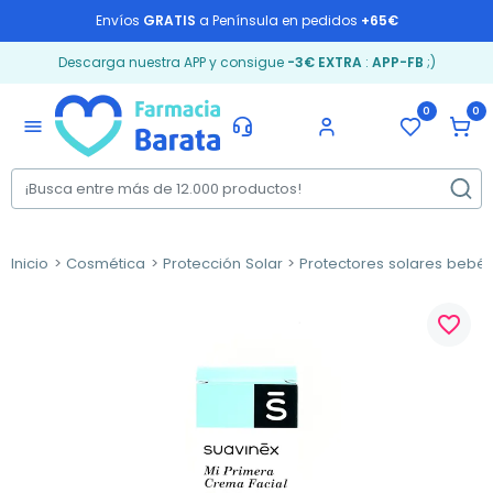
Envíos
GRATIS
a Península en pedidos
+65€
Descarga nuestra APP y consigue
-3€ EXTRA
:
APP-FB
;)
0
0
menu
Inicio
Cosmética
Protección Solar
Protectores solares bebé
favorite_border