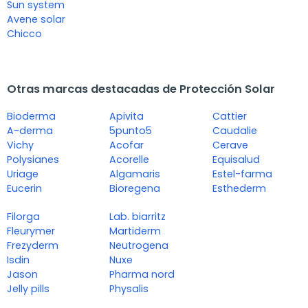
Sun system
Avene solar
Chicco
Otras marcas destacadas de Protección Solar
Bioderma
Apivita
Cattier
A-derma
5punto5
Caudalie
Vichy
Acofar
Cerave
Polysianes
Acorelle
Equisalud
Uriage
Algamaris
Estel-farma
Eucerin
Bioregena
Esthederm
Filorga
Lab. biarritz
Fleurymer
Martiderm
Frezyderm
Neutrogena
Isdin
Nuxe
Jason
Pharma nord
Jelly pills
Physalis