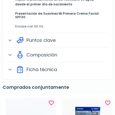
desde el primer día de nacimiento
.
Presentación de Suavinex Mi Primera Crema Facial
SPF30
Envase con 50 ml.
Puntos clave
expand_more
Composición
expand_more
Ficha técnica
expand_more
Comprados conjuntamente
favorite_border
favorite_border