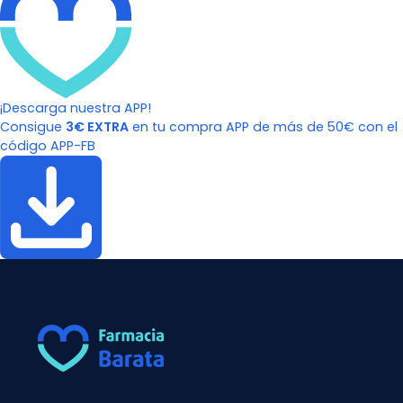
¡Descarga nuestra APP!
Consigue
3€ EXTRA
en tu compra APP de más de 50€ con el
código APP-FB