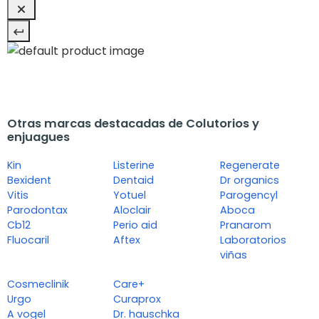
Otras marcas destacadas de Colutorios y
enjuagues
Kin
Listerine
Regenerate
Bexident
Dentaid
Dr organics
Vitis
Yotuel
Parogencyl
Parodontax
Aloclair
Aboca
Cb12
Perio aid
Pranarom
Fluocaril
Aftex
Laboratorios
viñas
Cosmeclinik
Care+
Urgo
Curaprox
A vogel
Dr. hauschka