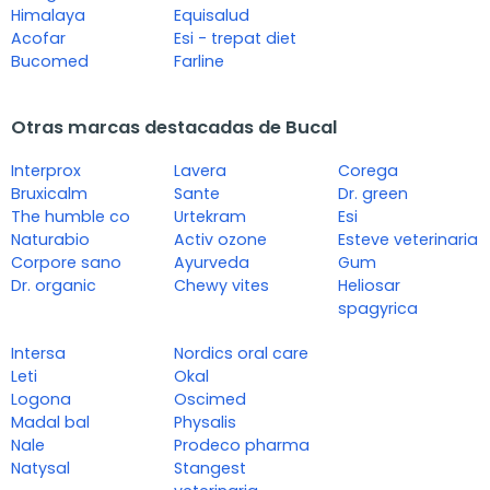
Himalaya
Equisalud
Acofar
Esi - trepat diet
Bucomed
Farline
Otras marcas destacadas de Bucal
Interprox
Lavera
Corega
Bruxicalm
Sante
Dr. green
The humble co
Urtekram
Esi
Naturabio
Activ ozone
Esteve veterinaria
Corpore sano
Ayurveda
Gum
Dr. organic
Chewy vites
Heliosar
spagyrica
Intersa
Nordics oral care
Leti
Okal
Logona
Oscimed
Madal bal
Physalis
Nale
Prodeco pharma
Natysal
Stangest