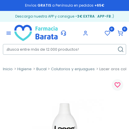
Envíos
GRATIS
a Península en pedidos
+65€
Descarga nuestra APP y consigue
-3€ EXTRA
:
APP-FB
;)
0
0
menu
Inicio
Higiene
Bucal
Colutorios y enjuagues
Lacer oros colut
favorite_border