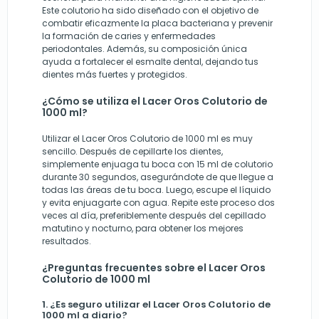
Este colutorio ha sido diseñado con el objetivo de
combatir eficazmente la placa bacteriana y prevenir
la formación de caries y enfermedades
periodontales. Además, su composición única
ayuda a fortalecer el esmalte dental, dejando tus
dientes más fuertes y protegidos.
¿Cómo se utiliza el Lacer Oros Colutorio de
1000 ml?
Utilizar el Lacer Oros Colutorio de 1000 ml es muy
sencillo. Después de cepillarte los dientes,
simplemente enjuaga tu boca con 15 ml de colutorio
durante 30 segundos, asegurándote de que llegue a
todas las áreas de tu boca. Luego, escupe el líquido
y evita enjuagarte con agua. Repite este proceso dos
veces al día, preferiblemente después del cepillado
matutino y nocturno, para obtener los mejores
resultados.
¿Preguntas frecuentes sobre el Lacer Oros
Colutorio de 1000 ml
1. ¿Es seguro utilizar el Lacer Oros Colutorio de
1000 ml a diario?