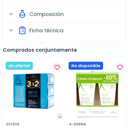
Composición
expand_more
Ficha técnica
expand_more
Comprados conjuntamente
¡En oferta!
No disponible
favorite_border
favorite_border
ESTEVE
A-DERMA