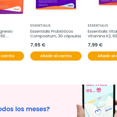
ESSENTIALIS
ESSENTIALIS
gnesio 
Essentialis Probióticos 
Essentialis Vit
60 
Compositum, 30 cápsulas
Vitamina K2, 60
comprimidos
7,95 €
7,99 €
 carrito
Añadir al carrito
Añadir al 
odos los meses?