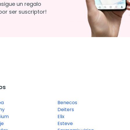
nsigue un regalo
or ser suscriptor!
os
ea
Benecos
hy
Deiters
icium
Elix
je
Esteve