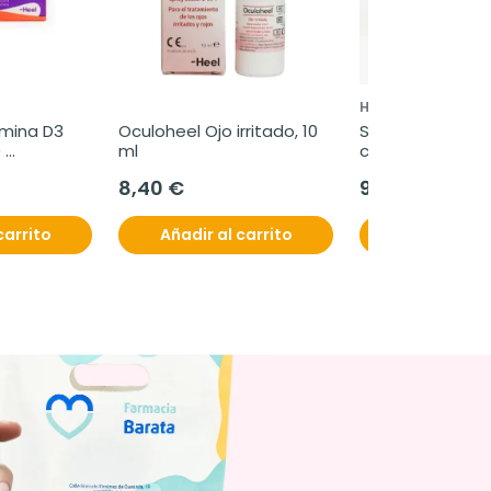
HEEL
amina D3 
Oculoheel Ojo irritado, 10 
Sleepeel Noche,
 
ml
caramelos de 
8,40 €
9,95 €
carrito
Añadir al carrito
Añadir al c