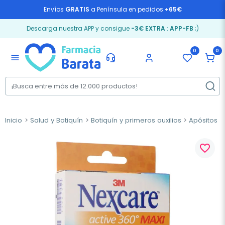
Envíos
GRATIS
a Península en pedidos
+65€
Descarga nuestra APP y consigue
-3€ EXTRA
:
APP-FB
;)
0
0
menu
Inicio
Salud y Botiquín
Botiquín y primeros auxilios
Apósitos
favorite_border