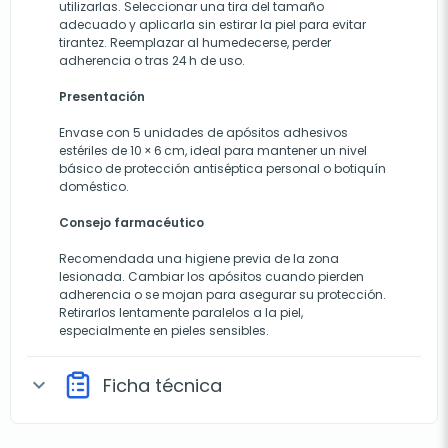
utilizarlas. Seleccionar una tira del tamaño
adecuado y aplicarla sin estirar la piel para evitar
tirantez. Reemplazar al humedecerse, perder
adherencia o tras 24 h de uso.
Presentación
Envase con 5 unidades de apósitos adhesivos
estériles de 10 × 6 cm, ideal para mantener un nivel
básico de protección antiséptica personal o botiquín
doméstico.
Consejo farmacéutico
Recomendada una higiene previa de la zona
lesionada. Cambiar los apósitos cuando pierden
adherencia o se mojan para asegurar su protección.
Retirarlos lentamente paralelos a la piel,
especialmente en pieles sensibles.
Ficha técnica
expand_more