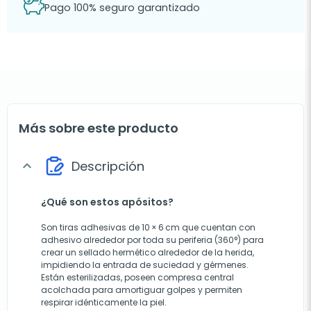
Pago 100% seguro garantizado
Más sobre este producto
Descripción
expand_more
¿Qué son estos apósitos?
Son tiras adhesivas de 10 × 6 cm que cuentan con
adhesivo alrededor por toda su periferia (360°) para
crear un sellado hermético alrededor de la herida,
impidiendo la entrada de suciedad y gérmenes.
Están esterilizadas, poseen compresa central
acolchada para amortiguar golpes y permiten
respirar idénticamente la piel.