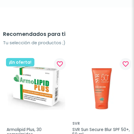
Recomendados para ti
Tu selección de productos ;)
¡En oferta!
favorite_border
favorite_border
SVR
Armolipid Plus, 30 
SVR Sun Secure Blur SPF 50+, 