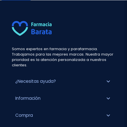
Somos expertos en farmacia y parafarmacia.
Trabajamos para las mejores marcas. Nuestra mayor
prioridad es la atención personalizada a nuestros
clientes.
expand_more
¿Necesitas ayuda?
expand_more
Información
expand_more
Compra