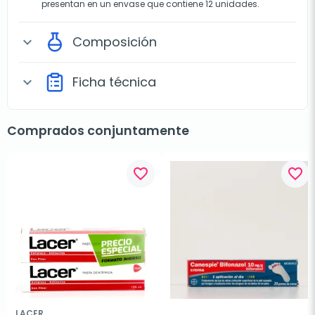
presentan en un envase que contiene 12 unidades.
Composición
expand_more
Ficha técnica
expand_more
Comprados conjuntamente
favorite_border
favorite_border
LACER