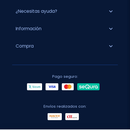
expand_more
¿Necesitas ayuda?
expand_more
Información
expand_more
Compra
Pago seguro:
Envíos realizados con: