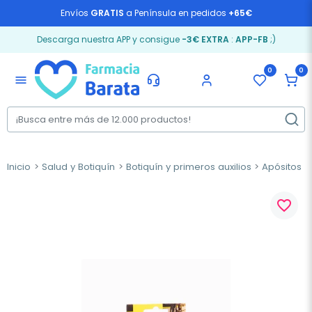
Envíos
GRATIS
a Península en pedidos
+65€
Descarga nuestra APP y consigue
-3€ EXTRA
:
APP-FB
;)
0
0
menu
Inicio
Salud y Botiquín
Botiquín y primeros auxilios
Apósitos
favorite_border