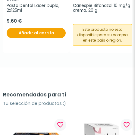
Pasta Dental Lacer Duplo, 
Canespie Bifonazol 10 mg/g 
2x125ml
crema, 20 g
9,60 €
Este producto no está
Añadir al carrito
disponible para su compra
en este país o región.
Recomendados para ti
Tu selección de productos ;)
favorite_border
favorite_border