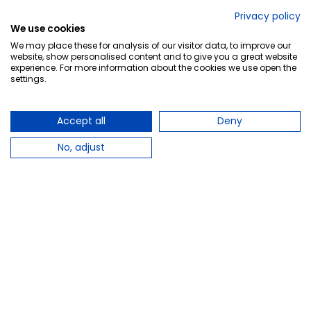
No lo decimos nosotros...
Privacy policy
We use cookies
¡Tu opinión es importante!
We may place these for analysis of our visitor data, to improve our
website, show personalised content and to give you a great website
experience. For more information about the cookies we use open the
settings.
Copyright © 2010-2026 Farmacia Barata S.L. Todos los
derechos reservados.
Accept all
Deny
No, adjust
Total:
1,95 €
−
+
Añadir al carrito