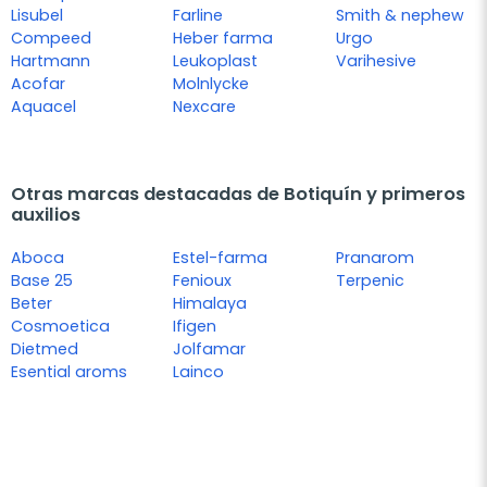
Lisubel
Farline
Smith & nephew
Compeed
Heber farma
Urgo
Hartmann
Leukoplast
Varihesive
Acofar
Molnlycke
Aquacel
Nexcare
Otras marcas destacadas de Botiquín y primeros
auxilios
Aboca
Estel-farma
Pranarom
Base 25
Fenioux
Terpenic
Beter
Himalaya
Cosmoetica
Ifigen
Dietmed
Jolfamar
Esential aroms
Lainco