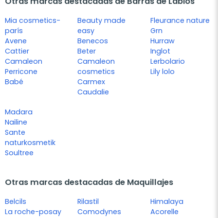
Otras marcas destacadas de Barras de Labios
Mia cosmetics-
Beauty made
Fleurance nature
parís
easy
Grn
Avene
Benecos
Hurraw
Cattier
Beter
Inglot
Camaleon
Camaleon
Lerbolario
Perricone
cosmetics
Lily lolo
Babé
Carmex
Caudalie
Madara
Nailine
Sante
naturkosmetik
Soultree
Otras marcas destacadas de Maquillajes
Belcils
Rilastil
Himalaya
La roche-posay
Comodynes
Acorelle