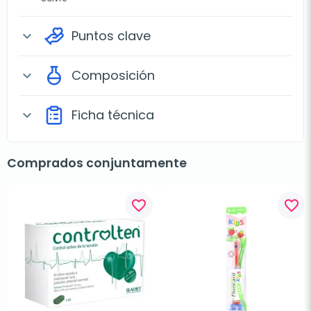
Puntos clave
expand_more
Composición
expand_more
Ficha técnica
expand_more
Comprados conjuntamente
favorite_border
favorite_border