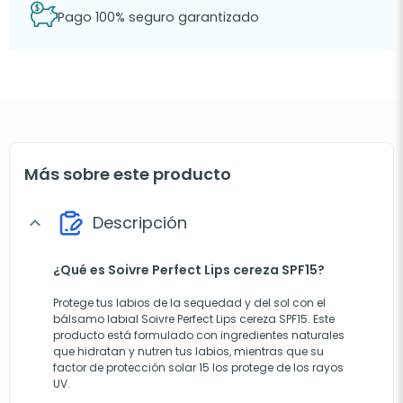
Pago 100% seguro garantizado
Más sobre este producto
Descripción
expand_more
¿Qué es Soivre Perfect Lips cereza SPF15?
Protege tus labios de la sequedad y del sol con el
bálsamo labial Soivre Perfect Lips cereza SPF15. Este
producto está formulado con ingredientes naturales
que hidratan y nutren tus labios, mientras que su
factor de protección solar 15 los protege de los rayos
UV.