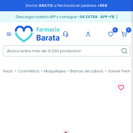
Envíos
GRATIS
a Península en pedidos
+65€
Descarga nuestra APP y consigue
-3€ EXTRA
:
APP-FB
;)
0
0
menu
Inicio
Cosmética
Maquillajes
Barras de Labios
Soivre Perfec
favorite_border