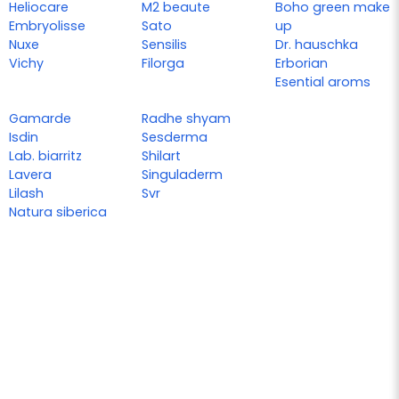
Heliocare
M2 beaute
Boho green make
Embryolisse
Sato
up
Nuxe
Sensilis
Dr. hauschka
Vichy
Filorga
Erborian
Esential aroms
Gamarde
Radhe shyam
Isdin
Sesderma
Lab. biarritz
Shilart
Lavera
Singuladerm
Lilash
Svr
Natura siberica