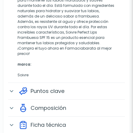
para mantener tus labios hidratados y suaves
durante todo el día. Está formulado con ingredientes
naturales para hidratar y suavizar tus labios,
además de un delicioso sabor a frambuesa.
Además, es resistente al agua y ofrece protección
contra los rayos UV durante todo el día. Por estas
increíbles características, Soivre Perfect Lips
Frambuesa SPF 15 es un producto esencial para
mantener tus labios protegidos y saludables.
¡Compra el tuyo ahora en Farmaciabarata al mejor
precio!
marca:
Soivre
Puntos clave
expand_more
Composición
expand_more
Ficha técnica
expand_more