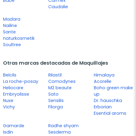
Babé
Carmex
Caudalie
Madara
Nailine
Sante
naturkosmetik
Soultree
Otras marcas destacadas de Maquillajes
Belcils
Rilastil
Himalaya
La roche-posay
Comodynes
Acorelle
Heliocare
M2 beaute
Boho green make
Embryolisse
Sato
up
Nuxe
Sensilis
Dr. hauschka
Vichy
Filorga
Erborian
Esential aroms
Gamarde
Radhe shyam
Isdin
Sesderma