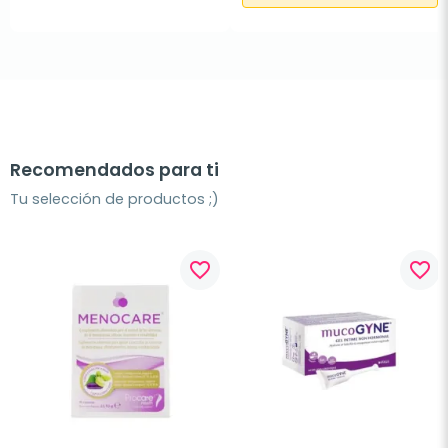
Recomendados para ti
Tu selección de productos ;)
favorite_border
favorite_border