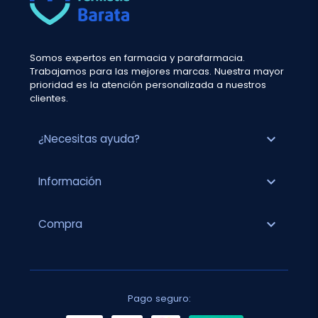
Somos expertos en farmacia y parafarmacia.
Trabajamos para las mejores marcas. Nuestra mayor
prioridad es la atención personalizada a nuestros
clientes.
expand_more
¿Necesitas ayuda?
expand_more
Información
expand_more
Compra
Pago seguro: