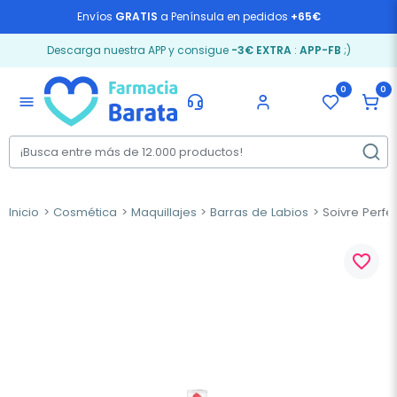
Envíos
GRATIS
a Península en pedidos
+65€
Descarga nuestra APP y consigue
-3€ EXTRA
:
APP-FB
;)
0
0
menu
Inicio
Cosmética
Maquillajes
Barras de Labios
Soivre Perfec
favorite_border