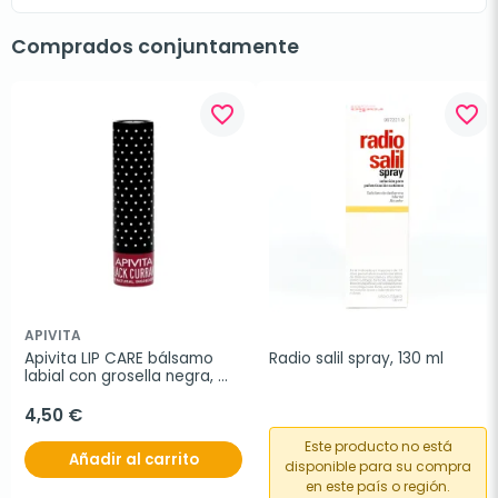
Comprados conjuntamente
favorite_border
favorite_border
APIVITA
Apivita LIP CARE bálsamo 
Radio salil spray, 130 ml
labial con grosella negra, 
4,4 g
4,50 €
Este producto no está
Añadir al carrito
disponible para su compra
en este país o región.