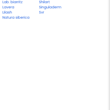
Lab. biarritz
Shilart
Lavera
Singuladerm
Lilash
Svr
Natura siberica