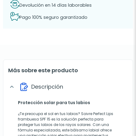
Devolución en 14 días laborables
Pago 100% seguro garantizado
Más sobre este producto
Descripción
expand_more
Protección solar para tus labios
¿Te preocupa el sol en tus labios? Soivre Perfect Lips
frambuesa SPF 15 es la solución perfecta para
proteger tus labios de los rayos solares. Con una
fórmula especializada, este bálsamo labial ofrece
una protección solar efectiva para mantener tus