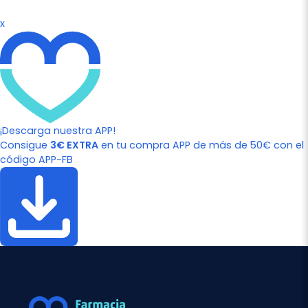
x
¡Descarga nuestra APP!
Consigue
3€ EXTRA
en tu compra APP de más de 50€ con el
código APP-FB