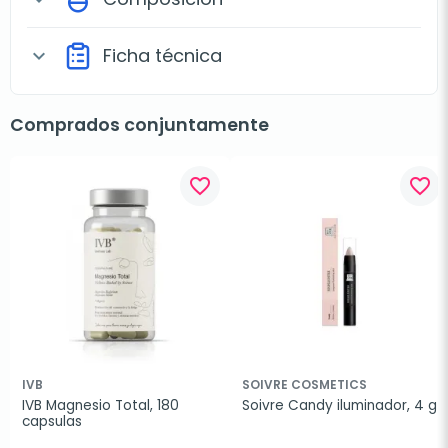
Ficha técnica
expand_more
Comprados conjuntamente
favorite_border
favorite_border
IVB
SOIVRE COSMETICS
IVB Magnesio Total, 180 
Soivre Candy iluminador, 4 g
capsulas