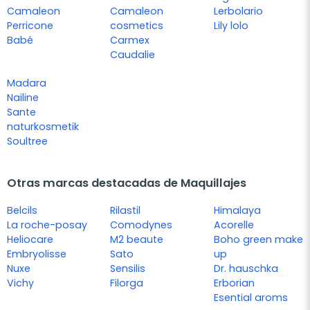
Camaleon
Camaleon
Lerbolario
Perricone
cosmetics
Lily lolo
Babé
Carmex
Caudalie
Madara
Nailine
Sante
naturkosmetik
Soultree
Otras marcas destacadas de Maquillajes
Belcils
Rilastil
Himalaya
La roche-posay
Comodynes
Acorelle
Heliocare
M2 beaute
Boho green make
Embryolisse
Sato
up
Nuxe
Sensilis
Dr. hauschka
Vichy
Filorga
Erborian
Esential aroms