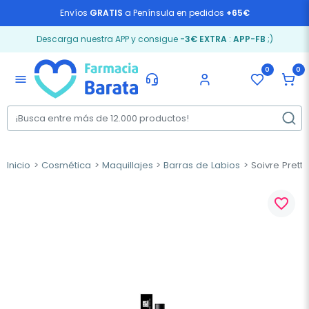
Envíos
GRATIS
a Península en pedidos
+65€
Descarga nuestra APP y consigue
-3€ EXTRA
:
APP-FB
;)
0
0
menu
Inicio
Cosmética
Maquillajes
Barras de Labios
Soivre Pretty
favorite_border