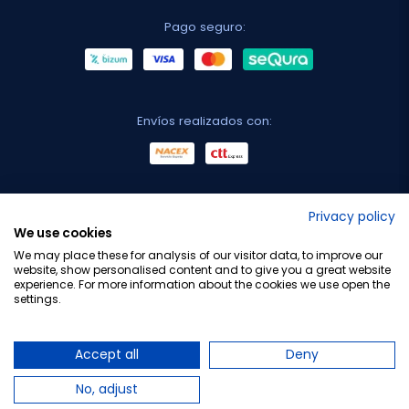
Pago seguro:
Envíos realizados con:
No lo decimos nosotros...
Privacy policy
We use cookies
¡Tu opinión es importante!
We may place these for analysis of our visitor data, to improve our
website, show personalised content and to give you a great website
experience. For more information about the cookies we use open the
settings.
Copyright © 2010-2026 Farmacia Barata S.L. Todos los
derechos reservados.
Accept all
Deny
No, adjust