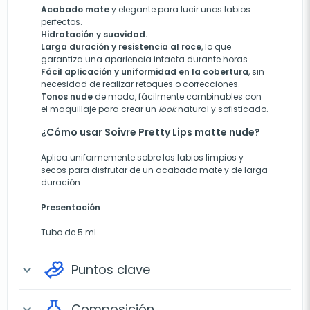
Acabado mate
y elegante para lucir unos labios
perfectos.
Hidratación y suavidad.
Larga duración y resistencia al roce
, lo que
garantiza una apariencia intacta durante horas.
Fácil aplicación y uniformidad en la cobertura
, sin
necesidad de realizar retoques o correcciones.
Tonos nude
de moda, fácilmente combinables con
el maquillaje para crear un
look
natural y sofisticado.
¿Cómo usar Soivre Pretty Lips matte nude?
Aplica uniformemente sobre los labios limpios y
secos para disfrutar de un acabado mate y de larga
duración.
Presentación
Tubo de 5 ml.
Puntos clave
expand_more
Composición
expand_more