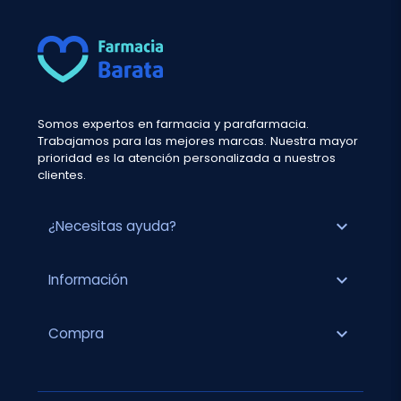
Somos expertos en farmacia y parafarmacia.
Trabajamos para las mejores marcas. Nuestra mayor
prioridad es la atención personalizada a nuestros
clientes.
expand_more
¿Necesitas ayuda?
expand_more
Información
expand_more
Compra