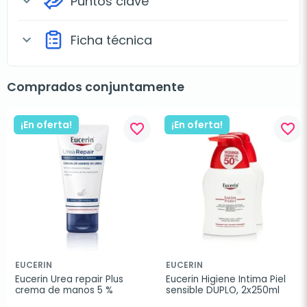
Puntos clave
expand_more
Ficha técnica
expand_more
Comprados conjuntamente
¡En oferta!
¡En oferta!
favorite_border
favorite_border
EUCERIN
EUCERIN
Eucerin Urea repair Plus 
Eucerin Higiene Intima Piel 
crema de manos 5 %
sensible DUPLO, 2x250ml