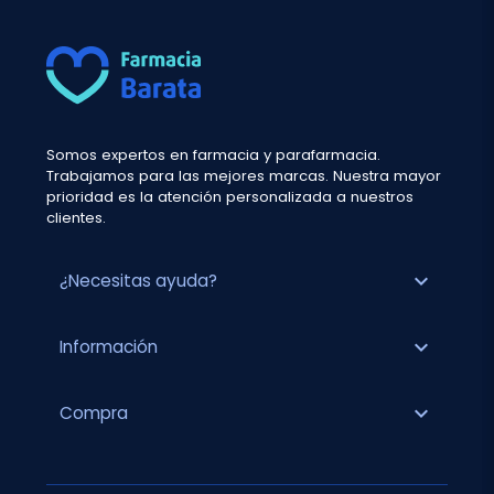
Somos expertos en farmacia y parafarmacia.
Trabajamos para las mejores marcas. Nuestra mayor
prioridad es la atención personalizada a nuestros
clientes.
expand_more
¿Necesitas ayuda?
expand_more
Información
expand_more
Compra