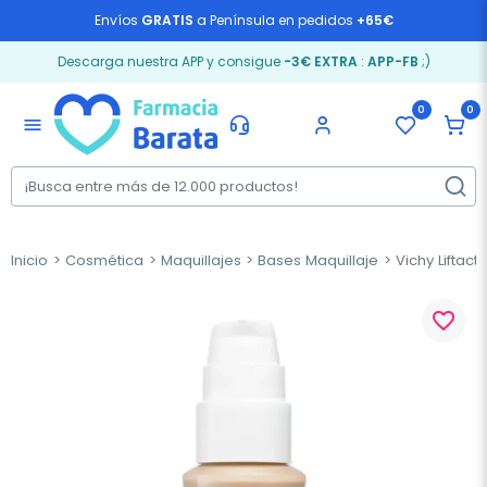
Envíos
GRATIS
a Península en pedidos
+65€
Descarga nuestra APP y consigue
-3€ EXTRA
:
APP-FB
;)
0
0
menu
Inicio
Cosmética
Maquillajes
Bases Maquillaje
Vichy Liftacti
favorite_border