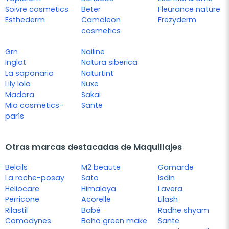
Soivre cosmetics
Beter
Fleurance nature
Esthederm
Camaleon
Frezyderm
cosmetics
Grn
Nailine
Inglot
Natura siberica
La saponaria
Naturtint
Lily lolo
Nuxe
Madara
Sakai
Mia cosmetics-
Sante
parís
Otras marcas destacadas de Maquillajes
Belcils
M2 beaute
Gamarde
La roche-posay
Sato
Isdin
Heliocare
Himalaya
Lavera
Perricone
Acorelle
Lilash
Rilastil
Babé
Radhe shyam
Comodynes
Boho green make
Sante