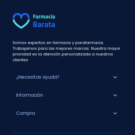
Somos expertos en farmacia y parafarmacia.
Trabajamos para las mejores marcas. Nuestra mayor
prioridad es la atención personalizada a nuestros
clientes.
expand_more
¿Necesitas ayuda?
expand_more
Información
expand_more
Compra