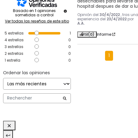
desechables para llevarte al 
hospital despues de dar a lu
Basado en
1
opiniones
Opinión del
30/4/2022
, tras un
sometidas a control
experiencia del
23/4/2022
por
Ver todas las reseñas de este sitio
A.A.
5
estrellas
1
Útil
(0)
Informe
4
estrellas
0
3
estrellas
0
2
estrellas
0
1
1
estrella
0
Ordenar las opiniones