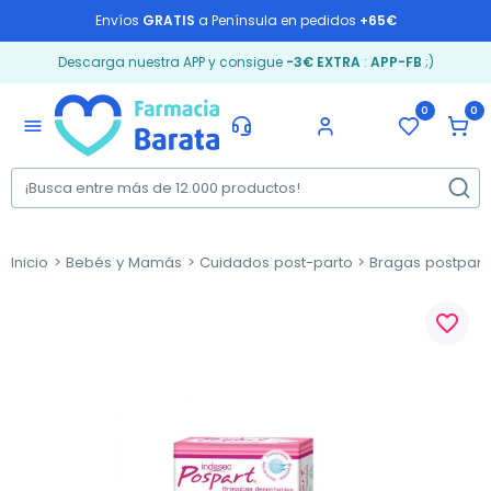
Envíos
GRATIS
a Península en pedidos
+65€
Descarga nuestra APP y consigue
-3€ EXTRA
:
APP-FB
;)
0
0
menu
Inicio
Bebés y Mamás
Cuidados post-parto
Bragas postpart
favorite_border