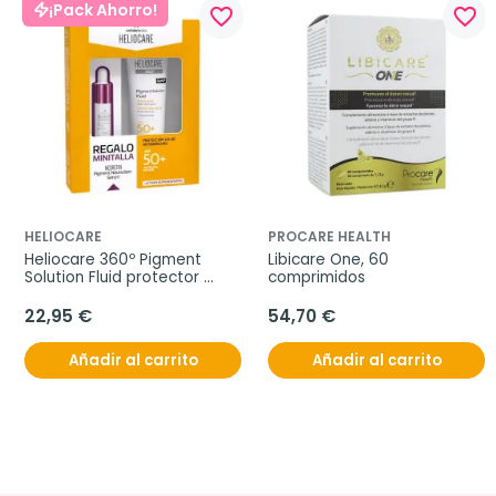
¡Pack Ahorro!
favorite_border
favorite_border
HELIOCARE
PROCARE HEALTH
Heliocare 360º Pigment 
Libicare One, 60 
Solution Fluid protector 
comprimidos
SPF50+, 50 ml + REGALO 
Neoretin Pigment Sérum 10 
22,95 €
54,70 €
ml
Añadir al carrito
Añadir al carrito