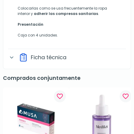
Colocarlas como se usa frecuentemente la ropa
interior y
adherir las compresas sanitarias
.
Presentación
Caja con 4 unidades.
Ficha técnica
expand_more
Comprados conjuntamente
favorite_border
favorite_border