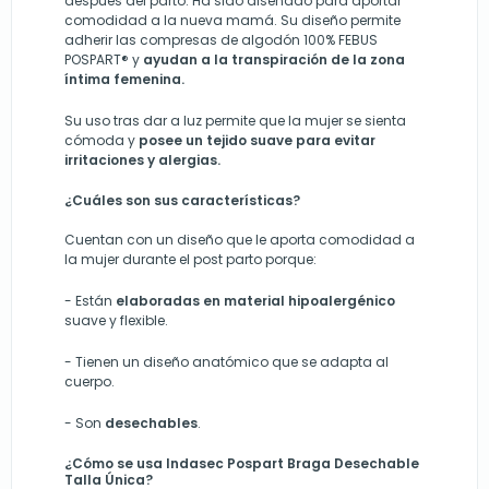
después del parto. Ha sido diseñado para aportar
comodidad a la nueva mamá. Su diseño permite
adherir las compresas de algodón 100% FEBUS
POSPART® y
ayudan a la transpiración de la zona
íntima femenina.
Su uso tras dar a luz permite que la mujer se sienta
cómoda y
posee un tejido suave para evitar
irritaciones y alergias.
¿Cuáles son sus características?
Cuentan con un diseño que le aporta comodidad a
la mujer durante el post parto porque:
- Están
elaboradas en material hipoalergénico
suave y flexible.
- Tienen un diseño anatómico que se adapta al
cuerpo.
- Son
desechables
.
¿Cómo se usa Indasec Pospart Braga Desechable
Talla Única?