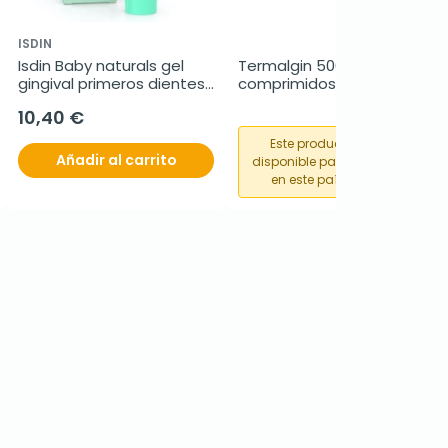
ISDIN
Isdin Baby naturals gel 
Termalgin 500mg 24 
gingival primeros dientes, 
comprimidos
30 ml
10,40 €
Este producto no está
Añadir al carrito
disponible para su compra
en este país o región.