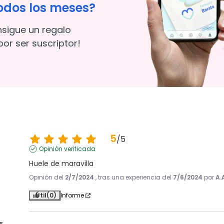
odos los meses?
nsigue un regalo
or ser suscriptor!
5
/
5
Opinión verificada
Huele de maravilla
Opinión del
2/7/2024
, tras una experiencia del
7/6/2024
por
A.
Útil
(0)
Informe