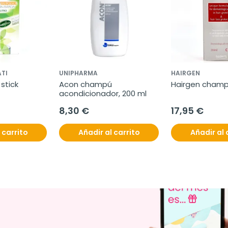
TI
UNIPHARMA
HAIRGEN
stick 
Acon champú 
Hairgen champ
acondicionador, 200 ml
8,30 €
17,95 €
 carrito
Añadir al carrito
Añadir al 