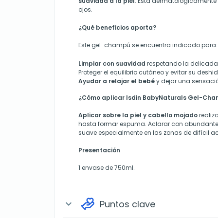
suavidad a la piel
. Está dermatológicamente 
ojos.
¿Qué beneficios aporta?
Este gel-champú se encuentra indicado para:
Limpiar con suavidad
respetando la delicada 
Proteger el equilibrio cutáneo y evitar su deshi
Ayudar a relajar el bebé
y dejar una sensaci
¿Cómo aplicar Isdin BabyNaturals Gel-Ch
Aplicar sobre la piel y cabello mojado
reali
hasta formar espuma. Aclarar con abundante
suave especialmente en las zonas de difícil a
Presentación
1 envase de 750ml.
Puntos clave
expand_more