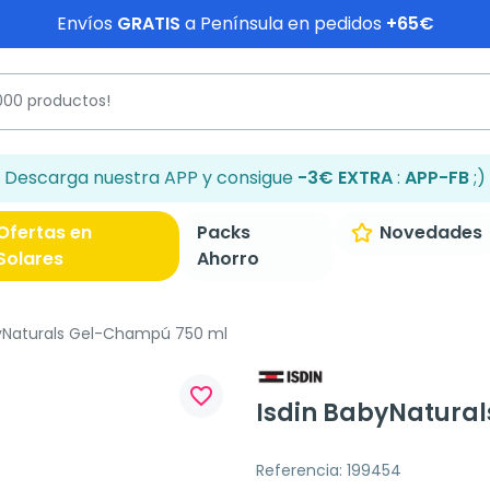
Envíos
GRATIS
a Península en pedidos
+65€
Descarga nuestra APP y consigue
-3€ EXTRA
:
APP-FB
;)
Ofertas en
Packs
Novedades
Solares
Ahorro
yNaturals Gel-Champú 750 ml
favorite_border
Isdin BabyNatura
Referencia: 199454