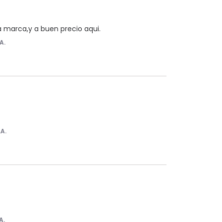
 marca,y a buen precio aqui.
A.
.A.
A.