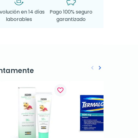
volución en 14 días
Pago 100% seguro
laborables
garantizado
keyboard_arrow_left
keyboard_arrow_right
ntamente
Anterior
Siguiente
favorite_border
favorite_border