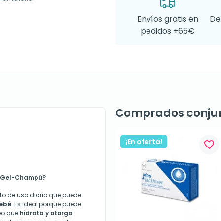
Envíos gratis en
De
pedidos +65€
Comprados conju
¡En oferta!
favorite_border
ls Gel-Champú?
o de uso diario que puede
bebé
. Es ideal porque puede
mpo que
hidrata y otorga