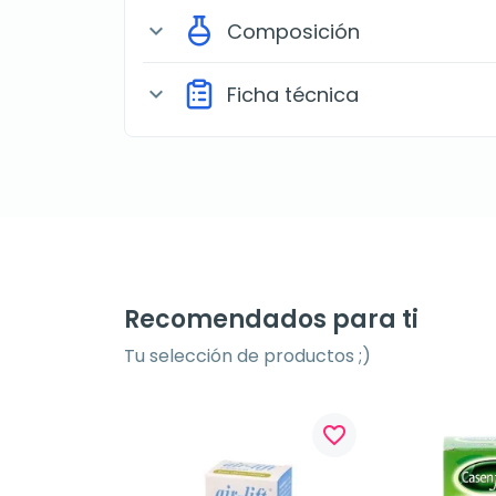
Composición
expand_more
Ficha técnica
expand_more
Recomendados para ti
Tu selección de productos ;)
favorite_border
favorite_border