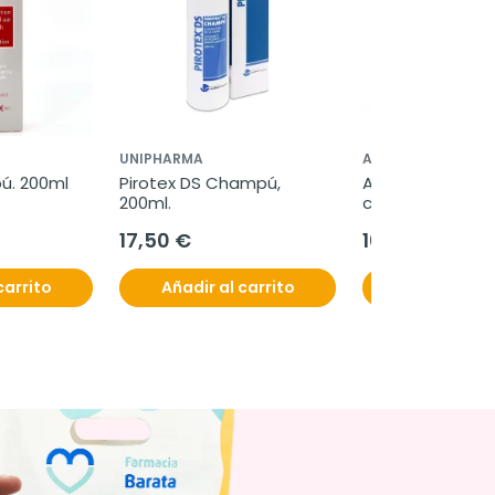
UNIPHARMA
ATOPIC PIEL
ú. 200ml
Pirotex DS Champú, 
Atopic piel cha
200ml.
capilar, 200ml.
17,50 €
10,50 €
carrito
Añadir al carrito
Añadir al c