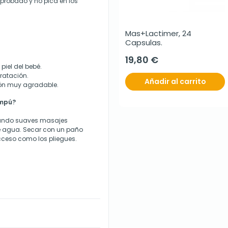
probado y no pica en los
Mas+Lactimer, 24 
Capsulas.
19,80 €
piel del bebé.
dratación.
Añadir al carrito
ón muy agradable.
ampú?
zando suaves masajes
 agua. Secar con un paño
cceso como los pliegues.