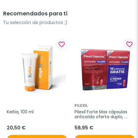
Recomendados para ti
Tu selección de productos ;)
favorite_border
favorite_border
PILEXIL
Keltia, 100 ml
Pilexil Forte Max cápsulas 
anticaída oferta duplo, 
2x60 cápsulas
20,50 €
58,95 €