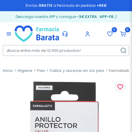
Envíos
GRATIS
a Península en pedidos
+65€
Descarga nuestra APP y consigue
-3€ EXTRA
:
APP-FB
;)
0
0
menu
Inicio
Higiene
Pies
Callos y durezas en los pies
Farmalastic 
favorite_border