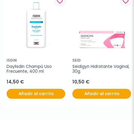
favorite_border
favorite_border
ISDIN
SEID
Daylisdin Champú Uso 
Seidigyn Hidratante Vaginal, 
Frecuente, 400 ml
30g.
14,50 €
10,50 €
Añadir al carrito
Añadir al carrito