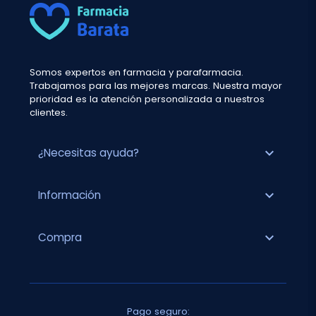
Somos expertos en farmacia y parafarmacia.
Trabajamos para las mejores marcas. Nuestra mayor
prioridad es la atención personalizada a nuestros
clientes.
expand_more
¿Necesitas ayuda?
expand_more
Información
expand_more
Compra
Pago seguro: