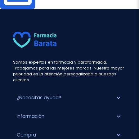
Somos expertos en farmacia y parafarmacia.
Trabajamos para las mejores marcas. Nuestra mayor
prioridad es la atención personalizada a nuestros
clientes.
expand_more
¿Necesitas ayuda?
expand_more
Información
expand_more
Compra