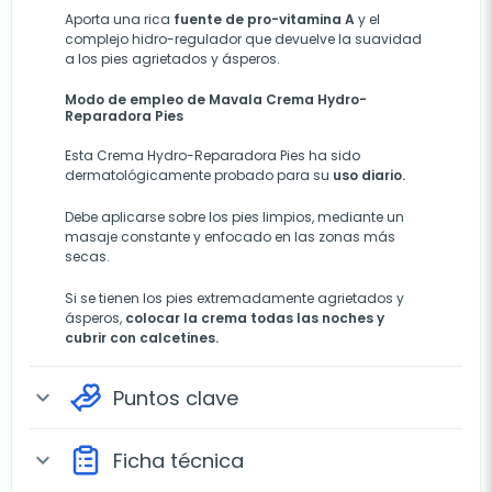
Aporta una rica
fuente de pro-vitamina A
y el
complejo hidro-regulador que devuelve la suavidad
a los pies agrietados y ásperos.
Modo de empleo de Mavala Crema Hydro-
Reparadora Pies
Est
a Crema Hydro-Reparadora Pies
ha sido
dermatológicamente probado para su
uso diario.
Debe aplicarse sobre los pies limpios, mediante un
masaje constante y enfocado en las zonas más
secas.
Si se tienen los pies extremadamente agrietados y
ásperos,
colocar la crema todas las noches y
cubrir con calcetines.
Puntos clave
expand_more
Ficha técnica
expand_more