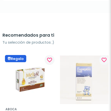
Recomendados para ti
Tu selección de productos ;)
Regalo
favorite_border
favorite_border
ABOCA