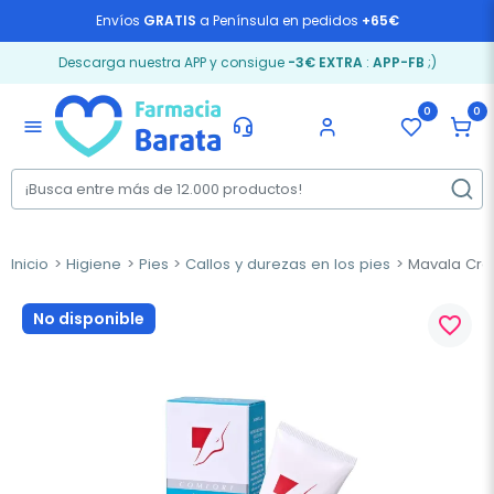
Envíos
GRATIS
a Península en pedidos
+65€
Descarga nuestra APP y consigue
-3€ EXTRA
:
APP-FB
;)
0
0
menu
Inicio
Higiene
Pies
Callos y durezas en los pies
Mavala Crem
No disponible
favorite_border