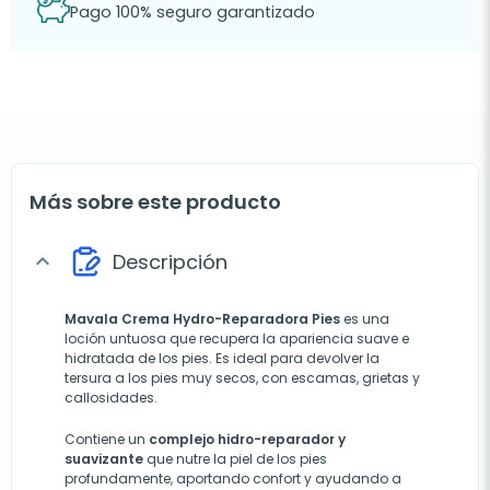
Pago 100% seguro garantizado
Más sobre este producto
Descripción
expand_more
Mavala Crema Hydro-Reparadora Pies
es una
loción untuosa que recupera la apariencia suave e
hidratada de los pies. Es ideal para devolver la
tersura a los pies muy secos, con escamas, grietas y
callosidades.
Contiene un
complejo hidro-reparador y
suavizante
que nutre la piel de los pies
profundamente, aportando confort y ayudando a