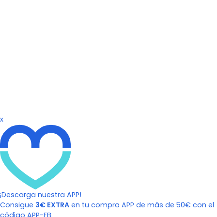
x
¡Descarga nuestra APP!
Consigue
3€ EXTRA
en tu compra APP de más de 50€ con el
código APP-FB