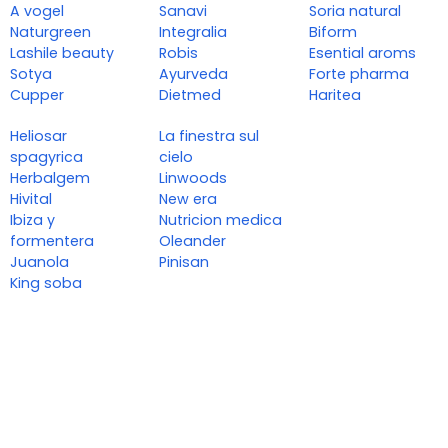
A vogel
Sanavi
Soria natural
Naturgreen
Integralia
Biform
Lashile beauty
Robis
Esential aroms
Sotya
Ayurveda
Forte pharma
Cupper
Dietmed
Haritea
Heliosar
La finestra sul
spagyrica
cielo
Herbalgem
Linwoods
Hivital
New era
Ibiza y
Nutricion medica
formentera
Oleander
Juanola
Pinisan
King soba