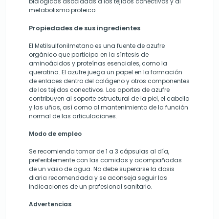
biológicas asociadas a los tejidos conectivos y al
metabolismo proteico.
Propiedades de sus ingredientes
El Metilsulfonilmetano es una fuente de azufre
orgánico que participa en la síntesis de
aminoácidos y proteínas esenciales, como la
queratina. El azufre juega un papel en la formación
de enlaces dentro del colágeno y otros componentes
de los tejidos conectivos. Los aportes de azufre
contribuyen al soporte estructural de la piel, el cabello
y las uñas, así como al mantenimiento de la función
normal de las articulaciones.
Modo de empleo
Se recomienda tomar de 1 a 3 cápsulas al día,
preferiblemente con las comidas y acompañadas
de un vaso de agua. No debe superarse la dosis
diaria recomendada y se aconseja seguir las
indicaciones de un profesional sanitario.
Advertencias