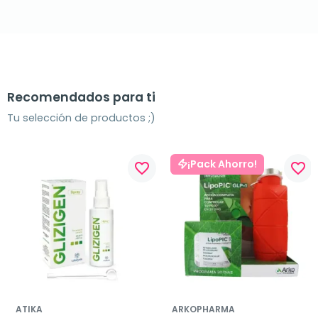
Recomendados para ti
Tu selección de productos ;)
¡Pack Ahorro!
favorite_border
favorite_border
ATIKA
ARKOPHARMA