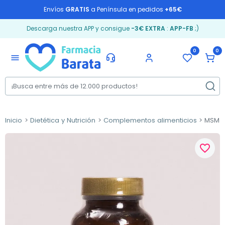
Envíos
GRATIS
a Península en pedidos
+65€
Descarga nuestra APP y consigue
-3€ EXTRA
:
APP-FB
;)
0
0
menu
Inicio
Dietética y Nutrición
Complementos alimenticios
MSM d
favorite_border