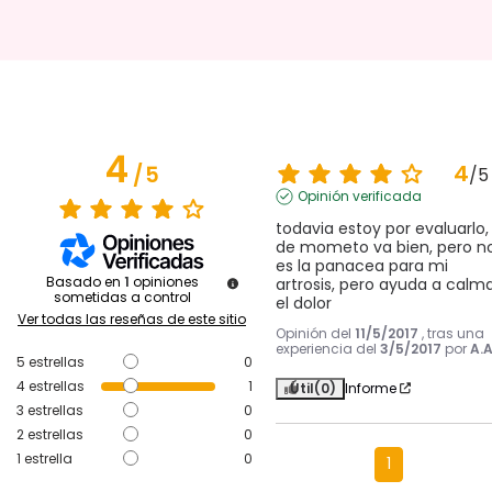
4
4
/
5
/
5
Opinión verificada
todavia estoy por evaluarlo, 
de mometo va bien, pero no
es la panacea para mi 
Basado en
1
opiniones
artrosis, pero ayuda a calma
sometidas a control
el dolor
Ver todas las reseñas de este sitio
Opinión del
11/5/2017
, tras una
experiencia del
3/5/2017
por
A.A
5
estrellas
0
4
estrellas
1
Útil
(0)
Informe
3
estrellas
0
2
estrellas
0
1
estrella
0
1