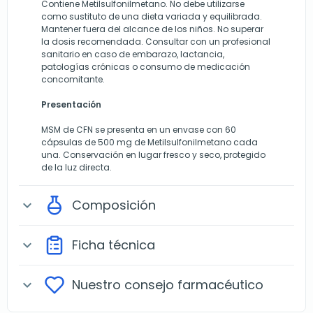
Contiene Metilsulfonilmetano. No debe utilizarse
como sustituto de una dieta variada y equilibrada.
Mantener fuera del alcance de los niños. No superar
la dosis recomendada. Consultar con un profesional
sanitario en caso de embarazo, lactancia,
patologías crónicas o consumo de medicación
concomitante.
Presentación
MSM de CFN se presenta en un envase con 60
cápsulas de 500 mg de Metilsulfonilmetano cada
una. Conservación en lugar fresco y seco, protegido
de la luz directa.
Composición
expand_more
Ficha técnica
expand_more
Nuestro consejo farmacéutico
expand_more