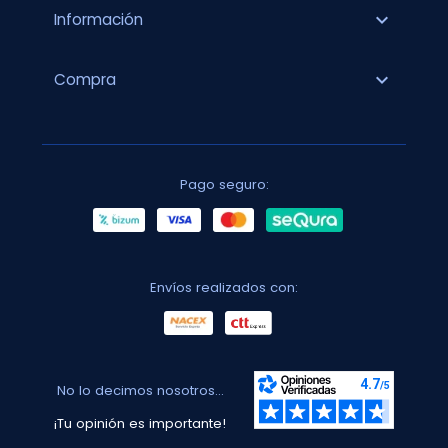
expand_more
Información
expand_more
Compra
Pago seguro:
Envíos realizados con:
No lo decimos nosotros...
¡Tu opinión es importante!