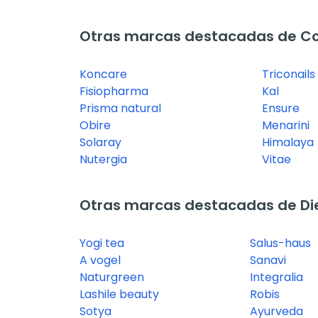
Otras marcas destacadas de C
Koncare
Triconails
Fisiopharma
Kal
Prisma natural
Ensure
Obire
Menarini
Solaray
Himalaya
Nutergia
Vitae
Otras marcas destacadas de Diet
Yogi tea
Salus-haus
A vogel
Sanavi
Naturgreen
Integralia
Lashile beauty
Robis
Sotya
Ayurveda