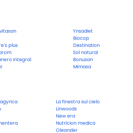
vitasan
Ynsadiet
Biocop
e's plus
Destination
arom
Sol natural
anero integral
Bonusan
ar
Mimasa
pagyrica
La finestra sul cielo
m
Linwoods
New era
rmentera
Nutricion medica
Oleander