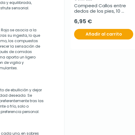
da y equilibrada,
Compeed Callos entre 
rute sensorial.
dedos de los pies, 10 
unidades
6,95 €
é Rojo se asocia a la
Añadir al carrito
ras su ingesta, lo que
ismo, los compuestos
orecer la sensación de
después de comidas
na aporta un ligero
 de vigilia y
imulantes.
to de ebullición y dejar
sidad deseada. Se
preferentemente tras las
e o frío, solo o
preferencia personal.
 g cada uno, en sobres