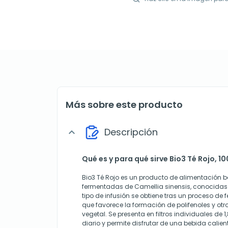
Más sobre este producto
Descripción
expand_more
Qué es y para qué sirve Bio3 Té Rojo, 100
Bio3 Té Rojo es un producto de alimentación 
fermentadas de Camellia sinensis, conocidas c
tipo de infusión se obtiene tras un proceso de
que favorece la formación de polifenoles y ot
vegetal. Se presenta en filtros individuales de 1
diario y permite disfrutar de una bebida calie