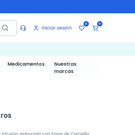
0
0
Iniciar sesión
Medicamentos
Nuestras
marcas
tros
e infusión elaborado con hojas de Camellia