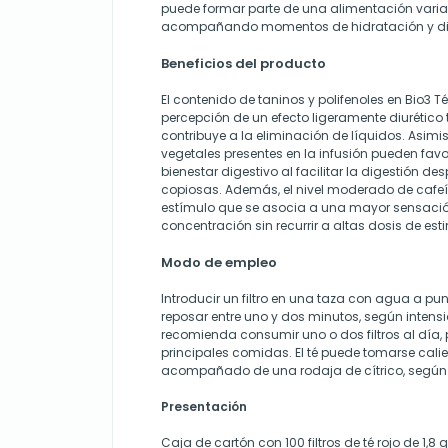
puede formar parte de una alimentación varia
acompañando momentos de hidratación y disf
Beneficios del producto
El contenido de taninos y polifenoles en Bio3 T
percepción de un efecto ligeramente diurético t
contribuye a la eliminación de líquidos. Asim
vegetales presentes en la infusión pueden fav
bienestar digestivo al facilitar la digestión 
copiosas. Además, el nivel moderado de cafeí
estímulo que se asocia a una mayor sensación
concentración sin recurrir a altas dosis de est
Modo de empleo
Introducir un filtro en una taza con agua a pun
reposar entre uno y dos minutos, según inten
recomienda consumir uno o dos filtros al día, 
principales comidas. El té puede tomarse calient
acompañado de una rodaja de cítrico, según 
Presentación
Caja de cartón con 100 filtros de té rojo de 1,8