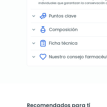
individuales que garantizan la conservación
Puntos clave
expand_more
Composición
expand_more
Ficha técnica
expand_more
Nuestro consejo farmacéu
expand_more
Recomendados para ti