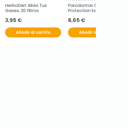
HerboDiet Alivia Tus 
Parodontax Complete 
Gases, 20 filtros
Protection Extra Fresh 
Duplo, 2x75ml.
3,95 €
8,65 €
Añadir al carrito
Añadir al carrito