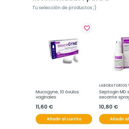
Tu selección de productos ;)
favorite_border
LABORATORIOS 
Mucogyne, 10 óvulos 
Septogin MD s
vaginales
secante spray
11,60 €
10,80 €
Añadir al carrito
Añadir al