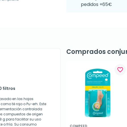
pedidos +65€
Comprados conju
favorite_border
 filtros
basado en las hojas
omo té rojo o Pu-erh. Este
 fermentación controlada
ros compuestos de origen
,8 g para facilitar su uso
nte o fría. Su consumo
COMPEED