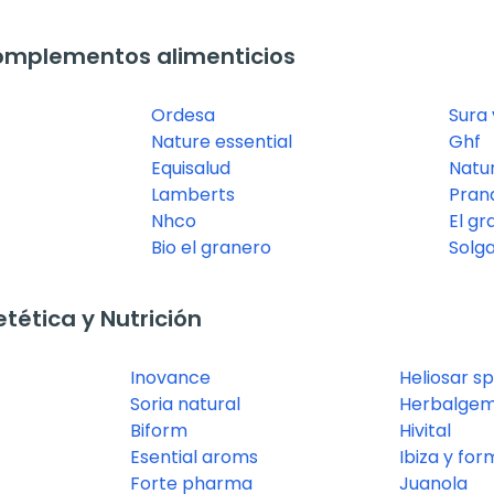
omplementos alimenticios
Ordesa
Sura 
Nature essential
Ghf
Equisalud
Natur
Lamberts
Pran
Nhco
El gr
Bio el granero
Solg
ética y Nutrición
Inovance
Heliosar s
Soria natural
Herbalge
Biform
Hivital
Esential aroms
Ibiza y fo
Forte pharma
Juanola