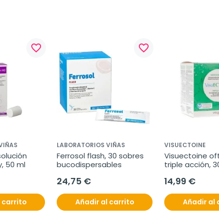
favorite_border
favorite_border
VIÑAS
LABORATORIOS VIÑAS
VISUECTOINE
olución 
Ferrosol flash, 30 sobres 
Visuectoine of
, 50 ml
bucodispersables
triple acción, 
unidosis
24,75 €
14,99 €
 carrito
Añadir al carrito
Añadir al 