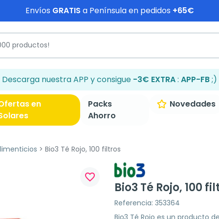
Envíos
GRATIS
a Península en pedidos
+65€
Descarga nuestra APP y consigue
-3€ EXTRA
:
APP-FB
;)
Ofertas en
Packs
Novedades
Solares
Ahorro
imenticios
Bio3 Té Rojo, 100 filtros
favorite_border
Bio3 Té Rojo, 100 fil
Referencia: 353364
Bio3 Té Rojo es un producto d