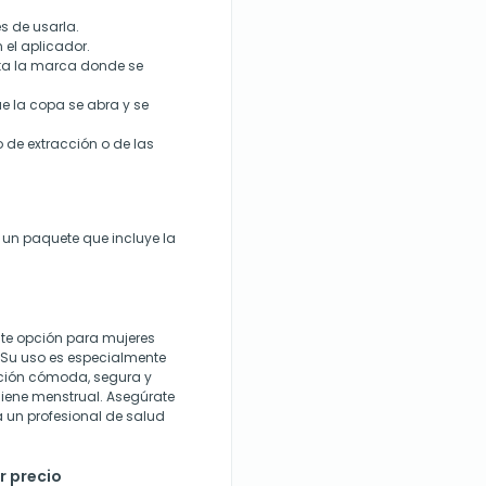
s de usarla.
n el aplicador.
sta la marca donde se
e la copa se abra y se
o de extracción o de las
 un paquete que incluye la
nte opción para mujeres
. Su uso es especialmente
ión cómoda, segura y
iene menstrual. Asegúrate
a un profesional de salud
r precio