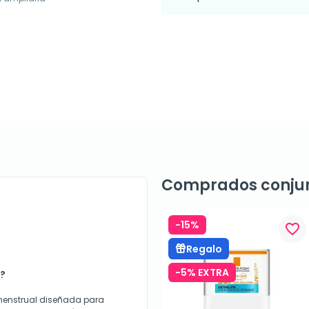
Comprados conju
-15%
favorite_border
Regalo
-5% EXTRA
S?
menstrual diseñada para