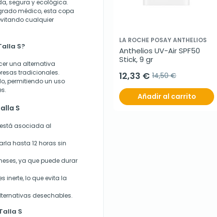
da, segura y ecológica.
 grado médico, esta copa
evitando cualquier
LA ROCHE POSAY ANTHELIOS
Talla S?
Anthelios UV-Air SPF50 
Stick, 9 gr
cer una alternativa
resas tradicionales.
12,33 €
14,50 €
lo, permitiendo un uso
es.
Añadir al carrito
alla S
o está asociada al
arla hasta 12 horas sin
meses, ya que puede durar
inerte, lo que evita la
ternativas desechables.
Talla S