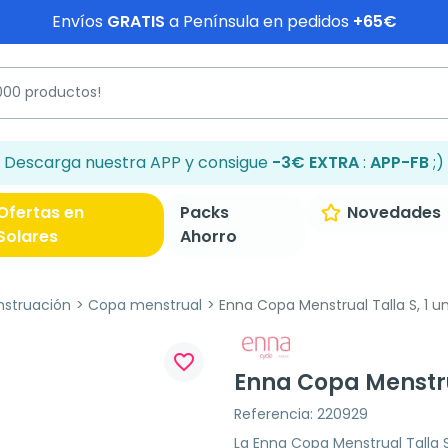
Envíos
GRATIS
a Península en pedidos
+65€
Descarga nuestra APP y consigue
-3€ EXTRA
:
APP-FB
;)
Ofertas en
Packs
Novedades
Solares
Ahorro
struación
Copa menstrual
Enna Copa Menstrual Talla S, 1 u
favorite_border
Enna Copa Menstru
Referencia: 220929
La Enna Copa Menstrual Talla 