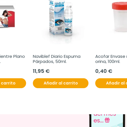
Vientre Plano 
Naviblef Diario Espuma 
Acofar Envase 
.
Párpados, 50ml.
orina, 100ml.
11,95 €
0,40 €
 carrito
Añadir al carrito
Añadir al 