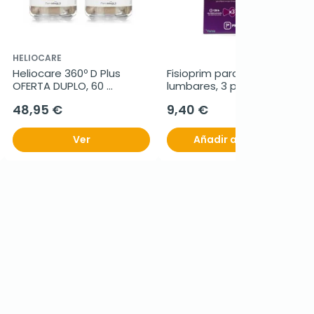
HELIOCARE
Heliocare 360º D Plus 
Fisioprim parches 
OFERTA DUPLO, 60 
lumbares, 3 parches
cápsulas
48,95 €
9,40 €
Ver
Añadir al carrito