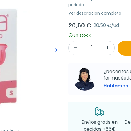
periodo.
Ver descripción completa
20,50 €
20,50 €/ud
En stock
keyboard_arrow_right
Siguiente
¿Necesitas 
farmacéutic
Hablamos
Envíos gratis en
De
pedidos +65€
a ampliarla