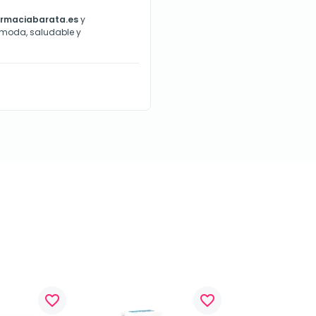
rmaciabarata.es
y
ómoda, saludable y
favorite_border
favorite_border