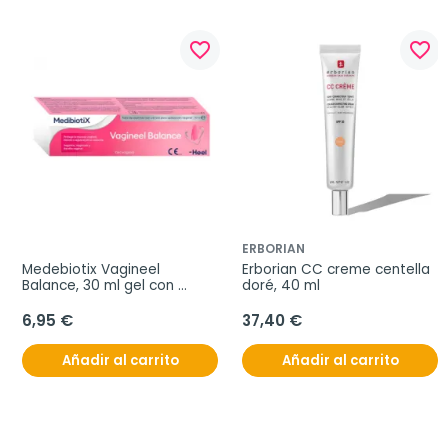
favorite_border
favorite_border
ERBORIAN
Medebiotix Vagineel 
Erborian CC creme centella 
Balance, 30 ml gel con 
doré, 40 ml
aplicador
6,95 €
37,40 €
Añadir al carrito
Añadir al carrito