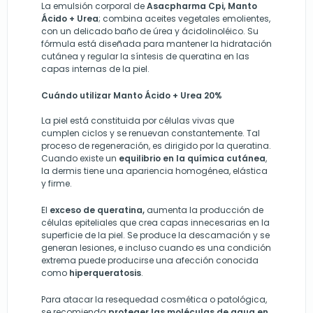
La emulsión corporal de
Asacpharma Cpi, Manto
Ácido + Urea
; combina aceites vegetales emolientes,
con un delicado baño de úrea y ácidolinoléico. Su
fórmula está diseñada para mantener la hidratación
cutánea y regular la síntesis de queratina en las
capas internas de la piel.
Cuándo utilizar Manto Ácido + Urea 20%
La piel está constituida por células vivas que
cumplen ciclos y se renuevan constantemente. Tal
proceso de regeneración, es dirigido por la queratina.
Cuando existe un
equilibrio en la química cutánea
,
la dermis tiene una apariencia homogénea, elástica
y firme.
El
exceso de queratina,
aumenta la producción de
células epiteliales que crea capas innecesarias en la
superficie de la piel. Se produce la descamación y se
generan lesiones, e incluso cuando es una condición
extrema puede producirse una afección conocida
como
hiperqueratosis
.
Para atacar la resequedad cosmética o patológica,
se recomienda
proteger las moléculas de agua en