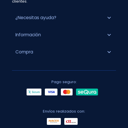
clientes.
expand_more
¿Necesitas ayuda?
expand_more
Información
expand_more
Compra
Pago seguro:
Envíos realizados con: