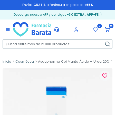
Envíos
GRATIS
a Península en pedidos
+65€
Descarga nuestra APP y consigue
-3€ EXTRA
:
APP-FB
;)
0
0
menu
Inicio
Cosmética
Asacpharma Cpi Manto Ácido + Urea 20%, 10
favorite_border