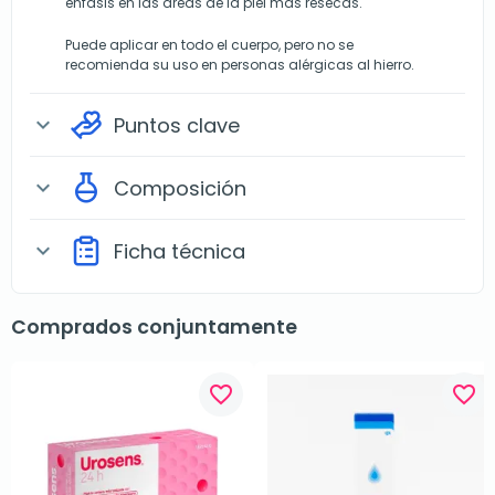
énfasis en las áreas de la piel más resecas.
Puede aplicar en todo el cuerpo, pero no se
recomienda
su uso en personas alérgicas al hierro.
Puntos clave
expand_more
Composición
expand_more
Ficha técnica
expand_more
Comprados conjuntamente
favorite_border
favorite_border