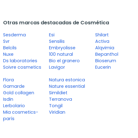
Otras marcas destacadas de Cosmética
Sesderma
Esi
Shilart
Svr
Sensilis
Activa
Belcils
Embryolisse
Alqvimia
Nuxe
100 natural
Bepanthol
Ds laboratories
Bio el granero
Bioserum
Soivre cosmetics
Lavigor
Eucerin
Flora
Natura estonica
Gamarde
Nature essential
Gold collagen
Simildiet
Isdin
Terranova
Lerbolario
Tongil
Mia cosmetics-
Viridian
parís