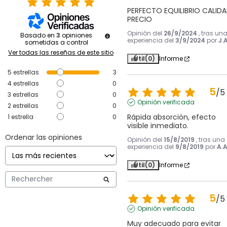
PERFECTO EQUILIBRIO CALIDA
PRECIO
Opinión del
26/9/2024
, tras un
Basado en
3
opiniones
experiencia del
3/9/2024
por
J.A
sometidas a control
Ver todas las reseñas de este sitio
Útil
(0)
Informe
5
estrellas
3
4
estrellas
0
5
/
5
3
estrellas
0
Opinión verificada
2
estrellas
0
Rápida absorción, efecto 
1
estrella
0
visible inmediato.
Ordenar las opiniones
Opinión del
15/8/2019
, tras una
experiencia del
9/8/2019
por
A.A
Útil
(0)
Informe
5
/
5
Opinión verificada
Muy adecuado para evitar 