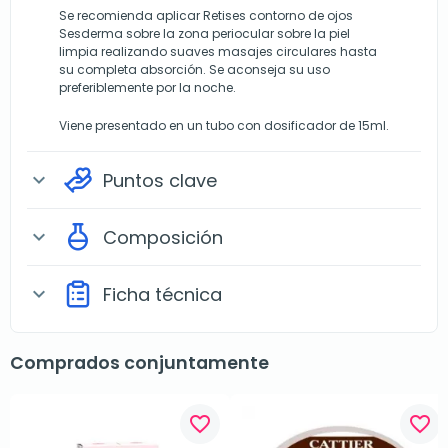
Se recomienda aplicar Retises contorno de ojos
Sesderma sobre la zona periocular sobre la piel
limpia realizando suaves masajes circulares hasta
su completa absorción. Se aconseja su uso
preferiblemente por la noche.
Viene presentado en un tubo con dosificador de 15ml.
Puntos clave
expand_more
Composición
expand_more
Ficha técnica
expand_more
Comprados conjuntamente
favorite_border
favorite_border