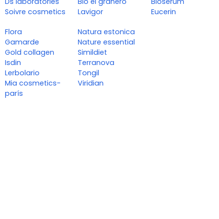
Ds laboratories
Bio el granero
Bioserum
Soivre cosmetics
Lavigor
Eucerin
Flora
Natura estonica
Gamarde
Nature essential
Gold collagen
Simildiet
Isdin
Terranova
Lerbolario
Tongil
Mia cosmetics-
Viridian
parís