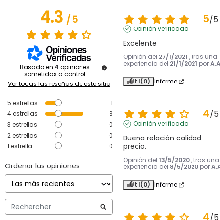
4.3
5
/
5
/
5
Opinión verificada
Excelente
Opinión del
27/1/2021
, tras una
experiencia del
21/1/2021
por
A.A
Basado en
4
opiniones
sometidas a control
Útil
(0)
Informe
Ver todas las reseñas de este sitio
5
estrellas
1
4
/
5
4
estrellas
3
Opinión verificada
3
estrellas
0
2
estrellas
0
Buena relación calidad 
precio.
1
estrella
0
Opinión del
13/5/2020
, tras una
Ordenar las opiniones
experiencia del
8/5/2020
por
A.A
Útil
(0)
Informe
4
/
5