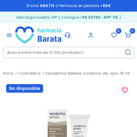
Envíos
GRATIS
a Península en pedidos
+65€
Descarga nuestra APP y consigue
-3€ EXTRA
:
APP-FB
;)
0
0
menu
Inicio
Cosmética
Sesderma Retises contorno de ojos, 15 ml
No disponible
favorite_border