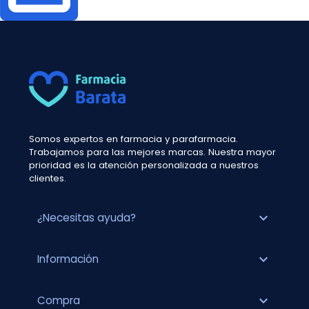
Somos expertos en farmacia y parafarmacia.
Trabajamos para las mejores marcas. Nuestra mayor
prioridad es la atención personalizada a nuestros
clientes.
expand_more
¿Necesitas ayuda?
expand_more
Información
expand_more
Compra