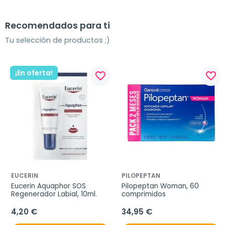
Recomendados para ti
Tu selección de productos ;)
¡En oferta!
favorite_border
favorite_border
EUCERIN
PILOPEPTAN
Eucerin Aquaphor SOS 
Pilopeptan Woman, 60 
Regenerador Labial, 10ml.
comprimidos
4,20 €
34,95 €