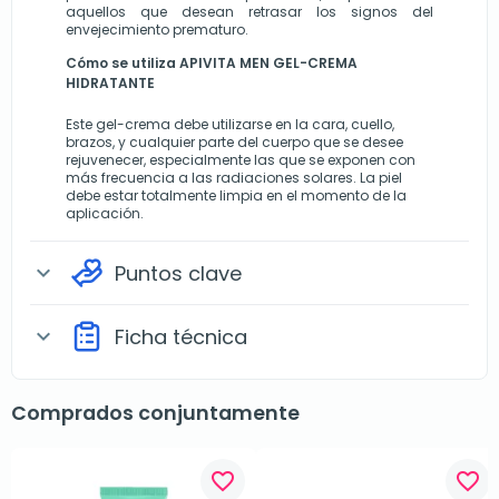
aquellos que desean retrasar los signos del 
envejecimiento prematuro.
Cómo se utiliza APIVITA MEN GEL-CREMA 
HIDRATANTE
Este gel-crema debe utilizarse en la cara, cuello, 
brazos, y cualquier parte del cuerpo que se desee 
rejuvenecer, especialmente las que se exponen con 
más frecuencia a las radiaciones solares. La piel 
debe estar totalmente limpia en el momento de la 
aplicación.
Puntos clave
expand_more
Ficha técnica
expand_more
Comprados conjuntamente
favorite_border
favorite_border