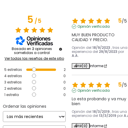
5
5
/
5
/
5
Opinión verificada
MUY BUEN PRODUCTO 
CALIDAD Y PRECIO.
Opinión del
18/9/2023
, tras una
Basado en
2
opiniones
experiencia del
29/8/2023
por
sometidas a control
A.A.
Ver todas las reseñas de este sitio
Útil
(0)
Informe
5
estrellas
2
4
estrellas
0
3
estrellas
0
5
/
5
2
estrellas
0
Opinión verificada
1
estrella
0
Lo esta probando y va muy 
bien
Ordenar las opiniones
Opinión del
18/3/2019
, tras una
experiencia del
13/3/2019
por
A.
Útil
(0)
Informe