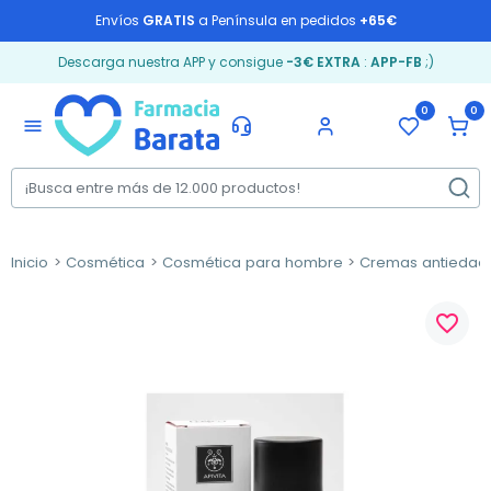
Envíos
GRATIS
a Península en pedidos
+65€
Descarga nuestra APP y consigue
-3€ EXTRA
:
APP-FB
;)
0
0
menu
Inicio
Cosmética
Cosmética para hombre
Cremas antiedad
favorite_border