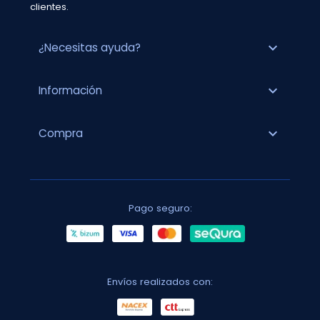
clientes.
expand_more
¿Necesitas ayuda?
expand_more
Información
expand_more
Compra
Pago seguro:
Envíos realizados con: