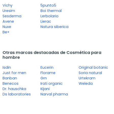
Vichy
5punto5
Uresim
Boi thermal
Sesderma
Lerbolario
Avene
Lierac
Nuxe
Natura siberica
Be+
Otras marcas destacadas de Cosmética para
hombre
Isdin
Eucerin
Original botanic
Just for men
Florame
Soria natural
Banban
Grn
Urtekram
Benecos
Irati organic
Weleda
Dr. hauschka
Kijani
Ds laboratories
Narval pharma