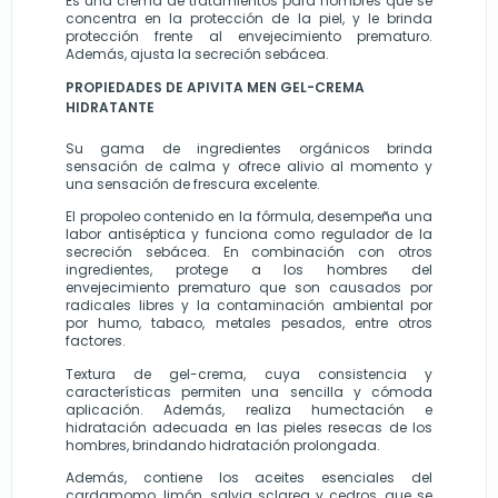
Es una crema de tratamientos para hombres que se 
concentra en la protección de la piel, y le brinda 
protección frente al envejecimiento prematuro. 
Además, ajusta la secreción sebácea.
PROPIEDADES DE APIVITA MEN GEL-CREMA 
HIDRATANTE
Su gama de ingredientes orgánicos brinda 
sensación de calma y ofrece alivio al momento y 
una sensación de frescura excelente. 
El propoleo contenido en la fórmula, desempeña una 
labor antiséptica y funciona como regulador de la 
secreción sebácea. En combinación con otros 
ingredientes, protege a los hombres del 
envejecimiento prematuro que son causados por 
radicales libres y la contaminación ambiental por 
por humo, tabaco, metales pesados, entre otros 
factores.
Textura de gel-crema, cuya consistencia y 
características permiten una sencilla y cómoda 
aplicación. Además, realiza humectación e 
hidratación adecuada en las pieles resecas de los 
hombres, brindando hidratación prolongada.
Además, contiene los aceites esenciales del 
cardamomo, limón, salvia sclarea y cedros, que se 