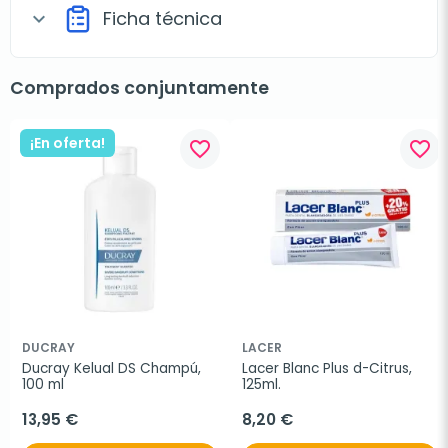
Ficha técnica
expand_more
Comprados conjuntamente
¡En oferta!
favorite_border
favorite_border
DUCRAY
LACER
Ducray Kelual DS Champú, 
Lacer Blanc Plus d-Citrus, 
100 ml
125ml.
13,95 €
8,20 €