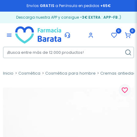
Envíos
GRATIS
a Península en pedidos
+65€
Descarga nuestra APP y consigue
-3€ EXTRA
:
APP-FB
;)
0
0
menu
Inicio
Cosmética
Cosmética para hombre
Cremas antiedad
favorite_border