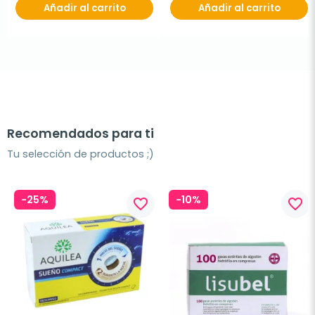
Añadir al carrito
Añadir al carrito
Recomendados para ti
Tu selección de productos ;)
-25%
-10%
favorite_border
favorite_border