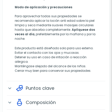
Modo de aplicación y precauciones
Para aprovechar todas sus propiedades se
recomienda aplicar la loción anti edad sobre la piel
limpia y seca mediante suaves masajes circulares
hasta que absorba completamente.
Aplíquese dos
veces al día
, preferiblemente por la mañana y por la
noche.
Este producto está diseñado solo para uso externo.
Evitar el contacto con los ojos y mucosas.
Detener su uso en caso de irritación o reacción
alérgica.
Manténgase alejado del alcance de los niños.
Cerrar muy bien para conservar sus propiedades.
Puntos clave
expand_more
Composición
expand_more