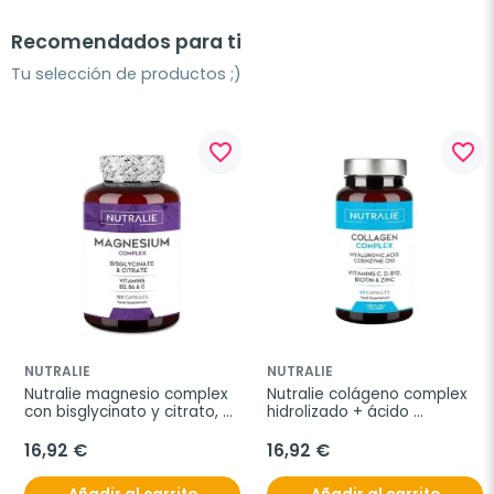
Recomendados para ti
Tu selección de productos ;)
favorite_border
favorite_border
NUTRALIE
NUTRALIE
Nutralie magnesio complex 
Nutralie colágeno complex 
con bisglycinato y citrato, 
hidrolizado + ácido 
120 cápsulas
hialurónico, 60 cápsulas
16,92 €
16,92 €