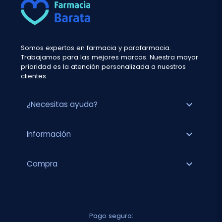
Somos expertos en farmacia y parafarmacia.
Trabajamos para las mejores marcas. Nuestra mayor
prioridad es la atención personalizada a nuestros
clientes.
expand_more
¿Necesitas ayuda?
expand_more
Información
expand_more
Compra
Pago seguro: