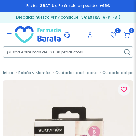
Envíos
GRATIS
a Península en pedidos
+65€
Descarga nuestra APP y consigue
-3€ EXTRA
:
APP-FB
;)
0
0
menu
Inicio
Bebés y Mamás
Cuidados post-parto
Cuidado del pe
favorite_border