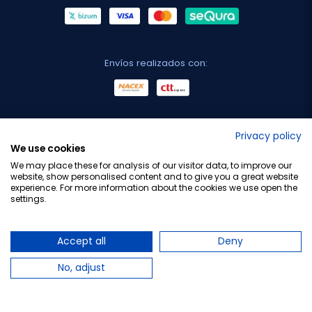
Envíos realizados con:
No lo decimos nosotros...
Privacy policy
We use cookies
¡Tu opinión es importante!
We may place these for analysis of our visitor data, to improve our
website, show personalised content and to give you a great website
experience. For more information about the cookies we use open the
settings.
Copyright © 2010-2026 Farmacia Barata S.L. Todos los
derechos reservados.
Accept all
Deny
No, adjust