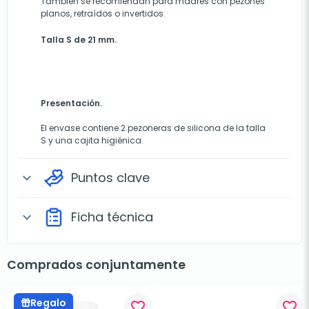
También se recomiendan para madres con pezones
planos, retraídos o invertidos.
Talla S de 21 mm.
Presentación.
El envase contiene 2 pezoneras de silicona de la talla
S y una cajita higiénica.
Puntos clave
expand_more
Ficha técnica
expand_more
Comprados conjuntamente
Regalo
favorite_border
favorite_border