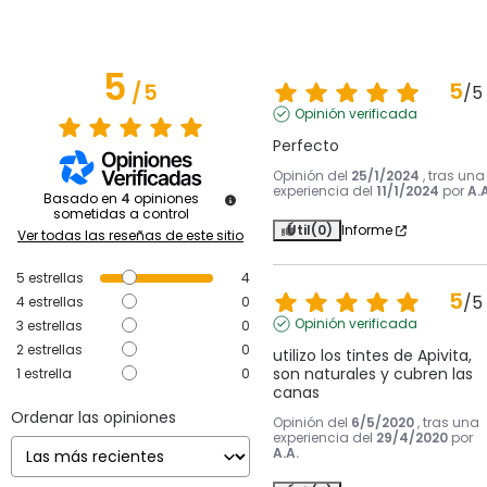
5
5
/
5
/
5
Opinión verificada
Perfecto
Opinión del
25/1/2024
, tras una
experiencia del
11/1/2024
por
A.A
Basado en
4
opiniones
sometidas a control
Útil
(0)
Informe
Ver todas las reseñas de este sitio
5
estrellas
4
5
/
5
4
estrellas
0
Opinión verificada
3
estrellas
0
2
estrellas
0
utilizo los tintes de Apivita, 
son naturales y cubren las 
1
estrella
0
canas
Ordenar las opiniones
Opinión del
6/5/2020
, tras una
experiencia del
29/4/2020
por
A.A.