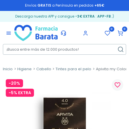
Envíos
GRATIS
a Península en pedidos
+65€
Descarga nuestra APP y consigue
-3€ EXTRA
:
APP-FB
;)
0
0
menu
Inicio
Higiene
Cabello
Tintes para el pelo
Apivita my Color El
-20%
favorite_border
-5% EXTRA