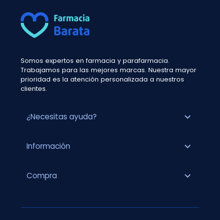
Somos expertos en farmacia y parafarmacia.
Trabajamos para las mejores marcas. Nuestra mayor
prioridad es la atención personalizada a nuestros
clientes.
expand_more
¿Necesitas ayuda?
expand_more
Información
expand_more
Compra