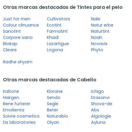
Otras marcas destacadas de Tintes para el pelo
Just for men
Cultivators
Nale
Colour clinuance
Ecotint
Natur erbe
Sanotint
Farmatint
Naturtint
Corpore sano
Khadi
Noah
Biokap
Lazartigue
Novavis
Cleare
Logona
Phyto
Radhe shyam
Otras marcas destacadas de Cabello
Iraltone
Klorane
Ichigo
Hairgen
Sendo
Drasanvi
Rene furterer
Segle
Shova-de
Emolienta
Beter
Abs
Soivre cosmetics
Naturabio
Algologie
Ds laboratories
Olyan
Ayluna