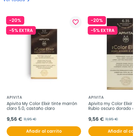
-20%
-20%
favorite_border
-5% EXTRA
-5% EXTRA
APIVITA
APIVITA
Apivita My Color Elixir tinte marrón 
Apivita my Color Elixir T
claro 5.0, castaño claro
Rubio oscuro dorado c
9,56 €
9,56 €
11,95 €
11,95 €
Añadir al carrito
Añadir al car