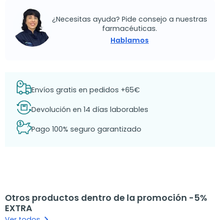
¿Necesitas ayuda? Pide consejo a nuestras
farmacéuticas.
Hablamos
Envíos gratis en pedidos +65€
Devolución en 14 días laborables
Pago 100% seguro garantizado
Otros productos dentro de la promoción -5%
EXTRA
keyboard_arrow_right
Ver todos