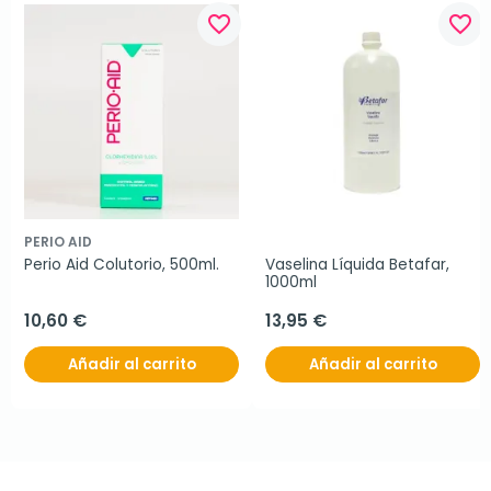
favorite_border
favorite_border
PERIO AID
Perio Aid Colutorio, 500ml.
Vaselina Líquida Betafar, 
1000ml
10,60 €
13,95 €
Añadir al carrito
Añadir al carrito