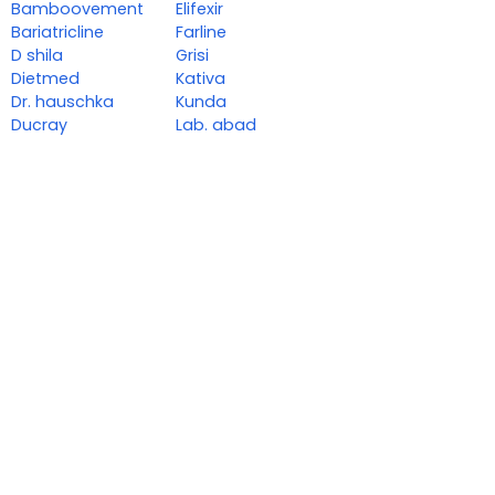
Bamboovement
Elifexir
Bariatricline
Farline
D shila
Grisi
Dietmed
Kativa
Dr. hauschka
Kunda
Ducray
Lab. abad