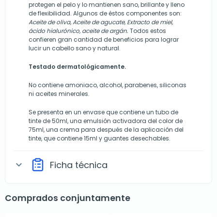
protegen el pelo y lo mantienen sano, brillante y lleno
de flexibilidad. Algunos de éstos componentes son:
Aceite de oliva, Aceite de agucate, Extracto de miel,
ácido hialurónico, aceite de argán.
Todos estos
confieren gran cantidad de beneficios para lograr
lucir un cabello sano y natural.
Testado dermatológicamente.
No contiene amoniaco, alcohol, parabenes, siliconas
ni aceites minerales.
Se presenta en un envase que contiene un tubo de
tinte de 50ml, una emulsión activadora del color de
75ml, una crema para después de la aplicación del
tinte, que contiene 15ml y guantes desechables.
Ficha técnica
expand_more
Comprados conjuntamente