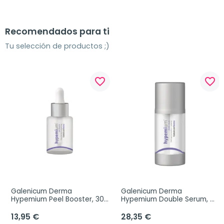
Recomendados para ti
Tu selección de productos ;)
favorite_border
favorite_border
Galenicum Derma 
Galenicum Derma 
Hypemium Peel Booster, 30 
Hypemium Double Serum, 
ml
2x15 ml
13,95 €
28,35 €