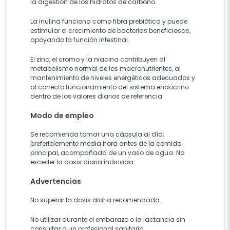
la digestión de los hidratos de carbono.
La inulina funciona como fibra prebiótica y puede
estimular el crecimiento de bacterias beneficiosas,
apoyando la función intestinal.
El zinc, el cromo y la niacina contribuyen al
metabolismo normal de los macronutrientes, al
mantenimiento de niveles energéticos adecuados y
al correcto funcionamiento del sistema endocrino
dentro de los valores diarios de referencia.
Modo de empleo
Se recomienda tomar una cápsula al día,
preferiblemente media hora antes de la comida
principal, acompañada de un vaso de agua. No
exceder la dosis diaria indicada.
Advertencias
No superar la dosis diaria recomendada.
No utilizar durante el embarazo o la lactancia sin
consultar a un profesional sanitario.