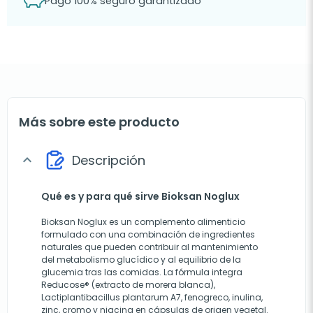
Pago 100% seguro garantizado
Más sobre este producto
Descripción
expand_more
Qué es y para qué sirve Bioksan Noglux
Bioksan Noglux es un complemento alimenticio
formulado con una combinación de ingredientes
naturales que pueden contribuir al mantenimiento
del metabolismo glucídico y al equilibrio de la
glucemia tras las comidas. La fórmula integra
Reducose® (extracto de morera blanca),
Lactiplantibacillus plantarum A7, fenogreco, inulina,
zinc, cromo y niacina en cápsulas de origen vegetal.