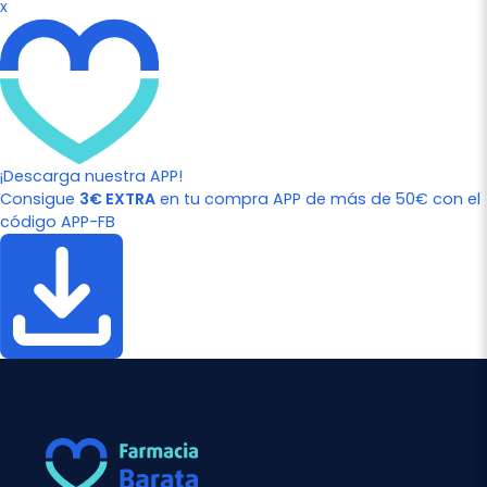
x
¡Descarga nuestra APP!
Consigue
3€ EXTRA
en tu compra APP de más de 50€ con el
código APP-FB