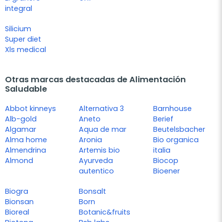
integral
Silicium
Super diet
Xls medical
Otras marcas destacadas de Alimentación
Saludable
Abbot kinneys
Alternativa 3
Barnhouse
Alb-gold
Aneto
Berief
Algamar
Aqua de mar
Beutelsbacher
Alma home
Aronia
Bio organica
Almendrina
Artemis bio
italia
Almond
Ayurveda
Biocop
autentico
Bioener
Biogra
Bonsalt
Bionsan
Born
Bioreal
Botanic&fruits