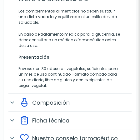
Los complementos alimenticios no deben sustituir
una dieta variada y equilibrada ni un estilo de vida
saludable.
En caso de tratamiento médico para la glucemia, se
debe consultar a un médico o farmacéutico antes
de su uso.
Presentación
Envase con 30 cápsulas vegetales, suficientes para
un mes de uso continuado. Formato cómodo para
su uso diario, libre de gluten y con excipientes de
origen vegetal.
Composición
expand_more
Ficha técnica
expand_more
Nuestro consejo farmacéutico
expand_more