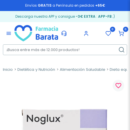
Envíos
GRATIS
a Península en pedidos
+65€
Descarga nuestra APP y consigue
-3€ EXTRA
:
APP-FB
;)
0
0
menu
Inicio
Dietética y Nutrición
Alimentación Saludable
Dieta equi
favorite_border