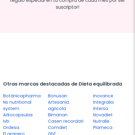
regalo especial en tu compra de cada mes por ser
suscriptor!
Otras marcas destacadas de Dieta equilibrada
Botánicapharma
Bonusan
Inovance
Ns nutritional
Artesania
Integralia
system
agricola
Intersa
Arkocapsulas
Bimanan
Novadiet
Ivb
Casen recordati
Nutralie
Ordesa
Comdiet
Plameca
El granero
Ghf