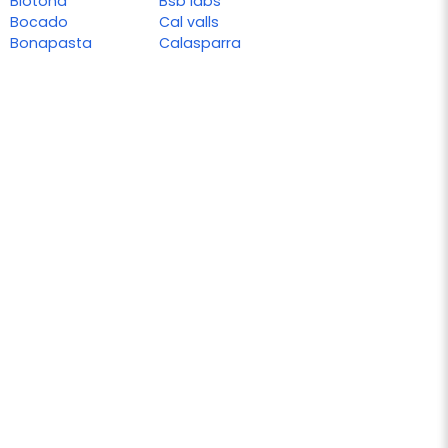
Biotona
Bsb labs
Bocado
Cal valls
Bonapasta
Calasparra