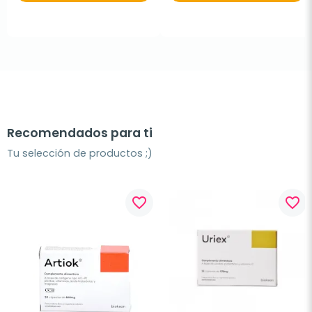
Recomendados para ti
Tu selección de productos ;)
favorite_border
favorite_border