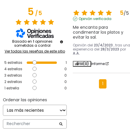
5
5
/
5
/
5
Opinión verificada
Me encanta para 
condimentar los platos y 
evitar la sal.
Basado en
1
opiniones
Opinión del
23/4/2023
, tras un
sometidas a control
experiencia del
28/3/2023
por
Ver todas las reseñas de este sitio
A.A.
5
estrellas
1
Útil
(0)
Informe
4
estrellas
0
3
estrellas
0
2
estrellas
0
1
1
estrella
0
Ordenar las opiniones