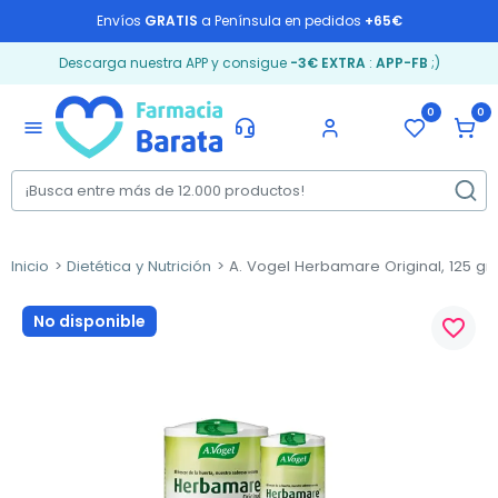
Envíos
GRATIS
a Península en pedidos
+65€
Descarga nuestra APP y consigue
-3€ EXTRA
:
APP-FB
;)
0
0
menu
Inicio
Dietética y Nutrición
A. Vogel Herbamare Original, 125 gr.
No disponible
favorite_border