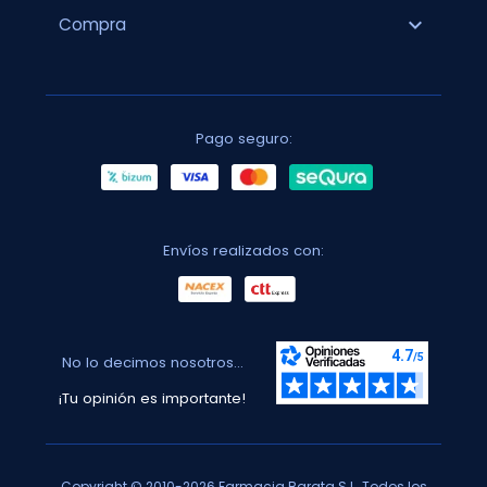
expand_more
Compra
Pago seguro:
Envíos realizados con:
No lo decimos nosotros...
¡Tu opinión es importante!
Copyright © 2010-2026 Farmacia Barata S.L. Todos los