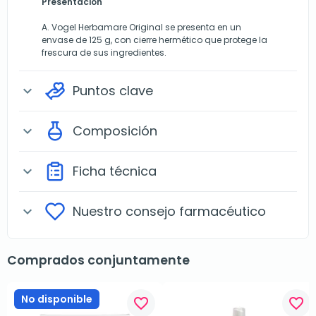
Presentación
A. Vogel Herbamare Original se presenta en un
envase de 125 g, con cierre hermético que protege la
frescura de sus ingredientes.
Puntos clave
expand_more
Composición
expand_more
Ficha técnica
expand_more
Nuestro consejo farmacéutico
expand_more
Comprados conjuntamente
No disponible
favorite_border
favorite_border