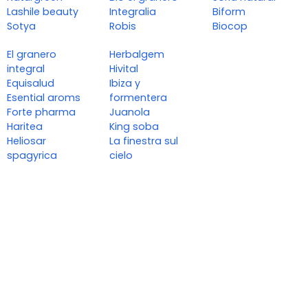
Lashile beauty
Integralia
Biform
Sotya
Robis
Biocop
El granero
Herbalgem
integral
Hivital
Equisalud
Ibiza y
Esential aroms
formentera
Forte pharma
Juanola
Haritea
King soba
Heliosar
La finestra sul
spagyrica
cielo