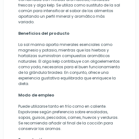
frescas y alga kelp. Se utiliza como sustituto de la sal
común para intensificar el sabor de los alimentos
aportando un perfil mineral y aromático más
variado.
Beneficios del producto
La sal marina aporta minerales esenciales como
magnesio y potasio, mientras que las hierbas y
hortalizas suministran compuestos aromáticos
naturales. El alga kelp contribuye con oligoelementos
como yodo, necesarios para el buen funcionamiento
de la glándula tiroidea. En conjunto, ofrece una
experiencia gustativa equilibrada que enriquece la
dieta.
Modo de empleo
Puede utilizarse tanto en frío como en caliente.
Espolvoree según preferencia sobre ensaladas,
sopas, guisos, pescados, carnes, huevos y verduras.
Se recomienda añadir al final de la cocción para
conservar los aromas.