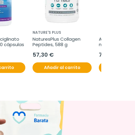
NATURE'S PLUS
ciglinato 
NaturesPlus Collagen 
Acustone Spray Ó
0 cápsulas
Peptides, 588 g
ml
57,30 €
7,60 €
carrito
Añadir al carrito
Añadir al c