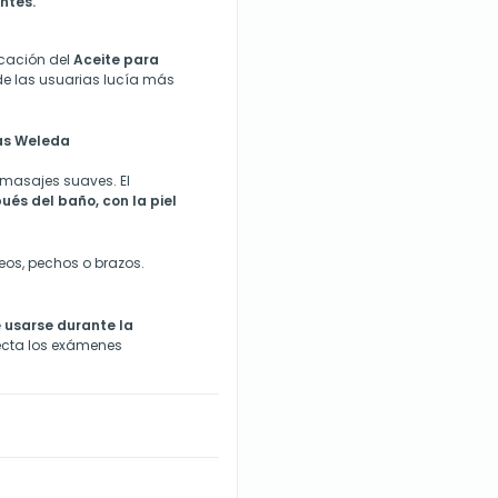
entes
.
icación del
Aceite para
 de las usuarias lucía más
ías Weleda
masajes suaves. El
ués del baño, con la piel
teos, pechos o brazos.
 usarse durante la
ecta los exámenes