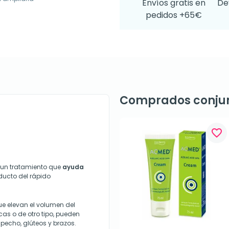
Envíos gratis en
De
pedidos +65€
Comprados conju
favorite_border
s un tratamiento que
ayuda
ducto del rápido
e elevan el volumen del
cas o de otro tipo, pueden
 pecho, glúteos y brazos.