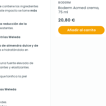
BODERM
 contiene los ingredientes
Boderm Acmed crema, 
este impacto se torne
más
75 ml
20,80 €
la reducción de la
xistentes.
Añadir al carrito
strías Weleda
s de almendra dulce y de
la e hidratándola en
 una fuente elevada de
antes y elastizantes.
que tonifica la piel
rías Weleda
ndes.