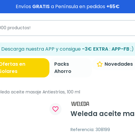
Envíos
GRATIS
a Península en pedidos
+65€
Descarga nuestra APP y consigue
-3€ EXTRA
:
APP-FB
;)
Ofertas en
Packs
Novedades
Solares
Ahorro
eda aceite masaje Antiestrías, 100 ml
favorite_border
Weleda aceite masa
Referencia: 308199