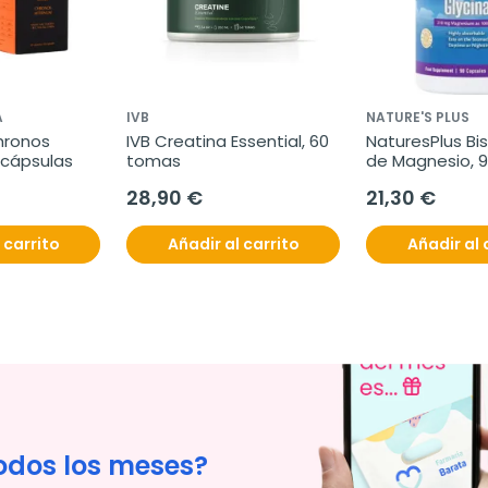
A
IVB
NATURE'S PLUS
hronos 
IVB Creatina Essential, 60 
NaturesPlus Bis
 cápsulas
tomas
de Magnesio, 9
28,90 €
21,30 €
 carrito
Añadir al carrito
Añadir al 
odos los meses?