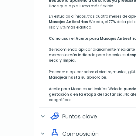
Reduce la apariencia de surcos ya preexist
Hace que la piel luzca más flexible
.
En estudios clínicos, tras cuatro meses de apl
Masajes Antiestrías
Weleda, el 77% de la piel
lisa y 17% más elástica.
Cómo usar el Aceite para Masajes Antiestr
Se recomienda aplicar diariamente mediante 
momento más indicado para hacerlo es
desp
seca y limpia.
Proceder a aplicar sobre el vientre, muslos, glú
Masajear hasta su absorción.
Aceite para Masajes Antiestrías Weleda
puede
gestación o en la etapa de lactancia.
No af
ecográficos.
Puntos clave
expand_more
Composición
expand_more