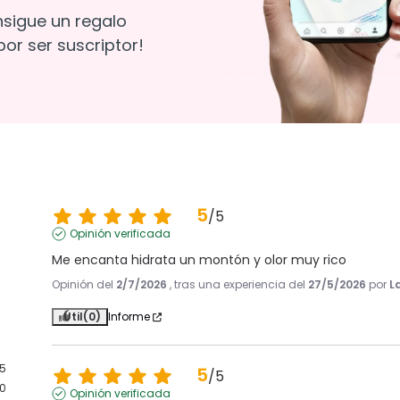
nsigue un regalo
or ser suscriptor!
5
/
5
Opinión verificada
Me encanta hidrata un montón y olor muy rico
Opinión del
2/7/2026
, tras una experiencia del
27/5/2026
por
L
Útil
(0)
Informe
5
5
/
5
0
Opinión verificada