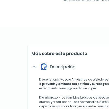
Más sobre este producto
Descripción
expand_more
El Aceite para Masaje Antiestrías de Weleda e
a prevenir y aminora las estrías y surcos
pro
estiramiento o encogimiento de la piel.
El embarazo y los cambios bruscos de peso qu
cuerpo, ya sea por causas hormonales, dietéti
dejar marcas, sobre todo, en el vientre, muslos,