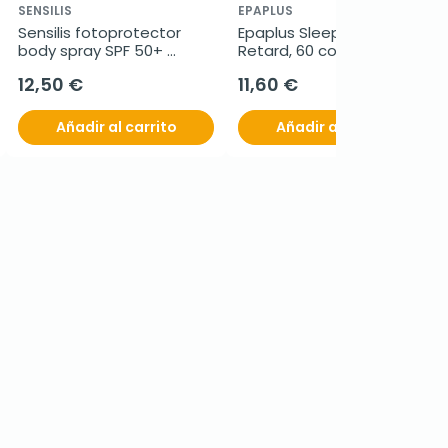
SENSILIS
EPAPLUS
Sensilis fotoprotector 
Epaplus Sleepcare Sueño 
body spray SPF 50+ 
Retard, 60 comprimidos
duplo, 2 x 200 ml
12,50 €
11,60 €
Añadir al carrito
Añadir al carrito