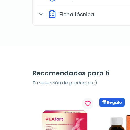
Ficha técnica
expand_more
Recomendados para ti
Tu selección de productos ;)
Regalo
favorite_border