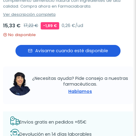
complemento alimenticio natural con ingredientes de alta
calidad. Compra ahora en Farmaciabarata.
Ver descripción completa
15,33 €
17,22 €
0,26 €/ud
-1,89 €
No disponible
Avísame cuando esté disponible
¿Necesitas ayuda? Pide consejo a nuestras
farmacéuticas.
Hablamos
Envíos gratis en pedidos +65€
Devolución en 14 días laborables