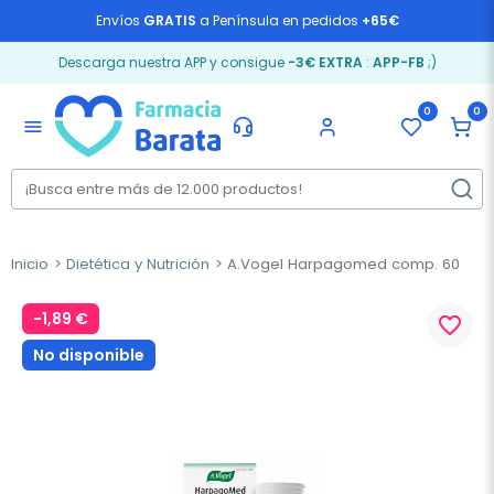
Envíos
GRATIS
a Península en pedidos
+65€
Descarga nuestra APP y consigue
-3€ EXTRA
:
APP-FB
;)
0
0
menu
Inicio
Dietética y Nutrición
A.Vogel Harpagomed comp. 60
-1,89 €
favorite_border
No disponible