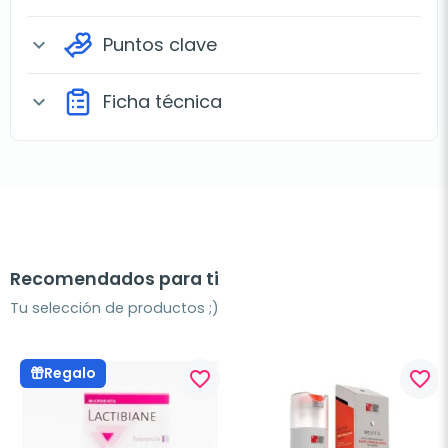
Puntos clave
expand_more
Ficha técnica
expand_more
Recomendados para ti
Tu selección de productos ;)
Regalo
favorite_border
favorite_border