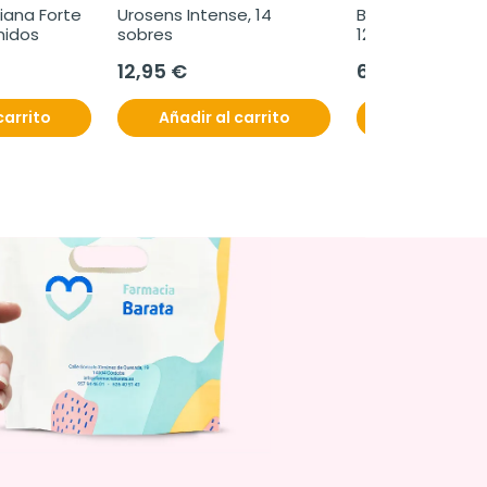
iana Forte 
Urosens Intense, 14 
Bronchotos Max 8
midos
sobres
120 ml
12,95 €
6,99 €
carrito
Añadir al carrito
Añadir al c