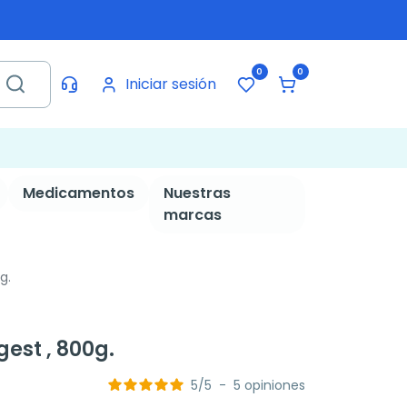
0
0
Iniciar sesión
Medicamentos
Nuestras
marcas
g.
gest , 800g.
5
/
5
-
5
opiniones