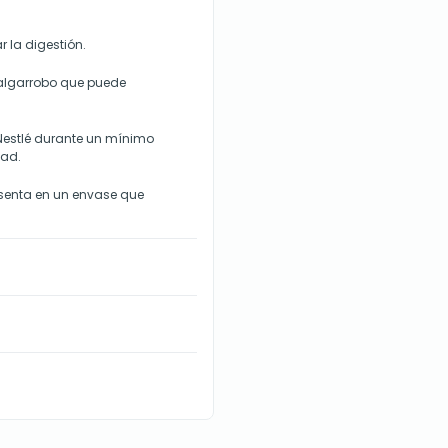
r la digestión.
e algarrobo que puede
e Nestlé durante un mínimo
dad.
resenta en un envase que