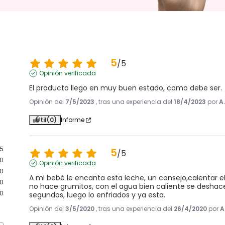
5
/
5
Opinión verificada
El producto llego en muy buen estado, como debe ser.
Opinión del
7/5/2023
, tras una experiencia del
18/4/2023
por
A
Útil
(0)
Informe
5
5
/
5
0
Opinión verificada
0
A mi bebé le encanta esta leche, un consejo,calentar e
0
no hace grumitos, con el agua bien caliente se deshace
0
segundos, luego lo enfriados y ya esta.
Opinión del
3/5/2020
, tras una experiencia del
26/4/2020
por
A