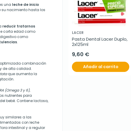
es una
leche de inicio
 su nacimiento hasta los
ra
reducir tratarnos
de corta edad como
LACER
 digestivo como
Pasta Dental Lacer Duplo, 
atulencias
.
2x125ml
9,60 €
 y optimizada combinación
Añadir al carrito
y de alta calidad.
tata
que aumenta la
gitación.
ARA (Omega 3 y 6),
os nutrientes para
 del bebé. Contiene lactosa,
uy similares a las
 alimentados con leche
ora intestinal y a regular