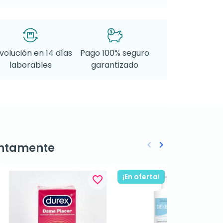
volución en 14 días
Pago 100% seguro
laborables
garantizado
keyboard_arrow_left
keyboard_arrow_right
ntamente
Anterior
Siguiente
¡En oferta!
favorite_border
favorite_border