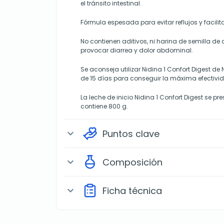
el tránsito intestinal.
Fórmula espesada para evitar reflujos y facilita
No contienen aditivos, ni harina de semilla d
provocar diarrea y dolor abdominal.
Se aconseja utilizar Nidina 1 Confort Digest d
de 15 días para conseguir la máxima efectivi
La leche de inicio Nidina 1 Confort Digest se p
contiene 800 g.
Puntos clave
expand_more
Composición
expand_more
Ficha técnica
expand_more