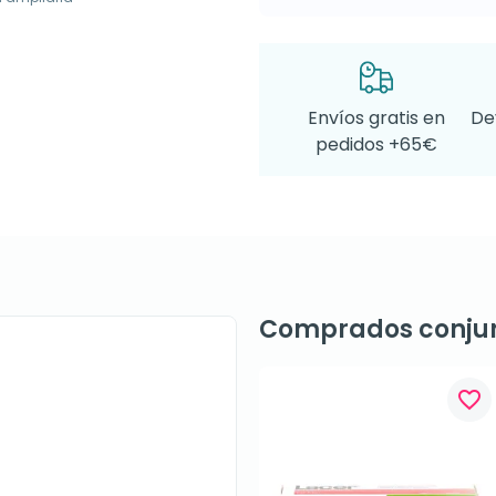
Envíos gratis en
De
pedidos +65€
Comprados conju
favorite_border