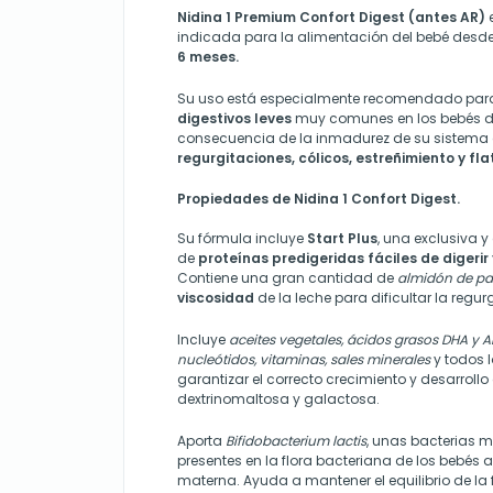
Nidina 1 Premium Confort Digest (antes AR)
indicada para la alimentación del bebé desde
6 meses.
Su uso está especialmente recomendado pa
digestivos leves
muy comunes en los bebés 
consecuencia de la inmadurez de su sistema
regurgitaciones, cólicos, estreñimiento y fl
Propiedades de Nidina 1 Confort Digest.
Su fórmula incluye
Start Plus
, una exclusiva
de
proteínas predigeridas fáciles de digerir
Contiene una gran cantidad de
almidón de pa
viscosidad
de la leche para dificultar la regur
Incluye
aceites vegetales, ácidos grasos DHA y 
nucleótidos, vitaminas, sales minerales
y todos l
garantizar el correcto crecimiento y desarrollo
dextrinomaltosa y galactosa.
Aporta
Bifidobacterium lactis
, unas bacterias m
presentes en la flora bacteriana de los bebés
materna. Ayuda a mantener el equilibrio de la fl