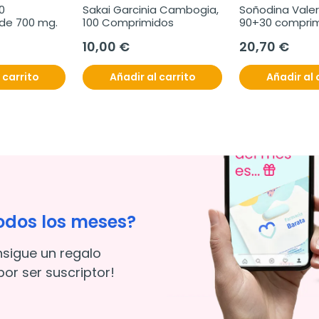
0 
Sakai Garcinia Cambogia, 
Soñodina Valer
de 700 mg.
100 Comprimidos
90+30 compri
10,00 €
20,70 €
 carrito
Añadir al carrito
Añadir al 
odos los meses?
nsigue un regalo
or ser suscriptor!