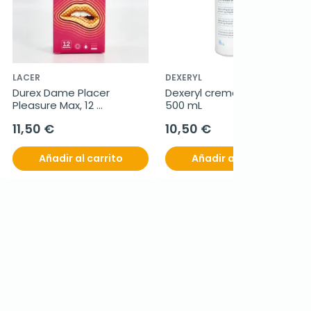
LACER
DEXERYL
Durex Dame Placer 
Dexeryl crema emoliente, 
Pleasure Max, 12 
500 mL
Preservativos
11,50 €
10,50 €
Añadir al carrito
Añadir al carrito