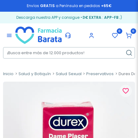
Envíos
GRATIS
a Península en pedidos
+65€
Descarga nuestra APP y consigue
-3€ EXTRA
:
APP-FB
;)
0
0
menu
Inicio
Salud y Botiquín
Salud Sexual
Preservativos
Durex Dam
favorite_border