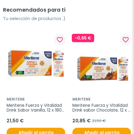
Recomendados para ti
Tu selección de productos ;)
-0,65 €
favorite_border
favorite_border
MERITENE
MERITENE
Meritene Fuerza y Vitalidad 
Meritene Fuerza y Vitalidad 
Drink Sabor Vainilla, 12 x 180 
Drink sabor Chocolate, 12 x 
ml
180 ml
21,50 €
20,85 €
21,50 €
Añadir al carrito
Añadir al carrito