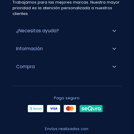
Trabajamos para las mejores marcas. Nuestra mayor
prioridad es la atención personalizada a nuestros
clientes.
expand_more
¿Necesitas ayuda?
expand_more
Información
expand_more
Compra
Pago seguro:
Envíos realizados con: