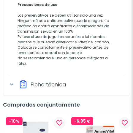
Precauciones de uso
Los preservativos se deben utilizar solo una vez.
Ningun método anticonceptivo puede asegurar la
protección contra embarazos o enfermedades de
transmisión sexual en un 100%.
Evítese el uso de juguetes sexuales o lubricantes
oleosos que puedan deteriorar el látex del condón.
Colocarse correctamente el preservativo antes de
tener contacto sexual con la pareja.
No se recomienda el uso en personas alérgicas al
látex.
Ficha técnica
expand_more
Comprados conjuntamente
-10%
-6,95 €
favorite_border
favorite_border