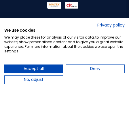
No lo decimos nosotros...
Privacy policy
We use cookies
¡Tu opinión es importante!
We may place these for analysis of our visitor data, to improve our
website, show personalised content and to give you a great website
experience. For more information about the cookies we use open the
settings.
Copyright © 2010-2026 Farmacia Barata S.L. Todos los
derechos reservados.
Accept all
Deny
No, adjust
Total:
11,50 €
−
+
Añadir al carrito