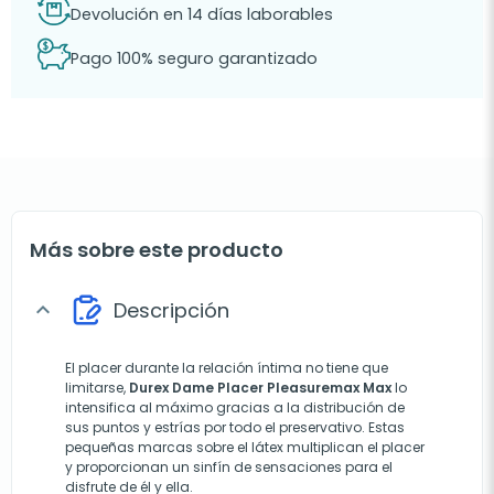
Devolución en 14 días laborables
Pago 100% seguro garantizado
Más sobre este producto
Descripción
expand_more
El placer durante la relación íntima no tiene que
limitarse,
Durex Dame Placer Pleasuremax Max
lo
intensifica al máximo gracias a la distribución de
sus puntos y estrías por todo el preservativo. Estas
pequeñas marcas sobre el látex multiplican el placer
y proporcionan un sinfín de sensaciones para el
disfrute de él y ella.