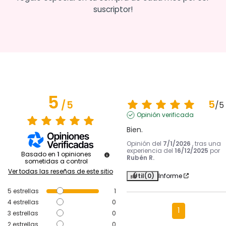
suscriptor!
5
5
/
5
/
5
Opinión verificada
Bien.
Opinión del
7/1/2026
, tras una
experiencia del
16/12/2025
por
Basado en
1
opiniones
Rubén R.
sometidas a control
Ver todas las reseñas de este sitio
Útil
(0)
Informe
5
estrellas
1
4
estrellas
0
1
3
estrellas
0
2
estrellas
0