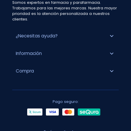
Somos expertos en farmacia y parafarmacia.
Trabajamos para las mejores marcas. Nuestra mayor
prioridad es la atención personalizada a nuestros
clientes.
expand_more
¿Necesitas ayuda?
expand_more
Información
expand_more
Compra
Pago seguro: