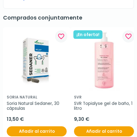
Comprados conjuntamente
¡En oferta!
favorite_border
favorite_border
SORIA NATURAL
SVR
Soria Natural Sedaner, 30 
SVR Topialyse gel de baño, 1 
cápsulas
litro
13,50 €
9,30 €
Añadir al carrito
Añadir al carrito