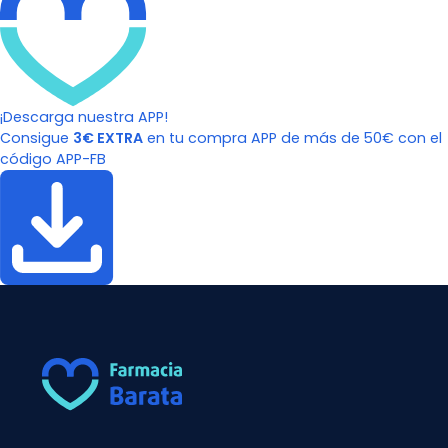
¡Descarga nuestra APP!
Consigue
3€ EXTRA
en tu compra APP de más de 50€ con el
código APP-FB