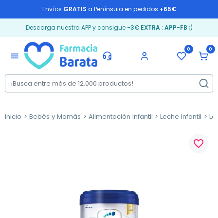
Envíos
GRATIS
a Península en pedidos
+65€
Descarga nuestra APP y consigue
-3€ EXTRA
:
APP-FB
;)
0
0
menu
Inicio
Bebés y Mamás
Alimentación Infantil
Leche Infantil
Le
favorite_border