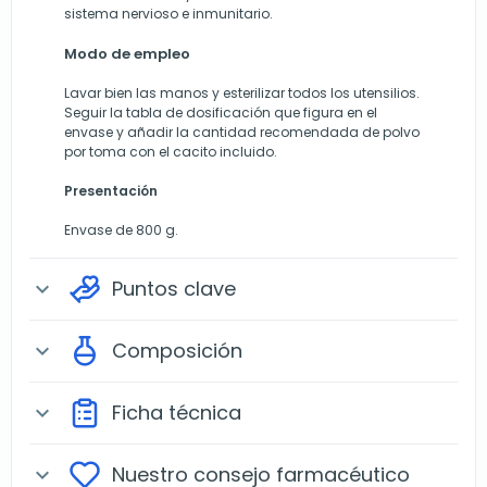
sistema nervioso e inmunitario.
Modo de empleo
Lavar bien las manos y esterilizar todos los utensilios.
Seguir la tabla de dosificación que figura en el
envase y añadir la cantidad recomendada de polvo
por toma con el cacito incluido.
Presentación
Envase de 800 g.
Puntos clave
expand_more
Composición
expand_more
Ficha técnica
expand_more
Nuestro consejo farmacéutico
expand_more