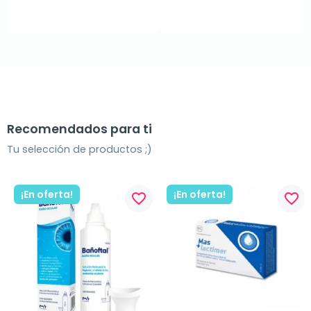
Recomendados para ti
Tu selección de productos ;)
¡En oferta!
¡En oferta!
favorite_border
favorite_border