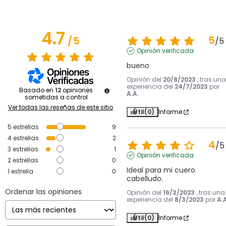
4.7
5
/
5
/
5
Opinión verificada
bueno
Opinión del
20/8/2023
, tras una
experiencia del
24/7/2023
por
Basado en
12
opiniones
A.A.
sometidas a control
Ver todas las reseñas de este sitio
Útil
(0)
Informe
5
estrellas
9
4
estrellas
2
4
/
5
3
estrellas
1
Opinión verificada
2
estrellas
0
Ideal para mi cuero 
1
estrella
0
cabelludo.
Ordenar las opiniones
Opinión del
16/3/2023
, tras una
experiencia del
8/3/2023
por
A.A
Útil
(0)
Informe