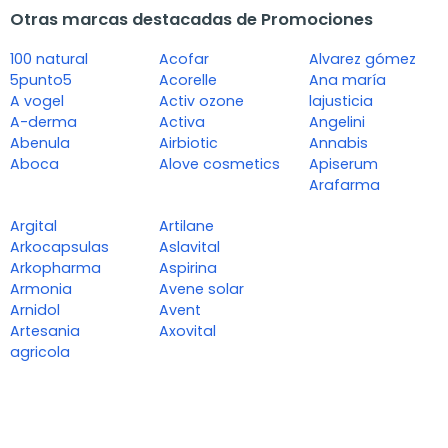
Otras marcas destacadas de Promociones
100 natural
Acofar
Alvarez gómez
5punto5
Acorelle
Ana maría
A vogel
Activ ozone
lajusticia
A-derma
Activa
Angelini
Abenula
Airbiotic
Annabis
Aboca
Alove cosmetics
Apiserum
Arafarma
Argital
Artilane
Arkocapsulas
Aslavital
Arkopharma
Aspirina
Armonia
Avene solar
Arnidol
Avent
Artesania
Axovital
agricola