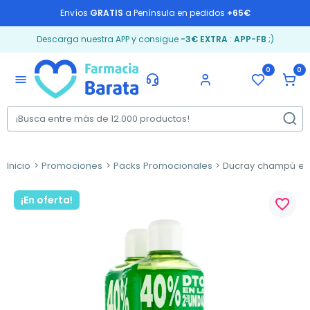
Envíos
GRATIS
a Península en pedidos
+65€
Descarga nuestra APP y consigue
-3€ EXTRA
:
APP-FB
;)
0
0
menu
Inicio
Promociones
Packs Promocionales
Ducray champú equi
¡En oferta!
favorite_border