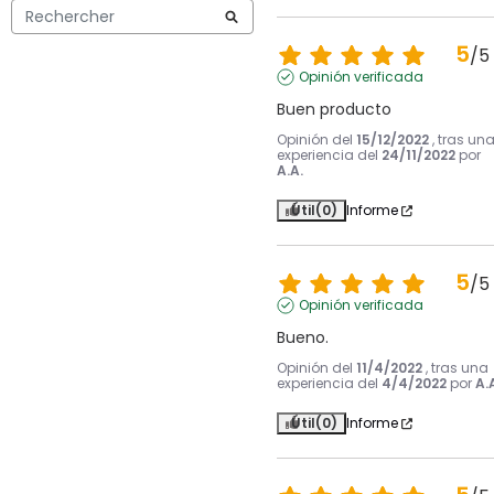
5
/
5
Opinión verificada
Buen producto
Opinión del
15/12/2022
, tras un
experiencia del
24/11/2022
por
A.A.
Útil
(0)
Informe
5
/
5
Opinión verificada
Bueno.
Opinión del
11/4/2022
, tras una
experiencia del
4/4/2022
por
A.
Útil
(0)
Informe