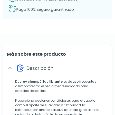
Pago 100% seguro garantizado
Más sobre este producto
Descripción
expand_more
Ducray champú Equilibrante
es de uso frecuente y
dermoprotector, especialmente indicado para
cabellos delicados.
Proporciona acciones beneficiosas para el cabello
como el aporte de suavidad y flexibilidad, lo
fortalece, aportándole salud, y además, gracias a su
profunda hidratación le da un aspecto de