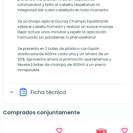
luminosidad y brillo al cabello, respetando la
integridad del cuero cabelludo en todo momento.
Se aconseja aplicar Ducray Champú Equilibrante
sobre el cabello húmedo y realizar un suave masaje.
Dejar actuar unos minutos y repetir la aplicación.
Formulado sin parabenes ni phenoxietanol.
Se presenta en 2 botes de plástico con tapón
dosificadorde 400ml cada uno y un ahorro de un
30%. Aproveche ahora la promoción que tenemos y
llévese 2 botes de champú de 400ml a un precio
inmejorable.
Ficha técnica
expand_more
Comprados conjuntamente
favorite_border
favorite_border