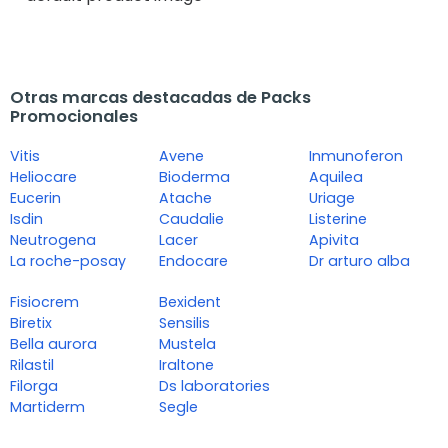
Otras marcas destacadas de Packs
Promocionales
Vitis
Avene
Inmunoferon
Heliocare
Bioderma
Aquilea
Eucerin
Atache
Uriage
Isdin
Caudalie
Listerine
Neutrogena
Lacer
Apivita
La roche-posay
Endocare
Dr arturo alba
Fisiocrem
Bexident
Biretix
Sensilis
Bella aurora
Mustela
Rilastil
Iraltone
Filorga
Ds laboratories
Martiderm
Segle