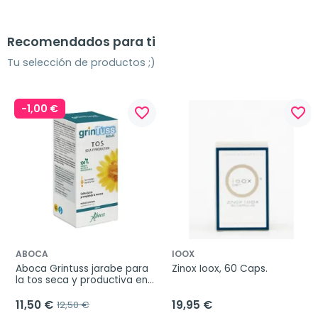
Recomendados para ti
Tu selección de productos ;)
-1,00 €
favorite_border
favorite_border
ABOCA
IOOX
Aboca Grintuss jarabe para 
Zinox Ioox, 60 Caps.
la tos seca y productiva en 
adultos, 180 g
11,50 €
19,95 €
12,50 €