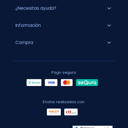
expand_more
¿Necesitas ayuda?
expand_more
Información
expand_more
Compra
Pago seguro:
Envíos realizados con: