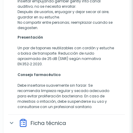
Insertar empujando gember gently into canal
auditivo; no se necesita enrollar.
Después de usarlos, enjuagar y dejar secar al aire;
guardar en su estuche.
No compartir entre personas; reemplazar cuando se
desgasten.
Presentación
Un par de tapones reutilizables con cordón y estuche
o bolsa de transporte. Reducción de ruido
aproximada de 25 dB (SNR) según normativa
EN 352‑2:2020.
Consejo farmacéutico
Debe insertarse suavemente sin forzar. Se
recomienda limpieza regular y secado adecuado
para evitar proliferación bacteriana. En caso de
molestias o irritación, debe suspenderse su uso y
consultarse con un profesional sanitario.
Ficha técnica
expand_more