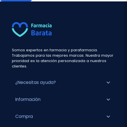
Somos expertos en farmacia y parafarmacia.
Trabajamos para las mejores marcas. Nuestra mayor
prioridad es la atención personalizada a nuestros
clientes.
expand_more
¿Necesitas ayuda?
expand_more
Información
expand_more
Compra