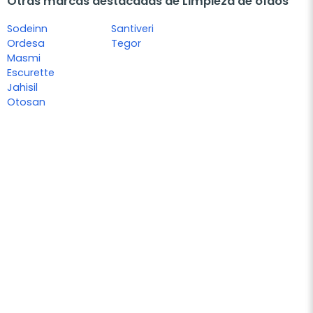
Otras marcas destacadas de Limpieza de oídos
Sodeinn
Santiveri
Ordesa
Tegor
Masmi
Escurette
Jahisil
Otosan