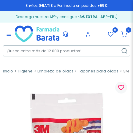
Envíos
GRATIS
a Península en pedidos
+65€
Descarga nuestra APP y consigue
-3€ EXTRA
:
APP-FB
;)
0
0
menu
Inicio
Higiene
Limpieza de oídos
Tapones para oídos
3M Ta
favorite_border