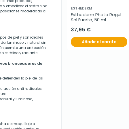
les. Este producto,
 y embellece el rostro sino
ESTHEDERM
 exposiciones moderadas al
Esthederm Photo Regul 
Sol Fuerte, 50 ml
37,95 €
pos de piel y son ideales
Añadir al carrito
o, luminoso y natural sin
ón permite una protección
o estético y radiante.
olvos bronceadores de
e defienden la piel de los
su acción anti radicales
turo.
atural y luminoso,
cha de maquillaje o
una protección continua,