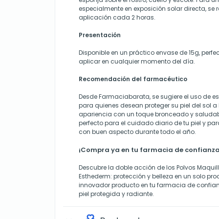
especialmente en exposición solar directa, se
aplicación cada 2 horas.
Presentación
Disponible en un práctico envase de 15g, perfec
aplicar en cualquier momento del día.
Recomendación del farmacéutico
Desde Farmaciabarata, se sugiere el uso de e
para quienes desean proteger su piel del sol a
apariencia con un toque bronceado y saludab
perfecto para el cuidado diario de tu piel y p
con buen aspecto durante todo el año.
¡Compra ya en tu farmacia de confianza 
Descubre la doble acción de los Polvos Maqui
Esthederm: protección y belleza en un solo pro
innovador producto en tu farmacia de confian
piel protegida y radiante.