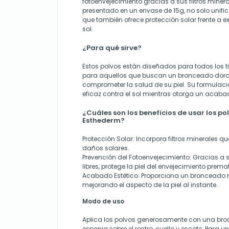
fotoenvejecimiento gracias a sus filtros minera
presentado en un envase de 15g, no solo unifica
que también ofrece protección solar frente a
sol.
¿Para qué sirve?
Estos polvos están diseñados para todos los ti
para aquellos que buscan un bronceado dorad
comprometer la salud de su piel. Su formulaci
eficaz contra el sol mientras otorga un acabad
¿Cuáles son los beneficios de usar los p
Esthederm?
Protección Solar: Incorpora filtros minerales qu
daños solares.
Prevención del Fotoenvejecimiento: Gracias a 
libres, protege la piel del envejecimiento prema
Acabado Estético: Proporciona un bronceado n
mejorando el aspecto de la piel al instante.
Modo de uso
Aplica los polvos generosamente con una bro
esponja sobre el rostro, cuello y escote. Para 