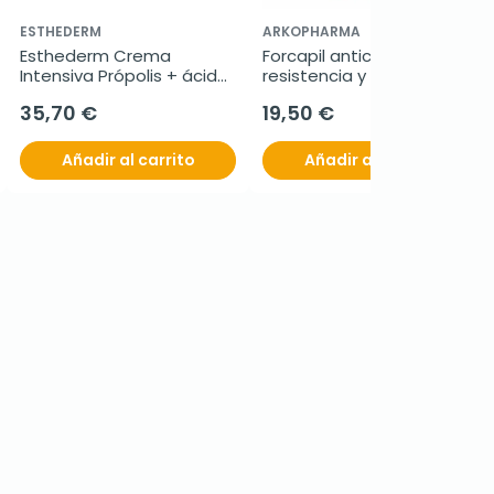
ESTHEDERM
ARKOPHARMA
Esthederm Crema 
Forcapil anticaída fuerza, 
Intensiva Própolis + ácido 
resistencia y brillo, 60 
ferúlico 
caramelos de goma
35,70 €
19,50 €
Antiimperfecciones, 50 ml
Añadir al carrito
Añadir al carrito