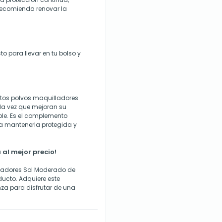
 recomienda renovar la
to para llevar en tu bolso y
stos polvos maquilladores
 la vez que mejoran su
le. Es el complemento
ara mantenerla protegida y
al mejor precio!
lladores Sol Moderado de
ducto. Adquiere este
za para disfrutar de una