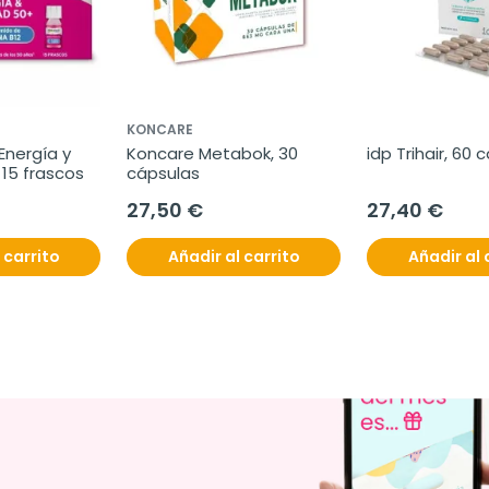
KONCARE
nergía y 
Koncare Metabok, 30 
idp Trihair, 60 
 15 frascos
cápsulas
27,50 €
27,40 €
 carrito
Añadir al carrito
Añadir al 