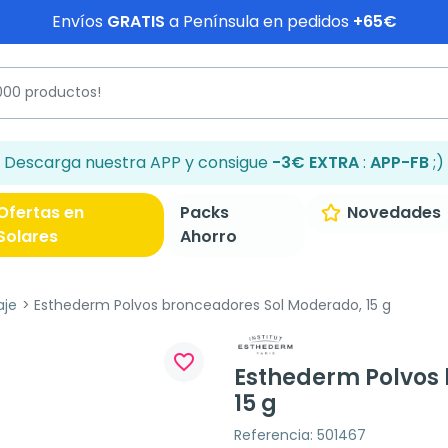
Envíos
GRATIS
a Península en pedidos
+65€
Descarga nuestra APP y consigue
-3€ EXTRA
:
APP-FB
;)
Ofertas en
Packs
Novedades
Solares
Ahorro
aje
Esthederm Polvos bronceadores Sol Moderado, 15 g
favorite_border
Esthederm Polvos
15 g
Referencia: 501467