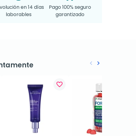
volución en 14 días
Pago 100% seguro
laborables
garantizado
keyboard_arrow_left
keyboard_arrow_right
ntamente
Anterior
Siguiente
favorite_border
favorite_border