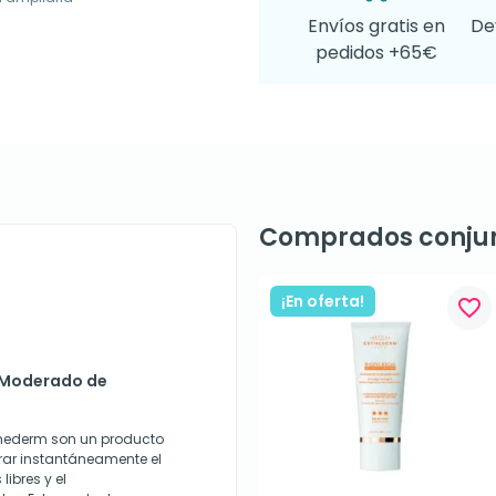
Envíos gratis en
De
pedidos +65€
Comprados conju
¡En oferta!
favorite_border
l Moderado de
thederm son un producto
rar instantáneamente el
libres y el