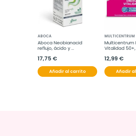
ABOCA
MULTICENTRUM
Aboca Neobianacid 
Multicentrum E
reflujo, ácido y 
Vitalidad 50+,
dificultades digestivas, 
17,75 €
12,99 €
70 comprimidos
Añadir al carrito
Añadir al