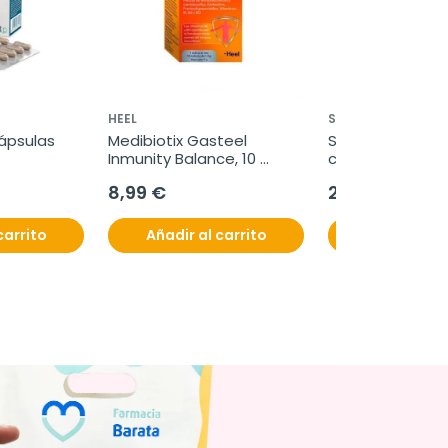
HEEL
SEID
cápsulas
Medibiotix Gasteel 
Seidibion Mater 
Inmunity Balance, 10 
comprimidos + 3
sobres
cápsulas bland
8,99 €
22,95 €
carrito
Añadir al carrito
Añadir al c