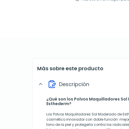
Más sobre este producto
Descripción
expand_more
¿Qué son los Polvos Maquilladores So
Esthederm?
Los Polvos Maquilladores Sol Moderado de Es
cosmético innovador con doble función: mejo
tono de la piel y protegerla contra los radicales 