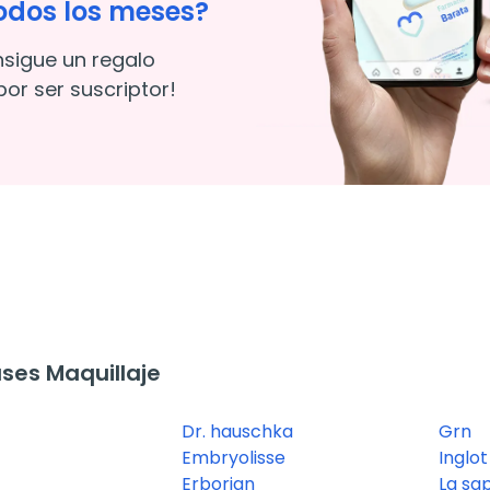
odos los meses?
nsigue un regalo
or ser suscriptor!
ses Maquillaje
Dr. hauschka
Grn
Embryolisse
Inglot
Erborian
La sa