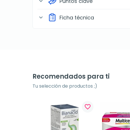
Puntos clave
expand_more
Ficha técnica
expand_more
Recomendados para ti
Tu selección de productos ;)
favorite_border