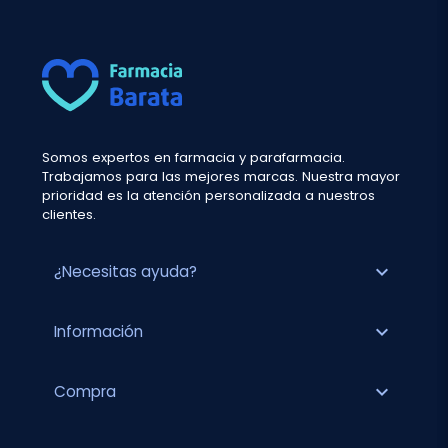
Somos expertos en farmacia y parafarmacia.
Trabajamos para las mejores marcas. Nuestra mayor
prioridad es la atención personalizada a nuestros
clientes.
expand_more
¿Necesitas ayuda?
expand_more
Información
expand_more
Compra