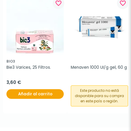
favorite_border
favorite_border
BIO3
Bie3 Varices, 25 Filtros.
Menaven 1000 UI/g gel, 60 g
3,60 €
Este producto no está
Añadir al carrito
disponible para su compra
en este país o región.