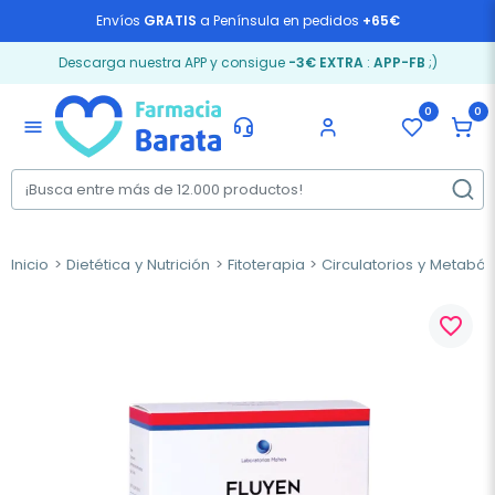
Envíos
GRATIS
a Península en pedidos
+65€
Descarga nuestra APP y consigue
-3€ EXTRA
:
APP-FB
;)
0
0
menu
Inicio
Dietética y Nutrición
Fitoterapia
Circulatorios y Metaból
favorite_border