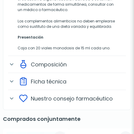
medicamentos de forma simultánea, consultar con
un médico o farmacéutico.
Los complementos alimenticios no deben emplearse
como sustituto de una dieta variada y equilibrada.
Presentación
Caja con 20 viales monodosis de 15 ml cada uno.
Composición
expand_more
Ficha técnica
expand_more
Nuestro consejo farmacéutico
expand_more
Comprados conjuntamente