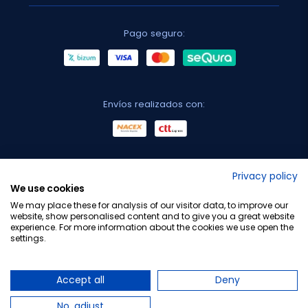
Pago seguro:
Envíos realizados con:
No lo decimos nosotros...
Privacy policy
We use cookies
¡Tu opinión es importante!
We may place these for analysis of our visitor data, to improve our
website, show personalised content and to give you a great website
experience. For more information about the cookies we use open the
settings.
Copyright © 2010-2026 Farmacia Barata S.L. Todos los
derechos reservados.
Accept all
Deny
No, adjust