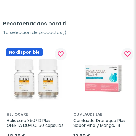
Recomendados para ti
Tu selección de productos ;)
No disponible
favorite_border
favorite_border
HELIOCARE
CUMLAUDE LAB
Heliocare 360º D Plus 
Cumlaude Drenaqua Plus 
OFERTA DUPLO, 60 cápsulas
Sabor Piña y Mango, 14 
sticks