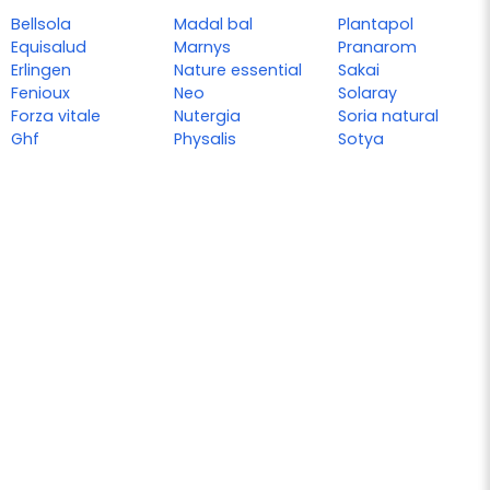
Bellsola
Madal bal
Plantapol
Equisalud
Marnys
Pranarom
Erlingen
Nature essential
Sakai
Fenioux
Neo
Solaray
Forza vitale
Nutergia
Soria natural
Ghf
Physalis
Sotya