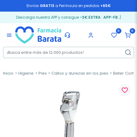
Envíos
GRATIS
a Península en pedidos
+65€
Descarga nuestra APP y consigue
-3€ EXTRA
:
APP-FB
;)
0
0
menu
Inicio
Higiene
Pies
Callos y durezas en los pies
Beter Cortac
favorite_border