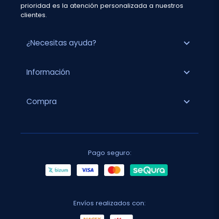
prioridad es la atención personalizada a nuestros
clientes.
expand_more
¿Necesitas ayuda?
expand_more
Información
expand_more
Compra
Pago seguro:
Envíos realizados con: