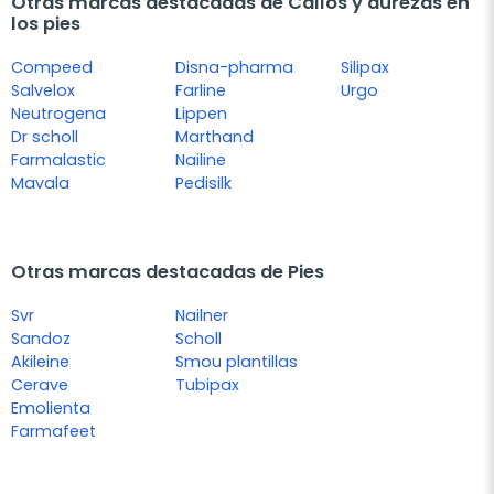
Otras marcas destacadas de Callos y durezas en
los pies
Compeed
Disna-pharma
Silipax
Salvelox
Farline
Urgo
Neutrogena
Lippen
Dr scholl
Marthand
Farmalastic
Nailine
Mavala
Pedisilk
Otras marcas destacadas de Pies
Svr
Nailner
Sandoz
Scholl
Akileine
Smou plantillas
Cerave
Tubipax
Emolienta
Farmafeet