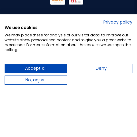
No lo decimos nosotros...
Privacy policy
We use cookies
¡Tu opinión es importante!
We may place these for analysis of our visitor data, to improve our
website, show personalised content and to give you a great website
experience. For more information about the cookies we use open the
settings.
Copyright © 2010-2026 Farmacia Barata S.L. Todos los
derechos reservados.
Accept all
Deny
No, adjust
Total:
10,50 €
−
+
Añadir al carrito