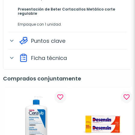
Presentación de Beter Cortacallos Metálico corte
regulable
Empaque con 1 unidad.
Puntos clave
expand_more
Ficha técnica
expand_more
Comprados conjuntamente
favorite_border
favorite_border