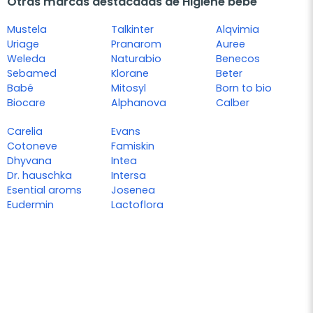
Otras marcas destacadas de Higiene bebé
Mustela
Talkinter
Alqvimia
Uriage
Pranarom
Auree
Weleda
Naturabio
Benecos
Sebamed
Klorane
Beter
Babé
Mitosyl
Born to bio
Biocare
Alphanova
Calber
Carelia
Evans
Cotoneve
Famiskin
Dhyvana
Intea
Dr. hauschka
Intersa
Esential aroms
Josenea
Eudermin
Lactoflora