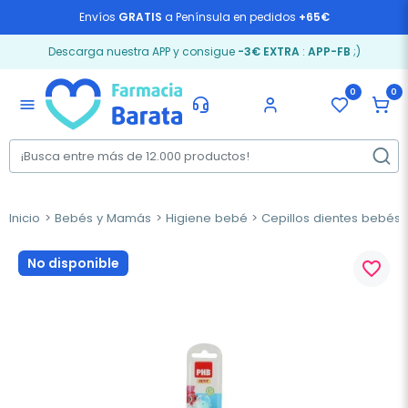
Envíos
GRATIS
a Península en pedidos
+65€
Descarga nuestra APP y consigue
-3€ EXTRA
:
APP-FB
;)
0
0
menu
Inicio
Bebés y Mamás
Higiene bebé
Cepillos dientes bebés
No disponible
favorite_border