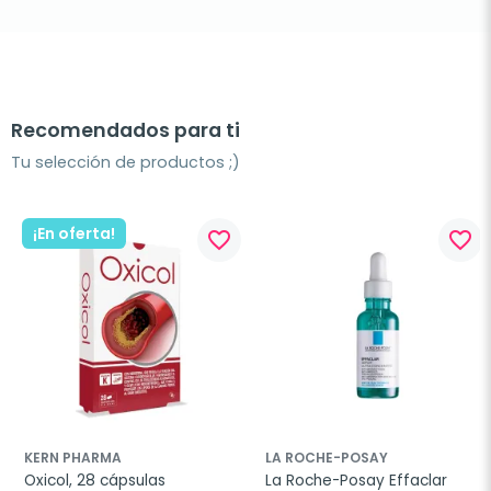
Recomendados para ti
Tu selección de productos ;)
¡En oferta!
favorite_border
favorite_border
KERN PHARMA
LA ROCHE-POSAY
Oxicol, 28 cápsulas
La Roche-Posay Effaclar 