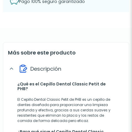
Pago 100% seguro garantizado
Más sobre este producto
Descripción
expand_more
¿Qué es el Cepillo Dental Classic Petit de
PHB?
El Cepillo Dental Classic Petit de PHB es un cepillo de
dientes diseñado para proporcionar una limpieza
profunda y efectiva, gracias a sus cerdas suaves y
resistentes que eliminan la placa y los restos de
comida de forma delicada pero eficaz.
¿Para qué sirve el Cepillo Dental Classic