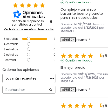
Opinión verificada
Complejo vitamínico 
bastante bueno y barato 
para mis necesidades
Basado en
3
opiniones
Opinión del
3/1/2026
, tras una
sometidas a control
experiencia del
6/12/2025
por
Ver todas las reseñas de este sitio
Manuel T.
5
estrellas
3
Útil
(0)
Informe
4
estrellas
0
3
estrellas
0
5
2
estrellas
0
/
5
1
estrella
0
Opinión verificada
El mejor precio
Ordenar las opiniones
Opinión del
30/12/2025
, tras un
experiencia del
4/12/2025
por
Mayte A.
Útil
(0)
Informe
5
/
5