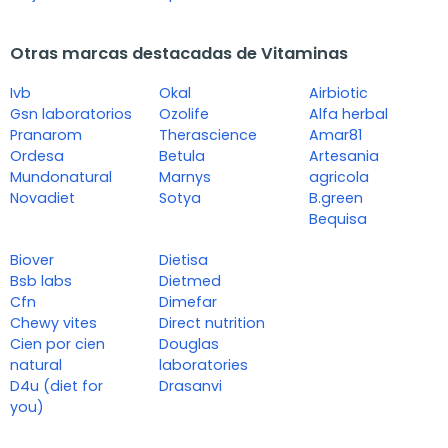
Otras marcas destacadas de Vitaminas
Ivb
Okal
Airbiotic
Gsn laboratorios
Ozolife
Alfa herbal
Pranarom
Therascience
Amar81
Ordesa
Betula
Artesania
Mundonatural
Marnys
agricola
Novadiet
Sotya
B.green
Bequisa
Biover
Dietisa
Bsb labs
Dietmed
Cfn
Dimefar
Chewy vites
Direct nutrition
Cien por cien
Douglas
natural
laboratories
D4u (diet for
Drasanvi
you)