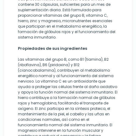
contiene 30 cápsulas, suficientes para un mes de
suplementación diaria. Está formulado para
proporcionar vitaminas del grupo B, vitamina C,
hierro, zinc y magnesio, micronutrientes esenciales
que participan en el metabolismo energético, la
formación de glóbulos rojos y el funcionamiento del
sistema inmunitario.
Propiedades de sus ingredientes
Las vitaminas del grupo B, como B1 (tiamina), B2
(riboflavina), B6 (piridoxina) y B12
(cianocobalamina), contribuyen al metabolismo
energético normal y al funcionamiento del sistema
nervioso. La vitamina C es un antioxidante que
ayuda a proteger las células frente al daño oxidativo
y apoya la función normal del sistema inmunitario. El
hierro contribuye a la formación normal de glóbulos
rojos y hemoglobina, facilitando el transporte de
oxígeno. El zinc participa en la síntesis proteica, el
mantenimiento de la piel, el cabello y las uñas en
condiciones normales, así como en el
funcionamiento normal del sistema inmunitario. El
magnesio interviene en la función muscular y
contribuye a reducir el cansancio y la fatiga.