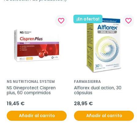
¡En oferta!
favorite_border
favorite_border
NS NUTRITIONAL SYSTEM
FARMASIERRA
NS Gineprotect Cispren 
Alflorex dual action, 30 
plus, 60 comprimidos
cápsulas
19,45 €
28,95 €
Añadir al carrito
Añadir al carrito