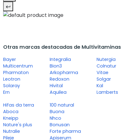
Otras marcas destacadas de Multivitaminas
Bayer
Integralia
Nutergia
Multicentrum
Bion3
Colnatur
Pharmaton
Arkopharma
Vitae
Leotron
Redoxon
Solgar
Solaray
Hivital
Kal
Ern
Aquilea
Lamberts
Hifas da terra
100 natural
Aboca
Buona
Kneipp
Nhco
Nature's plus
Bonusan
Nutralie
Forte pharma
Pileje
Apiserum