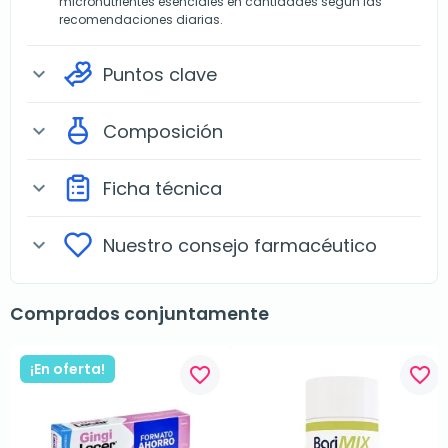
micronutrientes esenciales en cantidades según las
recomendaciones diarias.
Puntos clave
expand_more
Composición
expand_more
Ficha técnica
expand_more
Nuestro consejo farmacéutico
expand_more
Comprados conjuntamente
¡En oferta!
favorite_border
favorite_border