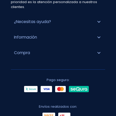
prioridad es la atención personalizada a nuestros
clientes.
expand_more
¿Necesitas ayuda?
expand_more
Información
expand_more
Compra
Pago seguro:
Envíos realizados con: