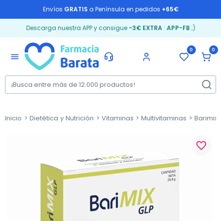
Envíos
GRATIS
a Península en pedidos
+65€
Descarga nuestra APP y consigue
-3€ EXTRA
:
APP-FB
;)
0
0
menu
Inicio
Dietética y Nutrición
Vitaminas
Multivitaminas
Barimix 
favorite_border