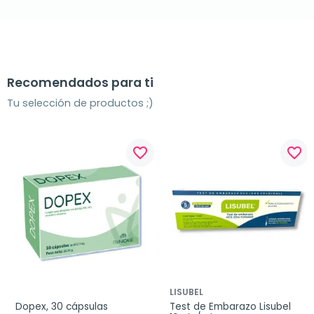
Recomendados para ti
Tu selección de productos ;)
favorite_border
favorite_border
LISUBEL
Dopex, 30 cápsulas
Test de Embarazo Lisubel 