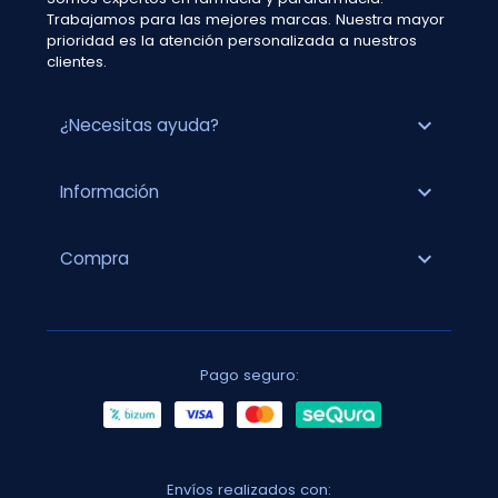
Trabajamos para las mejores marcas. Nuestra mayor
prioridad es la atención personalizada a nuestros
clientes.
expand_more
¿Necesitas ayuda?
expand_more
Información
expand_more
Compra
Pago seguro:
Envíos realizados con: