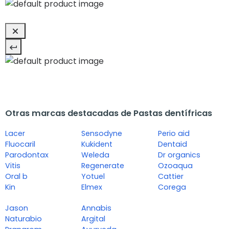
Otras marcas destacadas de Pastas dentífricas
Lacer
Sensodyne
Perio aid
Fluocaril
Kukident
Dentaid
Parodontax
Weleda
Dr organics
Vitis
Regenerate
Ozoaqua
Oral b
Yotuel
Cattier
Kin
Elmex
Corega
Jason
Annabis
Naturabio
Argital