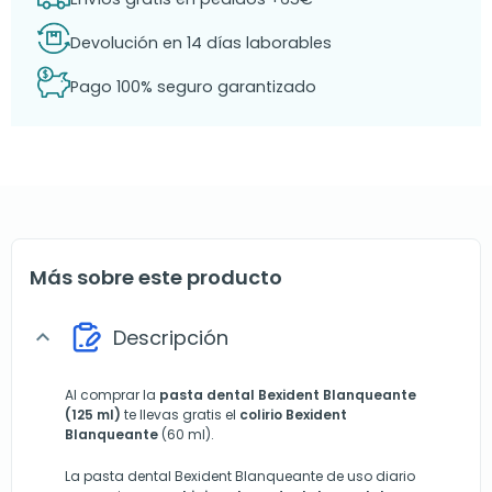
Devolución en 14 días laborables
Pago 100% seguro garantizado
Más sobre este producto
Descripción
expand_more
Al comprar la
pasta dental Bexident Blanqueante
(125 ml)
te llevas gratis el
colirio Bexident
Blanqueante
(60 ml).
La pasta dental Bexident Blanqueante de uso diario