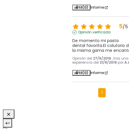
Útil
(0)
Informe
5
/
5
Opinión verificada
De momento mi pasta 
dental favorita.El colutorio d
la misma gama me encant
Opinión del
27/6/2016
, tras una
experiencia del
21/6/2016
por
A.
Útil
(0)
Informe
1