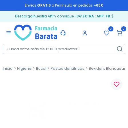
Envíos
GRATIS
a Península en pedidos
+65€
Descarga nuestra APP y consigue
-3€ EXTRA
:
APP-FB
;)
0
0
menu
Inicio
Higiene
Bucal
Pastas dentífricas
Bexident Blanqueante
favorite_border