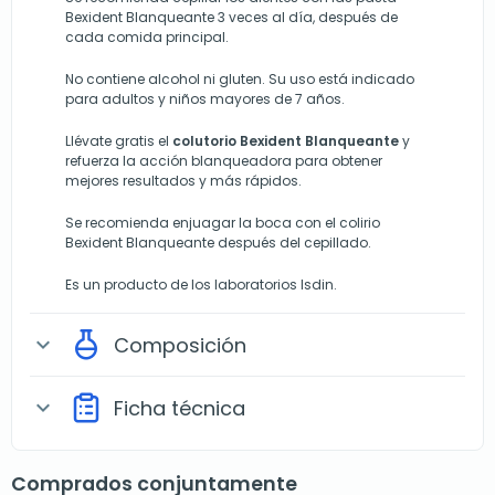
Bexident Blanqueante 3 veces al día, después de
cada comida principal.
No contiene alcohol ni gluten. Su uso está indicado
para adultos y niños mayores de 7 años.
Llévate gratis el
colutorio Bexident Blanqueante
y
refuerza la acción blanqueadora para obtener
mejores resultados y más rápidos.
Se recomienda enjuagar la boca con el colirio
Bexident Blanqueante después del cepillado.
Es un producto de los laboratorios
Isdin
.
Composición
expand_more
Ficha técnica
expand_more
Comprados conjuntamente