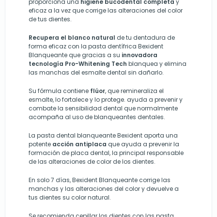
proporciona una
higiene bucodental completa
y
eficaz a la vez que corrige las alteraciones del color
de tus dientes.
Recupera el blanco natural
de tu dentadura de
forma eficaz con la pasta dentífrica Bexident
Blanqueante que gracias a su
innovadora
tecnología Pro-Whitening Tech
blanquea y elimina
las manchas del esmalte dental sin dañarlo.
Su fórmula contiene
flúor
, que remineraliza el
esmalte, lo fortalece y lo protege. ayuda a prevenir y
combate la sensibilidad dental que normalmente
acompaña al uso de blanqueantes dentales.
La pasta dental blanqueante Bexident aporta una
potente
acción antiplaca
que ayuda a prevenir la
formación de placa dental, la principal responsable
de las alteraciones de color de los dientes.
En solo 7 días, Bexident Blanqueante corrige las
manchas y las alteraciones del color y devuelve a
tus dientes su color natural.
Se recomienda cepillar los dientes con las pasta