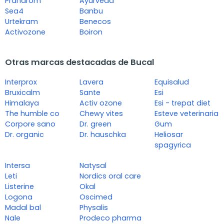
Pranarom
Ayurveda
Sea4
Banbu
Urtekram
Benecos
Activozone
Boiron
Otras marcas destacadas de Bucal
Interprox
Lavera
Equisalud
Bruxicalm
Sante
Esi
Himalaya
Activ ozone
Esi - trepat diet
The humble co
Chewy vites
Esteve veterinaria
Corpore sano
Dr. green
Gum
Dr. organic
Dr. hauschka
Heliosar
spagyrica
Intersa
Natysal
Leti
Nordics oral care
Listerine
Okal
Logona
Oscimed
Madal bal
Physalis
Nale
Prodeco pharma