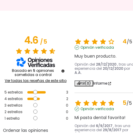
4.6
4
/
5
/
5
Opinión verificada
Muy buen producto.
Opinión del
28/12/2020
, tras un
experiencia del
20/12/2020
por
Basado en
5
opiniones
A.A.
sometidas a control
Ver todas las reseñas de este sitio
Útil
(0)
Informe
5
estrellas
3
4
estrellas
2
5
/
5
3
estrellas
0
Opinión verificada
2
estrellas
0
Mi pasta dental favorita!
1
estrella
0
Opinión del
6/9/2017
, tras una
Ordenar las opiniones
experiencia del
29/8/2017
por