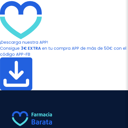
¡Descarga nuestra APP!
Consigue
3€ EXTRA
en tu compra APP de más de 50€ con el
código APP-FB