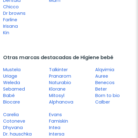
Dentaid
Mam
Chicco
Dr browns
Farline
Irisana
Kin
Otras marcas destacadas de Higiene bebé
Mustela
Talkinter
Alqvimia
Uriage
Pranarom
Auree
Weleda
Naturabio
Benecos
Sebamed
Klorane
Beter
Babé
Mitosyl
Born to bio
Biocare
Alphanova
Calber
Carelia
Evans
Cotoneve
Famiskin
Dhyvana
Intea
Dr. hauschka
Intersa