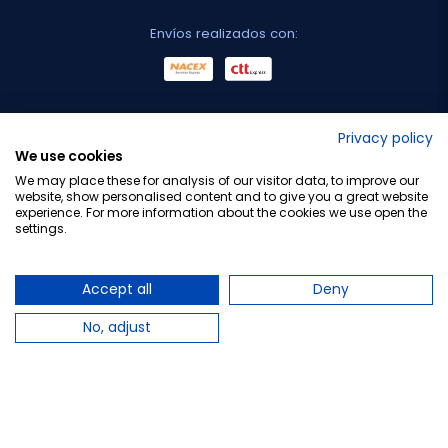
Envíos realizados con:
No lo decimos nosotros...
Privacy policy
We use cookies
¡Tu opinión es importante!
We may place these for analysis of our visitor data, to improve our
website, show personalised content and to give you a great website
experience. For more information about the cookies we use open the
settings.
Copyright © 2010-2026 Farmacia Barata S.L. Todos los
derechos reservados.
Accept all
Deny
No, adjust
Total:
17,50 €
−
+
Añadir al carrito