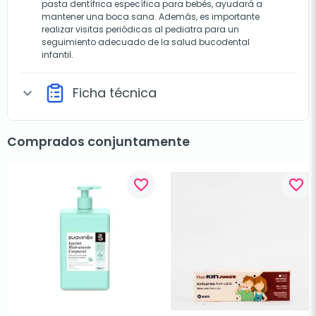
pasta dentífrica específica para bebés, ayudará a
mantener una boca sana. Además, es importante
realizar visitas periódicas al pediatra para un
seguimiento adecuado de la salud bucodental
infantil.
Ficha técnica
expand_more
Comprados conjuntamente
favorite_border
favorite_border