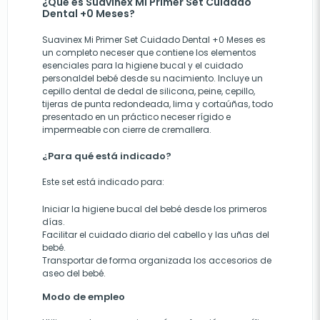
¿Qué es Suavinex Mi Primer Set Cuidado
Dental +0 Meses?
Suavinex Mi Primer Set Cuidado Dental +0 Meses es
un completo neceser que contiene los elementos
esenciales para la higiene bucal y el cuidado
personaldel bebé desde su nacimiento. Incluye un
cepillo dental de dedal de silicona, peine, cepillo,
tijeras de punta redondeada, lima y cortaúñas, todo
presentado en un práctico neceser rígido e
impermeable con cierre de cremallera.
¿Para qué está indicado?
Este set está indicado para:
Iniciar la higiene bucal del bebé desde los primeros
días.
Facilitar el cuidado diario del cabello y las uñas del
bebé.
Transportar de forma organizada los accesorios de
aseo del bebé.
Modo de empleo