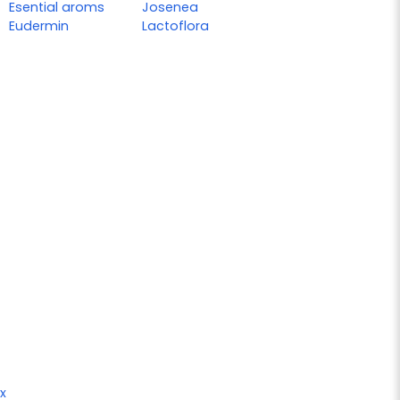
Esential aroms
Josenea
Eudermin
Lactoflora
x