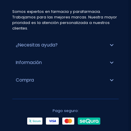
Somos expertos en farmacia y parafarmacia.
Trabajamos para las mejores marcas. Nuestra mayor
prioridad es la atención personalizada a nuestros
clientes.
expand_more
¿Necesitas ayuda?
expand_more
Información
expand_more
Compra
Pago seguro: