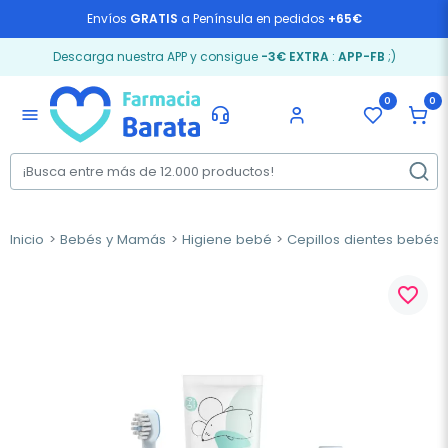
Envíos
GRATIS
a Península en pedidos
+65€
Descarga nuestra APP y consigue
-3€ EXTRA
:
APP-FB
;)
0
0
menu
Inicio
Bebés y Mamás
Higiene bebé
Cepillos dientes bebés
favorite_border