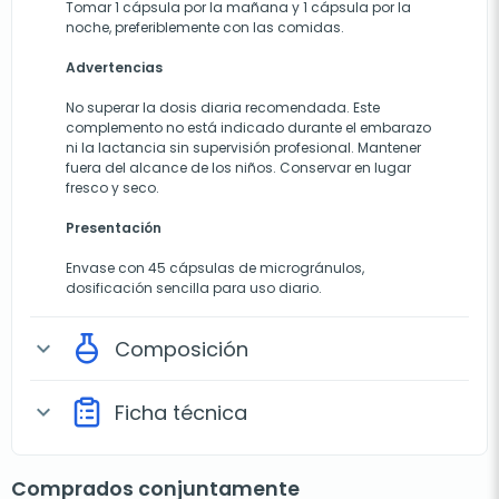
Tomar 1 cápsula por la mañana y 1 cápsula por la
noche, preferiblemente con las comidas.
Advertencias
No superar la dosis diaria recomendada. Este
complemento no está indicado durante el embarazo
ni la lactancia sin supervisión profesional. Mantener
fuera del alcance de los niños. Conservar en lugar
fresco y seco.
Presentación
Envase con 45 cápsulas de microgránulos,
dosificación sencilla para uso diario.
Composición
expand_more
Ficha técnica
expand_more
Comprados conjuntamente