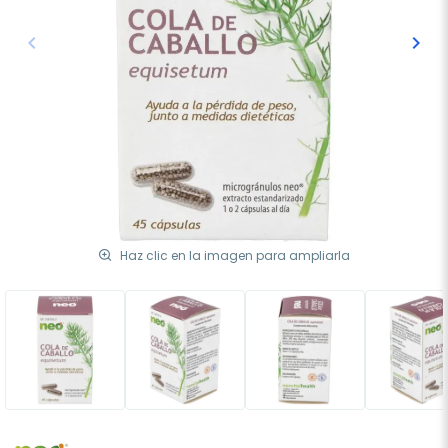
keyboard_arrow_left
keyboard_arrow_right
Anterior
Sigu
Haz clic en la imagen para ampliarla