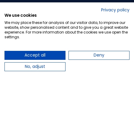
No lo decimos nosotros...
Privacy policy
We use cookies
¡Tu opinión es importante!
We may place these for analysis of our visitor data, to improve our
website, show personalised content and to give you a great website
experience. For more information about the cookies we use open the
settings.
Copyright © 2010-2026 Farmacia Barata S.L. Todos los
derechos reservados.
Accept all
Deny
No, adjust
Total:
15,41 €
−
+
Añadir al carrito