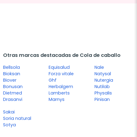
Otras marcas destacadas de Cola de caballo
Bellsola
Equisalud
Nale
Bioksan
Forza vitale
Natysal
Biover
Ghf
Nutergia
Bonusan
Herbalgem
Nutilab
Dietmed
Lamberts
Physalis
Drasanvi
Marnys
Pinisan
Sakai
Soria natural
Sotya