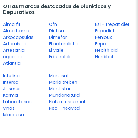
Otras marcas destacadas de Diuréticos y
Depurativos
Alma fit
Cfn
Esi - trepat diet
Alma home
Dietisa
Espadiet
Arkocapsulas
Dimefar
Fenioux
Artemis bio
El naturalista
Fepa
Artesania
El valle
Health aid
agricola
Erbenobili
Herdibel
Atlantia
Infutisa
Manasul
Intersa
Maria treben
Josenea
Mont star
Karma
Mundonatural
Laboratorios
Nature essential
viñas
Neo - neovital
Macoesa