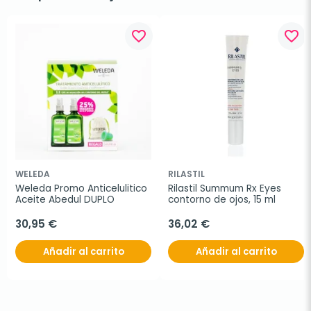
favorite_border
favorite_border
WELEDA
RILASTIL
Weleda Promo Anticelulitico 
Rilastil Summum Rx Eyes 
Aceite Abedul DUPLO
contorno de ojos, 15 ml
30,95 €
36,02 €
Añadir al carrito
Añadir al carrito