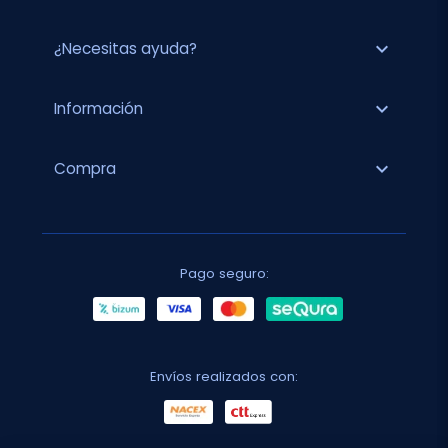
expand_more
¿Necesitas ayuda?
expand_more
Información
expand_more
Compra
Pago seguro:
Envíos realizados con: