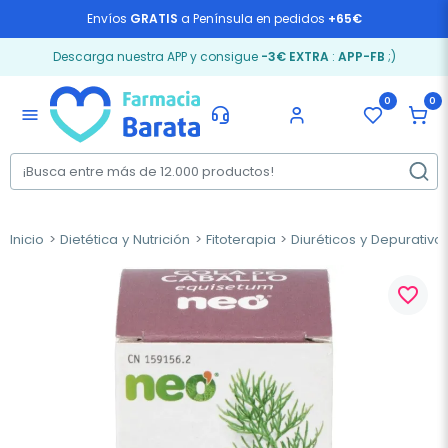
Envíos
GRATIS
a Península en pedidos
+65€
Descarga nuestra APP y consigue
-3€ EXTRA
:
APP-FB
;)
0
0
menu
Inicio
Dietética y Nutrición
Fitoterapia
Diuréticos y Depurativo
favorite_border