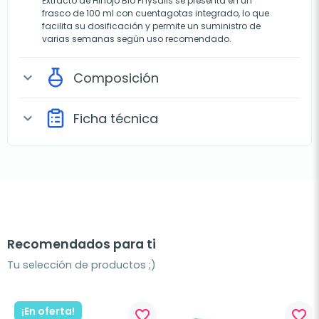
Extracto de Hinojo Bio Physalis se presenta en un
frasco de 100 ml con cuentagotas integrado, lo que
facilita su dosificación y permite un suministro de
varias semanas según uso recomendado.
Composición
expand_more
Ficha técnica
expand_more
Recomendados para ti
Tu selección de productos ;)
¡En oferta!
favorite_border
favorite_border