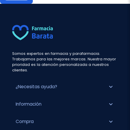
Somos expertos en farmacia y parafarmacia.
Trabajamos para las mejores marcas. Nuestra mayor
prioridad es la atención personalizada a nuestros
clientes.
expand_more
¿Necesitas ayuda?
expand_more
Información
expand_more
Compra