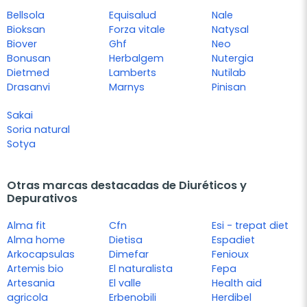
Bellsola
Equisalud
Nale
Bioksan
Forza vitale
Natysal
Biover
Ghf
Neo
Bonusan
Herbalgem
Nutergia
Dietmed
Lamberts
Nutilab
Drasanvi
Marnys
Pinisan
Sakai
Soria natural
Sotya
Otras marcas destacadas de Diuréticos y
Depurativos
Alma fit
Cfn
Esi - trepat diet
Alma home
Dietisa
Espadiet
Arkocapsulas
Dimefar
Fenioux
Artemis bio
El naturalista
Fepa
Artesania
El valle
Health aid
agricola
Erbenobili
Herdibel