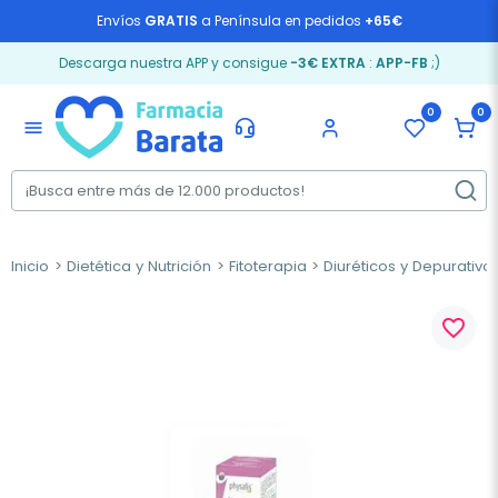
Envíos
GRATIS
a Península en pedidos
+65€
Descarga nuestra APP y consigue
-3€ EXTRA
:
APP-FB
;)
0
0
menu
Inicio
Dietética y Nutrición
Fitoterapia
Diuréticos y Depurativo
favorite_border