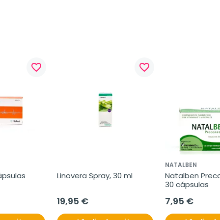
favorite_border
favorite_border
NATALBEN
ápsulas
Linovera Spray, 30 ml
Natalben Preco
30 cápsulas
19,95 €
7,95 €