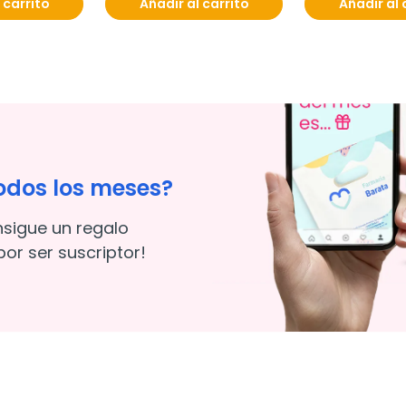
 carrito
Añadir al carrito
Añadir al 
odos los meses?
nsigue un regalo
or ser suscriptor!