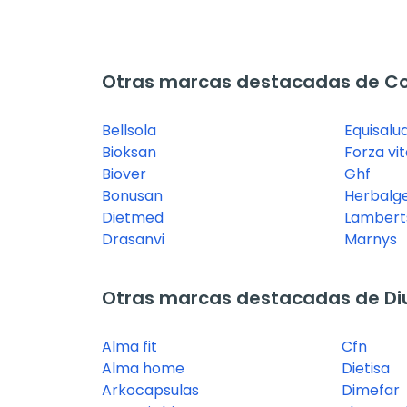
Otras marcas destacadas de Co
Bellsola
Equisalu
Bioksan
Forza vit
Biover
Ghf
Bonusan
Herbal
Dietmed
Lambert
Drasanvi
Marnys
Otras marcas destacadas de Diu
Alma fit
Cfn
Alma home
Dietisa
Arkocapsulas
Dimefar