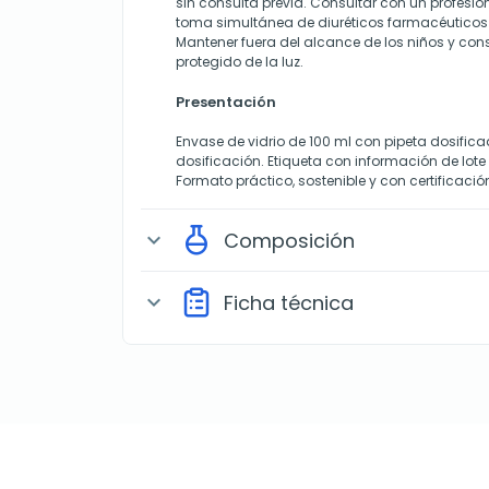
sin consulta previa. Consultar con un profesio
toma simultánea de diuréticos farmacéuticos 
Mantener fuera del alcance de los niños y cons
protegido de la luz.
Presentación
Envase de vidrio de 100 ml con pipeta dosificad
dosificación. Etiqueta con información de lot
Formato práctico, sostenible y con certificació
Composición
expand_more
Ficha técnica
expand_more