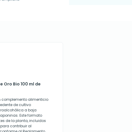
e Oro Bio 100 ml de
 un complemento alimenticio
edente de cultivo
droalcohólica a baja
saponinas. Este formato
es de la planta, incluidos
para contribuir al
a conforme al Reglamento