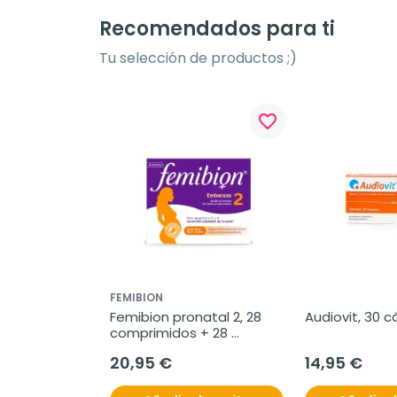
Recomendados para ti
Tu selección de productos ;)
favorite_border
FEMIBION
Femibion pronatal 2, 28 
Audiovit, 30 c
comprimidos + 28 
cápsulas
20,95 €
14,95 €