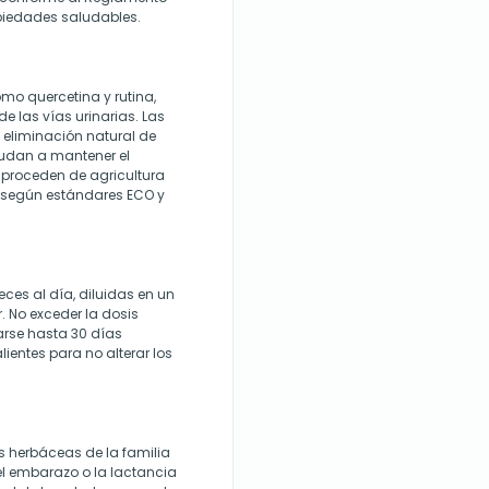
piedades saludables.
mo quercetina y rutina,
e las vías urinarias. Las
 eliminación natural de
yudan a mantener el
s proceden de agricultura
s según estándares ECO y
ces al día, diluidas en un
 No exceder la dosis
arse hasta 30 días
entes para no alterar los
s herbáceas de la familia
l embarazo o la lactancia