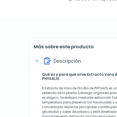
Más sobre este producto
Descripción
expand_more
Qué es y para qué sirve Extracto Vara d
PHYSALIS
El Extracto de Vara de Oro Bio de PHYSALIS es
obtenido de la planta Solidago virgaurea proc
ecológico. Se elabora mediante extracción hi
temperatura para preservar los flavonoides y 
concentrado reúne los principales constituyent
glicósidos y sales de potasio, y está diseñado 
funcionamiento del tracto urinario de maner