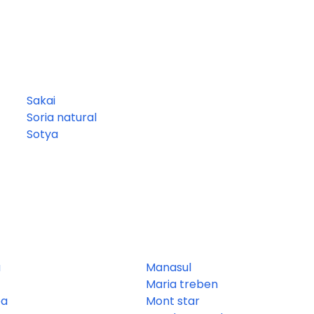
Sakai
Soria natural
Sotya
a
Manasul
a
Maria treben
ea
Mont star