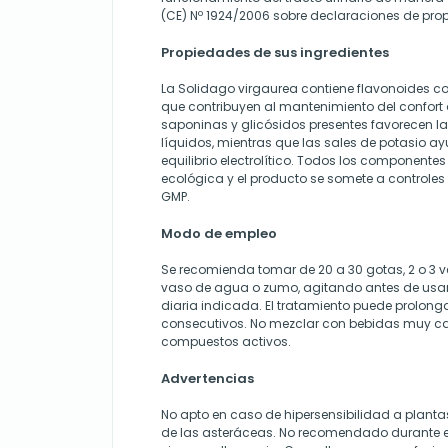
(CE) Nº 1924/2006 sobre declaraciones de pro
Propiedades de sus ingredientes
La Solidago virgaurea contiene flavonoides co
que contribuyen al mantenimiento del confort d
saponinas y glicósidos presentes favorecen la
líquidos, mientras que las sales de potasio a
equilibrio electrolítico. Todos los componente
ecológica y el producto se somete a controle
GMP.
Modo de empleo
Se recomienda tomar de 20 a 30 gotas, 2 o 3 ve
vaso de agua o zumo, agitando antes de usar.
diaria indicada. El tratamiento puede prolong
consecutivos. No mezclar con bebidas muy cali
compuestos activos.
Advertencias
No apto en caso de hipersensibilidad a planta
de las asteráceas. No recomendado durante e