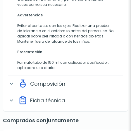
veces como sea necesario.
Advertencias
Evitar el contacto con los ojos. Realizar una prueba
de tolerancia en el antebrazo antes del primer uso. No
aplicar sobre piel irritada o con heridas abiertas.
Mantener fuera del alcance de los niños.
Presentación
Formato tubo de 150 ml con aplicador dosificador,
apto para uso diario.
Composición
expand_more
Ficha técnica
expand_more
Comprados conjuntamente