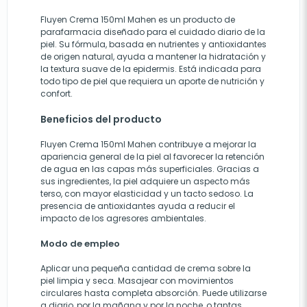
Fluyen Crema 150ml Mahen es un producto de
parafarmacia diseñado para el cuidado diario de la
piel. Su fórmula, basada en nutrientes y antioxidantes
de origen natural, ayuda a mantener la hidratación y
la textura suave de la epidermis. Está indicada para
todo tipo de piel que requiera un aporte de nutrición y
confort.
Beneficios del producto
Fluyen Crema 150ml Mahen contribuye a mejorar la
apariencia general de la piel al favorecer la retención
de agua en las capas más superficiales. Gracias a
sus ingredientes, la piel adquiere un aspecto más
terso, con mayor elasticidad y un tacto sedoso. La
presencia de antioxidantes ayuda a reducir el
impacto de los agresores ambientales.
Modo de empleo
Aplicar una pequeña cantidad de crema sobre la
piel limpia y seca. Masajear con movimientos
circulares hasta completa absorción. Puede utilizarse
a diario, por la mañana y por la noche, o tantas