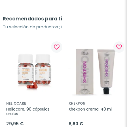
Recomendados para ti
Tu selección de productos ;)
favorite_border
favorite_border
HELIOCARE
XHEKPON
Heliocare, 90 cápsulas 
Xhekpon crema, 40 ml
orales
29,95 €
8,60 €