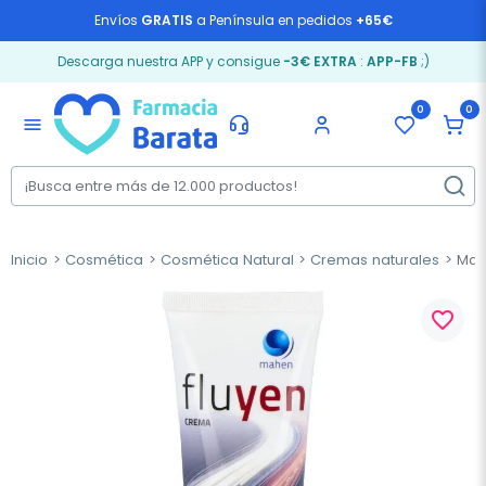
Envíos
GRATIS
a Península en pedidos
+65€
Descarga nuestra APP y consigue
-3€ EXTRA
:
APP-FB
;)
0
0
menu
Inicio
Cosmética
Cosmética Natural
Cremas naturales
Mahe
favorite_border