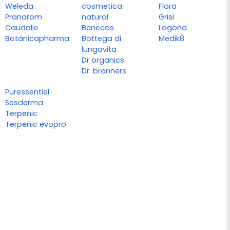
Weleda
cosmetica
Flora
Pranarom
natural
Grisi
Caudalie
Benecos
Logona
Botánicapharma
Bottega di
Medik8
lungavita
Dr organics
Dr. bronners
Puressentiel
Sesderma
Terpenic
Terpenic evopro