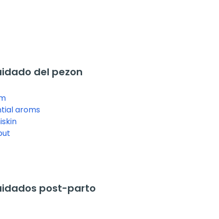
idado del pezon
hm
tial aroms
skin
but
idados post-parto