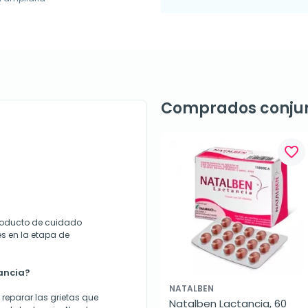
Comprados conju
favorite_border
roducto de cuidado
s en la etapa de
ancia?
NATALBEN
reparar las grietas que
Natalben Lactancia, 60 