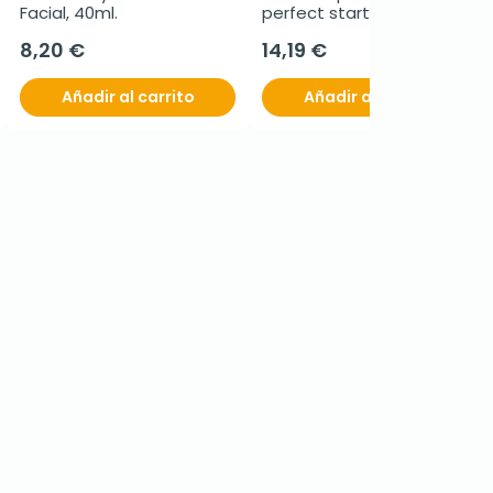
Facial, 40ml.
perfect start neutro 0-2 
meses, 2 unidades
8,20 €
14,19 €
Añadir al carrito
Añadir al carrito