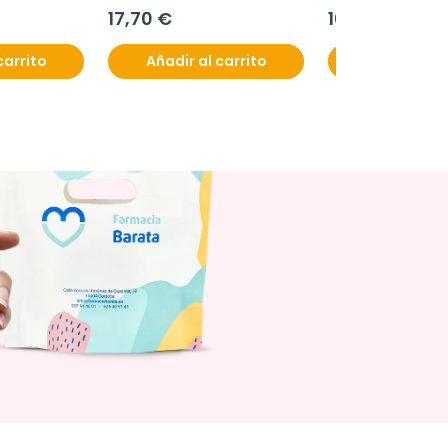
17,70 €
16,50 €
carrito
Añadir al carrito
Añadir al c