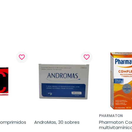
favorite_border
favorite_border
PHARMATON
 comprimidos
AndroMas, 30 sobres
Pharmaton Com
multivitamínico,