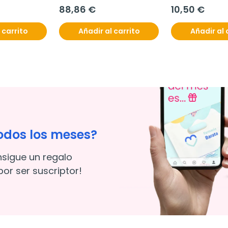
comprimidos
88,86 €
10,50 €
 carrito
Añadir al carrito
Añadir al 
odos los meses?
nsigue un regalo
or ser suscriptor!