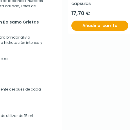
o de lactancia. Nuestros
cápsulas
a calidad, libres de
17,70 €
om Balsamo Grietas
Añadir al carrito
a brindar alivio
a hidratación intensa y
ietas.
mente después de cada
e utilizar de 15 ml.