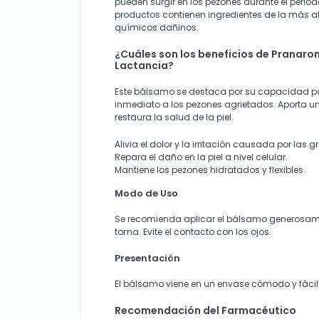
pueden surgir en los pezones durante el period
productos contienen ingredientes de la más alt
químicos dañinos.
¿Cuáles son los beneficios de Pranar
Lactancia?
Este bálsamo se destaca por su capacidad par
inmediato a los pezones agrietados. Aporta un
restaura la salud de la piel.
Alivia el dolor y la irritación causada por las gr
Repara el daño en la piel a nivel celular.
Mantiene los pezones hidratados y flexibles.
Modo de Uso
Se recomienda aplicar el bálsamo generosa
toma. Evite el contacto con los ojos.
Presentación
El bálsamo viene en un envase cómodo y fácil d
Recomendación del Farmacéutico