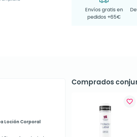
Envíos gratis en
De
pedidos +65€
Comprados conju
favorite_border
a Loción Corporal