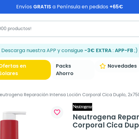
Envíos
GRATIS
a Península en pedidos
+65€
Descarga nuestra APP y consigue
-3€ EXTRA
:
APP-FB
;)
Ofertas en
Packs
Novedades
Solares
Ahorro
eutrogena Reparación Intensa Loción Corporal Cica Duplo, 2x75
favorite_border
Neutrogena Repara
Corporal Cica Dup