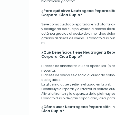
hidratación y confort.
¿Para qué sirve Neutrogena Reparació
Corporal Cica Duplo?
Sirve como cuidado reparador e hidratante dia
y castigada del cuerpo. Ayuda a aportar lípido
cutánea gracias al aceite de almendras dulces
gracias al aceite de avena. El formato duplo 
ml.
¿Qué beneficios tiene Neutrogena Rep
Corporal Cica Duplo?
El aceite de almendras dulces aporta los lípid
necesita.
El aceite de avena se asocia al cuidado calma
castigadas.
La glicerina atrae y retiene el agua en la piel.
Contribuye a reparar y a reforzar la barrera cu
Alivia la tirantez y la aspereza de la piel muy s
Formato duplo de gran capacidad, ideal para 
¿Cómo usar Neutrogena Reparación In
Cica Duplo?