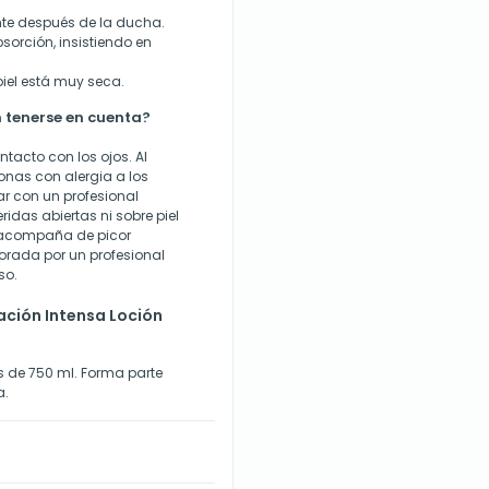
mente después de la ducha.
sorción, insistiendo en
 piel está muy seca.
 tenerse en cuenta?
ntacto con los ojos. Al
onas con alergia a los
ar con un profesional
eridas abiertas ni sobre piel
e acompaña de picor
lorada por un profesional
so.
ción Intensa Loción
 de 750 ml. Forma parte
a.