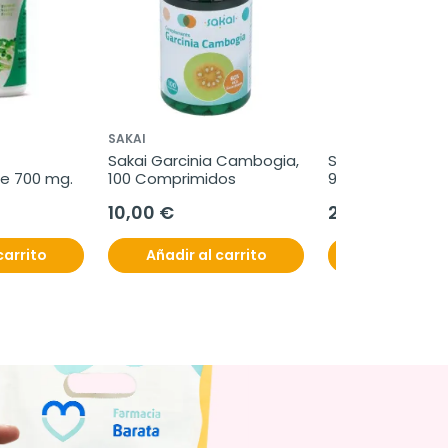
SAKAI
Sakai Garcinia Cambogia, 
Soñodina Valeria
e 700 mg.
100 Comprimidos
90+30 comprim
10,00 €
20,70 €
carrito
Añadir al carrito
Añadir al c