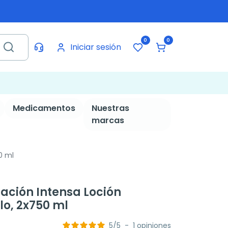
0
0
Iniciar sesión
Medicamentos
Nuestras
marcas
0 ml
ción Intensa Loción
lo, 2x750 ml
5
/
5
-
1
opiniones