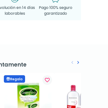
volución en 14 días
Pago 100% seguro
laborables
garantizado
keyboard_arrow_left
keyboard_arrow_right
ntamente
Anterior
Siguiente
Regalo
favorite_border
favorite_border