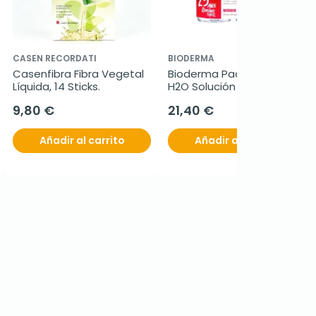
CASEN RECORDATI
BIODERMA
Casenfibra Fibra Vegetal 
Bioderma Pack Sensibio 
Líquida, 14 Sticks.
H2O Solución Micelar, 500 
ml + 500 ml
9,80 €
21,40 €
Añadir al carrito
Añadir al carrito