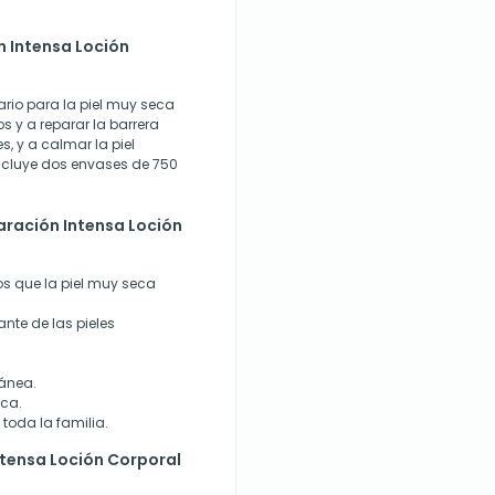
n Intensa Loción
rio para la piel muy seca
s y a reparar la barrera
, y a calmar la piel
incluye dos envases de 750
aración Intensa Loción
os que la piel muy seca
nte de las pieles
tánea.
eca.
toda la familia.
tensa Loción Corporal