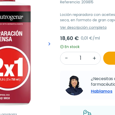
Referencia: 209815
Loción reparadora con aceites
seca, en formato de gran cap
Ver descripción completa
18,60 €
0,01 €/ml
keyboard_arrow_right
Siguiente
En stock
¿Necesitas 
farmacéutic
Hablamos
a ampliarla