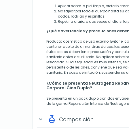
Aplicar sobre la piel limpia, preferible
Masajear por todo el cuerpo hasta su ab
codos, rodillas y espinillas.
Repetir a diario, o dos veces al día si la
¿Qué advertencias y precauciones deben
Producto cosmético de uso externo. Evitar el co
contener aceite de almendras dulces, las pers
frutos secos deben tener precaución y consult
sanitario antes de utilizarlo. No aplicar sobre h
lesionada. Si la sequedad es muy intensa, s
persistente o de lesiones, conviene que sea va
sanitario. En caso de irritación, suspender su u
¿Cómo se presenta Neutrogena Repara
Corporal Cica Duplo?
Se presenta en un pack duplo con dos envases
de la gama Reparación Intensa de Neutrogen
Composición
expand_more