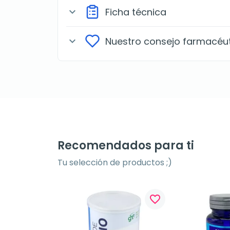
Ficha técnica
expand_more
Nuestro consejo farmacéu
expand_more
Recomendados para ti
Tu selección de productos ;)
favorite_border