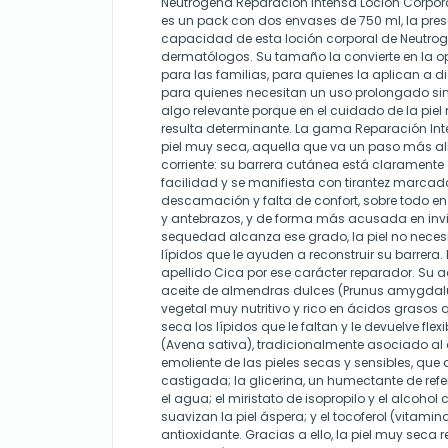
Neutrogena Reparación Intensa Loción Corpor
es un pack con dos envases de 750 ml, la pre
capacidad de esta loción corporal de Neutro
dermatólogos. Su tamaño la convierte en la
para las familias, para quienes la aplican a di
para quienes necesitan un uso prolongado sin
algo relevante porque en el cuidado de la pie
resulta determinante. La gama Reparación Int
piel muy seca, aquella que va un paso más a
corriente: su barrera cutánea está claramente
facilidad y se manifiesta con tirantez marcada
descamación y falta de confort, sobre todo en c
y antebrazos, y de forma más acusada en inv
sequedad alcanza ese grado, la piel no neces
lípidos que le ayuden a reconstruir su barrera. 
apellido Cica por ese carácter reparador. Su 
aceite de almendras dulces (Prunus amygdalus
vegetal muy nutritivo y rico en ácidos grasos 
seca los lípidos que le faltan y le devuelve flex
(Avena sativa), tradicionalmente asociado a
emoliente de las pieles secas y sensibles, que 
castigada; la glicerina, un humectante de refe
el agua; el miristato de isopropilo y el alcohol 
suavizan la piel áspera; y el tocoferol (vitamin
antioxidante. Gracias a ello, la piel muy seca r