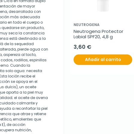
al Cica en formato duplo
sentación de mayor
gena, desarrollada con
 opción más adecuada
ario en todo el cuerpo o
NEUTROGENA
 quedarse sin producto,
Neutrogena Protector 
l muy seca la constancia
Labial SPF20, 4,8 g
ensa está destinada a la
llá de la sequedad
3,60 €
 alterada, pierde agua con
, aspereza al tacto,
Añadir al carrito
odos, rodillas, espinillas
ierno. Cuando la
ita solo agua: necesita
Esta loción recibe el
acción se apoya en el
 dulcis), un aceite
que aporta a la piel muy
ibilidad; el aceite de avena
l cuidado calmante y
ayuda a reconfortar la piel
rencia que atrae y retiene
cetílico, emolientes que
a E), de acción
ecupera nutrición,