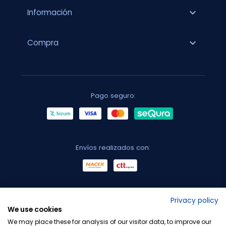
expand_more
Información
expand_more
Compra
Pago seguro:
Envíos realizados con:
No lo decimos nosotros...
Privacy policy
We use cookies
¡Tu opinión es importante!
We may place these for analysis of our visitor data, to improve our