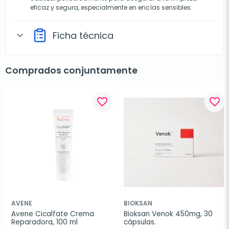
eficaz y segura, especialmente en encías sensibles.
Ficha técnica
expand_more
Comprados conjuntamente
favorite_border
favorite_border
AVENE
BIOKSAN
Avene Cicalfate Crema 
Bioksan Venok 450mg, 30 
Reparadora, 100 ml
cápsulas.