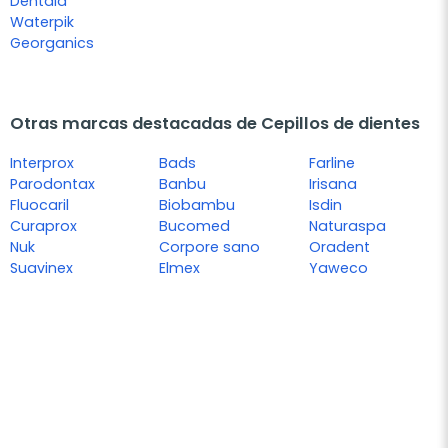
Dentaid
Waterpik
Georganics
Otras marcas destacadas de Cepillos de dientes
Interprox
Bads
Farline
Parodontax
Banbu
Irisana
Fluocaril
Biobambu
Isdin
Curaprox
Bucomed
Naturaspa
Nuk
Corpore sano
Oradent
Suavinex
Elmex
Yaweco