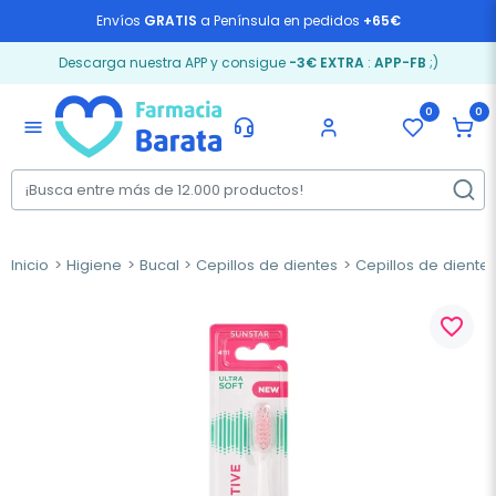
Envíos
GRATIS
a Península en pedidos
+65€
Descarga nuestra APP y consigue
-3€ EXTRA
:
APP-FB
;)
0
0
menu
Inicio
Higiene
Bucal
Cepillos de dientes
Cepillos de dientes
favorite_border