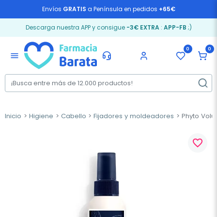
Envíos
GRATIS
a Península en pedidos
+65€
Descarga nuestra APP y consigue
-3€ EXTRA
:
APP-FB
;)
0
0
menu
Inicio
Higiene
Cabello
Fijadores y moldeadores
Phyto Volu
favorite_border