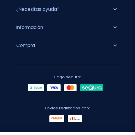
expand_more
¿Necesitas ayuda?
expand_more
Información
expand_more
Compra
Pago seguro:
Envíos realizados con: