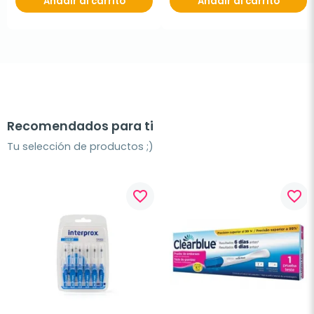
Añadir al carrito
Añadir al carrito
Recomendados para ti
Tu selección de productos ;)
favorite_border
favorite_border