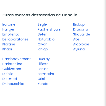
Otras marcas destacadas de Cabello
Iraltone
Segle
Biokap
Hairgen
Radhe shyam
Drasanvi
Emolienta
Beter
Shova-de
Ds laboratories
Naturabio
Abs
Klorane
Olyan
Algologie
Khadi
Ichigo
Ayluna
Bamboovement
Ducray
Bariatricline
Elifexir
Cultivators
Farline
D shila
Farmatint
Dietmed
Grisi
Dr. hauschka
Kunda