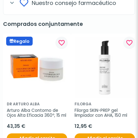
Nuestro consejo farmacéutico
expand_more
Comprados conjuntamente
Regalo
favorite_border
favorite_border
DR ARTURO ALBA
FILORGA
Arturo Alba Contorno de 
Filorga SKIN-PREP gel 
Ojos Alta Eficacia 360º, 15 ml
limpiador con AHA, 150 ml
43,35 €
12,95 €