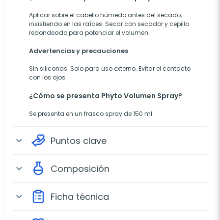
Aplicar sobre el cabello húmedo antes del secado,
insistiendo en las raíces. Secar con secador y cepillo
redondeado para potenciar el volumen.
Advertencias y precauciones
Sin siliconas. Solo para uso externo. Evitar el contacto
con los ojos.
¿Cómo se presenta Phyto Volumen Spray?
Se presenta en un frasco spray de 150 ml.
Puntos clave
expand_more
Composición
expand_more
Ficha técnica
expand_more